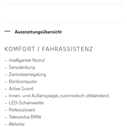
Ausstattungsübersicht
INFORMATIONEN ÜBER DIE AUSSTA
KOMFORT / FAHRASSISTENZ
Intelligenter Notruf
Servolenkung
Zentralverriegelung
Bordcomputer
Active Guard
Innen- und Außenspiegel, automatisch abblendend
LED-Scheinwerfer
Parkassistent
Teleservice BMW
Aktivsitz