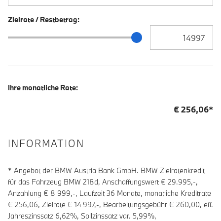
Zielrate / Restbetrag:
Zielrate / Restbetra
Zielrate / Restbetrag Schieberegler
Ihre monatliche Rate:
€
256,06
*
INFORMATION
* Angebot der BMW Austria Bank GmbH. BMW Zielratenkredit
für das Fahrzeug BMW 218d, Anschaffungswert € 29.995,-,
Anzahlung €
8 999
,-, Laufzeit
36
Monate, monatliche Kreditrate
€
256,06
, Zielrate €
14 997
,-, Bearbeitungsgebühr €
260,00
, eff.
Jahreszinssatz
6,62
%, Sollzinssatz var.
5,99
%,