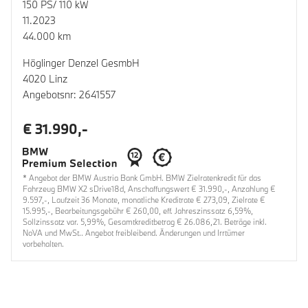
150 PS/ 110 kW
11.2023
44.000 km
Höglinger Denzel GesmbH
4020 Linz
Angebotsnr: 2641557
€ 31.990,-
* Angebot der BMW Austria Bank GmbH. BMW Zielratenkredit für das
Fahrzeug BMW X2 sDrive18d, Anschaffungswert € 31.990,-, Anzahlung €
9.597,-, Laufzeit 36 Monate, monatliche Kreditrate € 273,09, Zielrate €
15.995,-, Bearbeitungsgebühr € 260,00, eff. Jahreszinssatz 6,59%,
Sollzinssatz var. 5,99%, Gesamtkreditbetrag € 26.086,21. Beträge inkl.
NoVA und MwSt.. Angebot freibleibend. Änderungen und Irrtümer
vorbehalten.