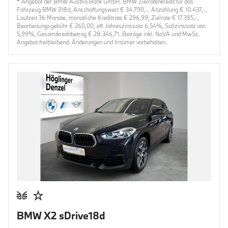
* Angebot der BMW Austria Bank GmbH. BMW Zielratenkredit für das
Fahrzeug BMW 318d, Anschaffungswert € 34.790,-, Anzahlung € 10.437,-,
Laufzeit 36 Monate, monatliche Kreditrate € 296,99, Zielrate € 17.395,-,
Bearbeitungsgebühr € 260,00, eff. Jahreszinssatz 6,54%, Sollzinssatz var.
5,99%, Gesamtkreditbetrag € 28.346,71. Beträge inkl. NoVA und MwSt..
Angebot freibleibend. Änderungen und Irrtümer vorbehalten.
BMW X2 sDrive18d