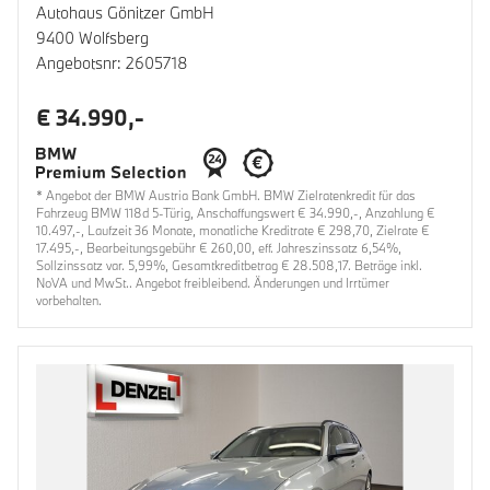
Autohaus Gönitzer GmbH
9400 Wolfsberg
Angebotsnr: 2605718
€ 34.990,-
* Angebot der BMW Austria Bank GmbH. BMW Zielratenkredit für das
Fahrzeug BMW 118d 5-Türig, Anschaffungswert € 34.990,-, Anzahlung €
10.497,-, Laufzeit 36 Monate, monatliche Kreditrate € 298,70, Zielrate €
17.495,-, Bearbeitungsgebühr € 260,00, eff. Jahreszinssatz 6,54%,
Sollzinssatz var. 5,99%, Gesamtkreditbetrag € 28.508,17. Beträge inkl.
NoVA und MwSt.. Angebot freibleibend. Änderungen und Irrtümer
vorbehalten.