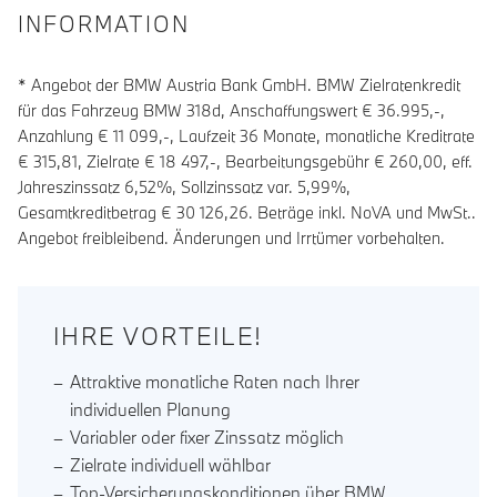
INFORMATION
* Angebot der BMW Austria Bank GmbH. BMW Zielratenkredit
für das Fahrzeug BMW 318d, Anschaffungswert € 36.995,-,
Anzahlung €
11 099
,-, Laufzeit
36
Monate, monatliche Kreditrate
€
315,81
, Zielrate €
18 497
,-, Bearbeitungsgebühr €
260,00
, eff.
Jahreszinssatz
6,52
%, Sollzinssatz var.
5,99
%,
Gesamtkreditbetrag €
30 126,26
. Beträge inkl. NoVA und MwSt..
Angebot freibleibend. Änderungen und Irrtümer vorbehalten.
IHRE VORTEILE!
Attraktive monatliche Raten nach Ihrer
individuellen Planung
Variabler oder fixer Zinssatz möglich
Zielrate individuell wählbar
Top-Versicherungskonditionen über BMW