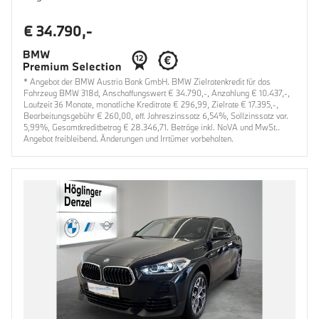
€ 34.790,-
* Angebot der BMW Austria Bank GmbH. BMW Zielratenkredit für das
Fahrzeug BMW 318d, Anschaffungswert € 34.790,-, Anzahlung € 10.437,-,
Laufzeit 36 Monate, monatliche Kreditrate € 296,99, Zielrate € 17.395,-,
Bearbeitungsgebühr € 260,00, eff. Jahreszinssatz 6,54%, Sollzinssatz var.
5,99%, Gesamtkreditbetrag € 28.346,71. Beträge inkl. NoVA und MwSt..
Angebot freibleibend. Änderungen und Irrtümer vorbehalten.