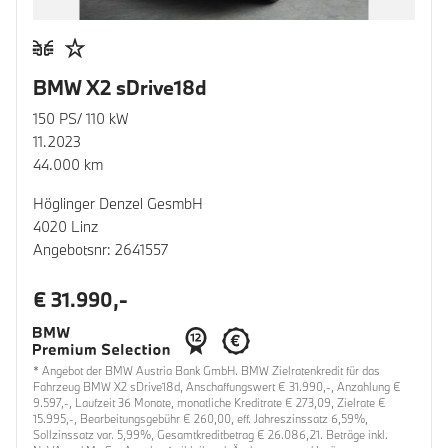
BMW X2 sDrive18d
150 PS/ 110 kW
11.2023
44.000 km
Höglinger Denzel GesmbH
4020 Linz
Angebotsnr: 2641557
€ 31.990,-
* Angebot der BMW Austria Bank GmbH. BMW Zielratenkredit für das
Fahrzeug BMW X2 sDrive18d, Anschaffungswert € 31.990,-, Anzahlung €
9.597,-, Laufzeit 36 Monate, monatliche Kreditrate € 273,09, Zielrate €
15.995,-, Bearbeitungsgebühr € 260,00, eff. Jahreszinssatz 6,59%,
Sollzinssatz var. 5,99%, Gesamtkreditbetrag € 26.086,21. Beträge inkl.