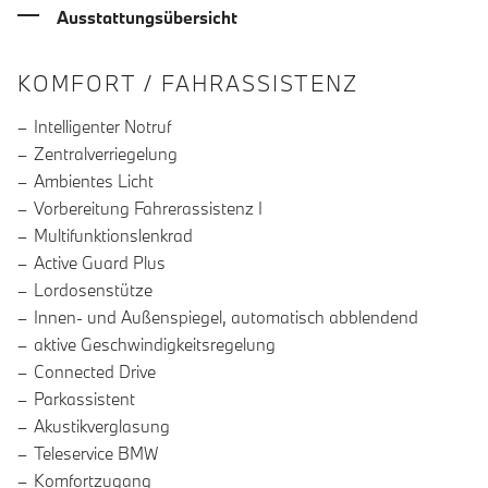
Ausstattungsübersicht
INFORMATIONEN ÜBER DIE AUSSTA
KOMFORT / FAHRASSISTENZ
Intelligenter Notruf
Zentralverriegelung
Ambientes Licht
Vorbereitung Fahrerassistenz I
Multifunktionslenkrad
Active Guard Plus
Lordosenstütze
Innen- und Außenspiegel, automatisch abblendend
aktive Geschwindigkeitsregelung
Connected Drive
Parkassistent
Akustikverglasung
Teleservice BMW
Komfortzugang