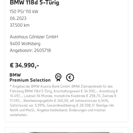
BMW 118d 5-Türig
150 PS/ 110 kW
06.2023
37.500 km
Autohaus Gönitzer GmbH
9400 Wolfsberg
Angebotsnr: 2605718
€ 34.990,-
* Angebot der BMW Austria Bank GmbH. BMW Zielratenkredit für das
Fahrzeug BMW 118d 5-Türig, Anschaffungswert € 34.990,-, Anzahlung €
10.497,-, Laufzeit 36 Monate, monatliche Kreditrate € 298,70, Zielrate €
17.495,-, Bearbeitungsgebühr € 260,00, eff. Jahreszinssatz 6,54%,
Sollzinssatz var. 5,99%, Gesamtkreditbetrag € 28.508,17. Beträge inkl.
NoVA und MwSt.. Angebot freibleibend. Änderungen und Irrtümer
vorbehalten.