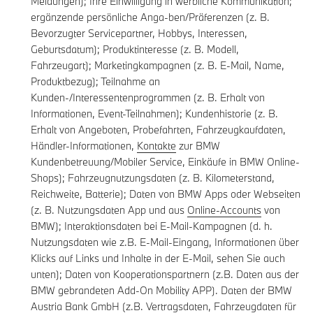
Meldungen); Ihre Einwilligung in werbliche Kommunikation;
ergänzende persönliche Anga-ben/Präferenzen (z. B.
Bevorzugter Servicepartner, Hobbys, Interessen,
Geburtsdatum); Produktinteresse (z. B. Modell,
Fahrzeugart); Marketingkampagnen (z. B. E-Mail, Name,
Produktbezug); Teilnahme an
Kunden-/Interessentenprogrammen (z. B. Erhalt von
Informationen, Event-Teilnahmen); Kundenhistorie (z. B.
Erhalt von Angeboten, Probefahrten, Fahrzeugkaufdaten,
Händler-Informationen,
Kontakte
zur BMW
Kundenbetreuung/Mobiler Service, Einkäufe in BMW Online-
Shops); Fahrzeugnutzungsdaten (z. B. Kilometerstand,
Reichweite, Batterie); Daten von BMW Apps oder Webseiten
(z. B. Nutzungsdaten App und aus
Online-Accounts
von
BMW); Interaktionsdaten bei E-Mail-Kampagnen (d. h.
Nutzungsdaten wie z.B. E-Mail-Eingang, Informationen über
Klicks auf Links und Inhalte in der E-Mail, sehen Sie auch
unten); Daten von Kooperationspartnern (z.B. Daten aus der
BMW gebrandeten Add-On Mobility APP). Daten der BMW
Austria Bank GmbH (z.B. Vertragsdaten, Fahrzeugdaten für