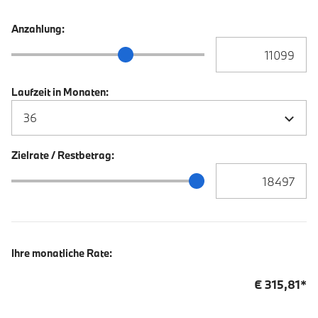
Anzahlung:
Anzahlung Eingabe
Anzahlung Schieberegler
Laufzeit in Monaten:
Zielrate / Restbetrag:
Zielrate / Restbetra
Zielrate / Restbetrag Schieberegler
Ihre monatliche Rate:
€
315,81
*