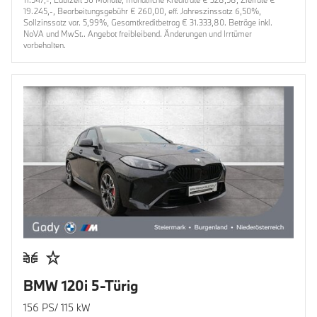
19.245,-, Bearbeitungsgebühr € 260,00, eff. Jahreszinssatz 6,50%,
Sollzinssatz var. 5,99%, Gesamtkreditbetrag € 31.333,80. Beträge inkl.
NoVA und MwSt.. Angebot freibleibend. Änderungen und Irrtümer
vorbehalten.
BMW 120i 5-Türig
156 PS/ 115 kW