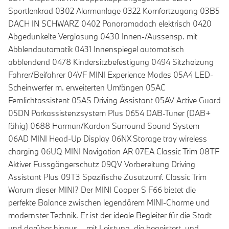
Sportlenkrad 0302 Alarmanlage 0322 Komfortzugang 03B5
DACH IN SCHWARZ 0402 Panoramadach elektrisch 0420
Abgedunkelte Verglasung 0430 Innen-/Aussensp. mit
Abblendautomatik 0431 Innenspiegel automatisch
abblendend 0478 Kindersitzbefestigung 0494 Sitzheizung
Fahrer/Beifahrer 04VF MINI Experience Modes 05A4 LED-
Scheinwerfer m. erweiterten Umfängen 05AC
Fernlichtassistent 05AS Driving Assistant 05AV Active Guard
05DN Parkassistenzsystem Plus 0654 DAB-Tuner (DAB+
fähig) 0688 Harman/Kardon Surround Sound System
06AD MINI Head-Up Display 06NX Storage tray wireless
charging 06UQ MINI Navigation AR 07EA Classic Trim 08TF
Aktiver Fussgängerschutz 09QV Vorbereitung Driving
Assistant Plus 09T3 Spezifische Zusatzumf. Classic Trim
Warum dieser MINI? Der MINI Cooper S F66 bietet die
perfekte Balance zwischen legendärem MINI-Charme und
modernster Technik. Er ist der ideale Begleiter für die Stadt
und darüber hinaus – mit Leistung, die begeistert, und