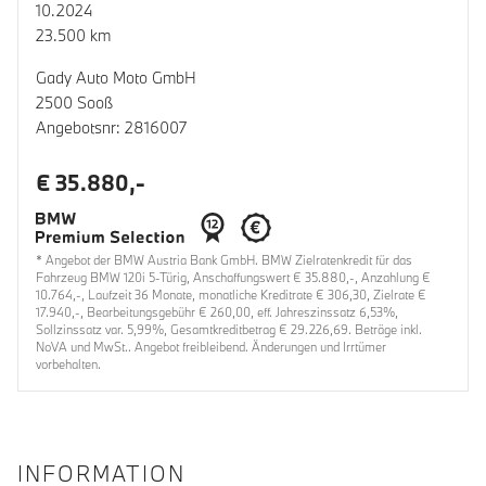
10.2024
23.500 km
Gady Auto Moto GmbH
2500 Sooß
Angebotsnr: 2816007
€ 35.880,-
* Angebot der BMW Austria Bank GmbH. BMW Zielratenkredit für das
Fahrzeug BMW 120i 5-Türig, Anschaffungswert € 35.880,-, Anzahlung €
10.764,-, Laufzeit 36 Monate, monatliche Kreditrate € 306,30, Zielrate €
17.940,-, Bearbeitungsgebühr € 260,00, eff. Jahreszinssatz 6,53%,
Sollzinssatz var. 5,99%, Gesamtkreditbetrag € 29.226,69. Beträge inkl.
NoVA und MwSt.. Angebot freibleibend. Änderungen und Irrtümer
vorbehalten.
INFORMATION