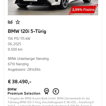
BMW 120i 5-Türig
156 PS/ 115 kW
06.2025
9.500 km
BMW Unterberger Nenzing
6710 Nenzing
Angebotsnr: 2814394
€ 38.490,-
* Angebot der BMW Austria Bank GmbH. BMW Zielratenkredit für das
Fahrzeug BMW 120i 5-Türig, Anschaffungswert € 38.490,-, Anzahlung €
11.547,-, Laufzeit 36 Monate, monatliche Kreditrate € 328,58, Zielrate €