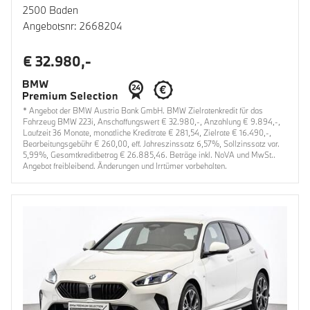
2500 Baden
Angebotsnr: 2668204
€ 32.980,-
* Angebot der BMW Austria Bank GmbH. BMW Zielratenkredit für das
Fahrzeug BMW 223i, Anschaffungswert € 32.980,-, Anzahlung € 9.894,-,
Laufzeit 36 Monate, monatliche Kreditrate € 281,54, Zielrate € 16.490,-,
Bearbeitungsgebühr € 260,00, eff. Jahreszinssatz 6,57%, Sollzinssatz var.
5,99%, Gesamtkreditbetrag € 26.885,46. Beträge inkl. NoVA und MwSt..
Angebot freibleibend. Änderungen und Irrtümer vorbehalten.