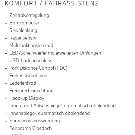
INFORMATIONEN ÜBER DIE AUSSTA
KOMFORT / FAHRASSISTENZ
Zentralverriegelung
Bordcomputer
Servolenkung
Regensensor
Multifunktionslenkrad
LED-Scheinwerfer mit erweiterten Umfängen
USB-Ladeanschluss
Park Distance Control (PDC)
Parkassistent plus
Lederlenkrad
Freisprecheinrichtung
Head-up Display
Innen- und Außenspiegel, automatisch abblendend
Innenspiegel, automatisch abblendend
Spurverlassenswarnung
Panorama Glasdach