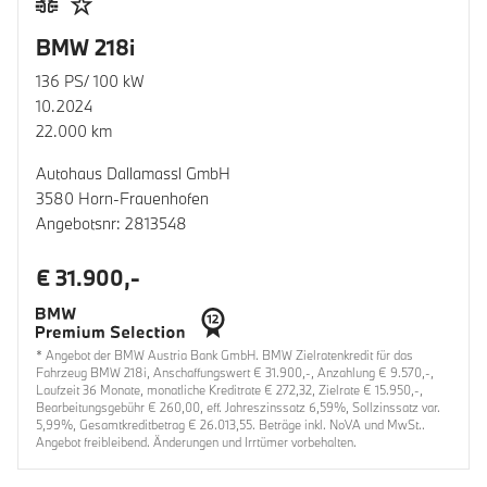
BMW 218i
136 PS/ 100 kW
10.2024
22.000 km
Autohaus Dallamassl GmbH
3580 Horn-Frauenhofen
Angebotsnr: 2813548
€ 31.900,-
* Angebot der BMW Austria Bank GmbH. BMW Zielratenkredit für das
Fahrzeug BMW 218i, Anschaffungswert € 31.900,-, Anzahlung € 9.570,-,
Laufzeit 36 Monate, monatliche Kreditrate € 272,32, Zielrate € 15.950,-,
Bearbeitungsgebühr € 260,00, eff. Jahreszinssatz 6,59%, Sollzinssatz var.
5,99%, Gesamtkreditbetrag € 26.013,55. Beträge inkl. NoVA und MwSt..
Angebot freibleibend. Änderungen und Irrtümer vorbehalten.