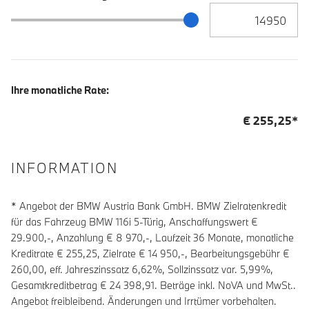
Zielrate / Restbetra
Zielrate / Restbetrag Schieberegler
Ihre monatliche Rate:
€
255,25
*
INFORMATION
* Angebot der BMW Austria Bank GmbH. BMW Zielratenkredit
für das Fahrzeug BMW 116i 5-Türig, Anschaffungswert €
29.900,-, Anzahlung €
8 970
,-, Laufzeit
36
Monate, monatliche
Kreditrate €
255,25
, Zielrate €
14 950
,-, Bearbeitungsgebühr €
260,00
, eff. Jahreszinssatz
6,62
%, Sollzinssatz var.
5,99
%,
Gesamtkreditbetrag €
24 398,91
. Beträge inkl. NoVA und MwSt..
Angebot freibleibend. Änderungen und Irrtümer vorbehalten.