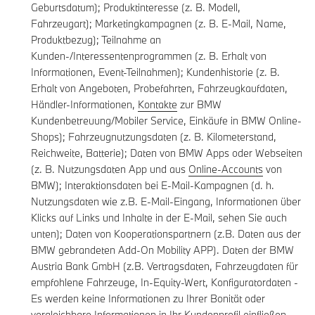
Geburtsdatum); Produktinteresse (z. B. Modell,
Fahrzeugart); Marketingkampagnen (z. B. E-Mail, Name,
Produktbezug); Teilnahme an
Kunden-/Interessentenprogrammen (z. B. Erhalt von
Informationen, Event-Teilnahmen); Kundenhistorie (z. B.
Erhalt von Angeboten, Probefahrten, Fahrzeugkaufdaten,
Händler-Informationen,
Kontakte
zur BMW
Kundenbetreuung/Mobiler Service, Einkäufe in BMW Online-
Shops); Fahrzeugnutzungsdaten (z. B. Kilometerstand,
Reichweite, Batterie); Daten von BMW Apps oder Webseiten
(z. B. Nutzungsdaten App und aus
Online-Accounts
von
BMW); Interaktionsdaten bei E-Mail-Kampagnen (d. h.
Nutzungsdaten wie z.B. E-Mail-Eingang, Informationen über
Klicks auf Links und Inhalte in der E-Mail, sehen Sie auch
unten); Daten von Kooperationspartnern (z.B. Daten aus der
BMW gebrandeten Add-On Mobility APP). Daten der BMW
Austria Bank GmbH (z.B. Vertragsdaten, Fahrzeugdaten für
empfohlene Fahrzeuge, In-Equity-Wert, Konfiguratordaten -
Es werden keine Informationen zu Ihrer Bonität oder
vergleichbare Informationen in Ihr Kundenprofil einfließen.