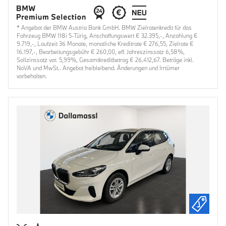
* Angebot der BMW Austria Bank GmbH. BMW Zielratenkredit für das
Fahrzeug BMW 118i 5-Türig, Anschaffungswert € 32.395,-, Anzahlung €
9.719,-, Laufzeit 36 Monate, monatliche Kreditrate € 276,55, Zielrate €
16.197,-, Bearbeitungsgebühr € 260,00, eff. Jahreszinssatz 6,58%,
Sollzinssatz var. 5,99%, Gesamtkreditbetrag € 26.412,67. Beträge inkl.
NoVA und MwSt.. Angebot freibleibend. Änderungen und Irrtümer
vorbehalten.