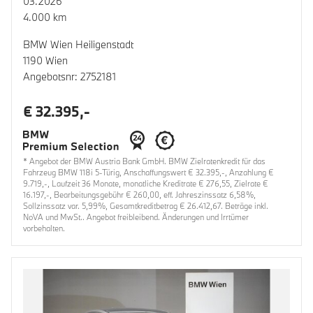
03.2026
4.000 km
BMW Wien Heiligenstadt
1190 Wien
Angebotsnr: 2752181
€ 32.395,-
* Angebot der BMW Austria Bank GmbH. BMW Zielratenkredit für das
Fahrzeug BMW 118i 5-Türig, Anschaffungswert € 32.395,-, Anzahlung €
9.719,-, Laufzeit 36 Monate, monatliche Kreditrate € 276,55, Zielrate €
16.197,-, Bearbeitungsgebühr € 260,00, eff. Jahreszinssatz 6,58%,
Sollzinssatz var. 5,99%, Gesamtkreditbetrag € 26.412,67. Beträge inkl.
NoVA und MwSt.. Angebot freibleibend. Änderungen und Irrtümer
vorbehalten.