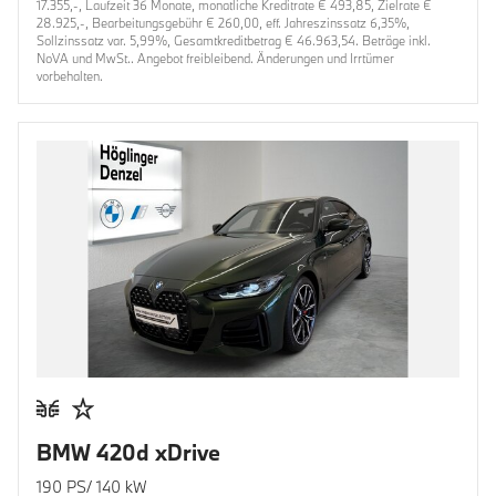
17.355,-, Laufzeit 36 Monate, monatliche Kreditrate € 493,85, Zielrate €
28.925,-, Bearbeitungsgebühr € 260,00, eff. Jahreszinssatz 6,35%,
Sollzinssatz var. 5,99%, Gesamtkreditbetrag € 46.963,54. Beträge inkl.
NoVA und MwSt.. Angebot freibleibend. Änderungen und Irrtümer
vorbehalten.
BMW 420d xDrive
190 PS/ 140 kW