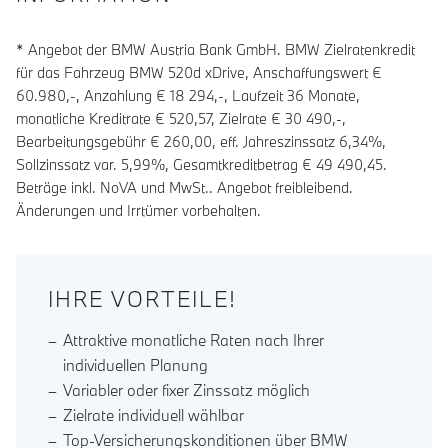
* Angebot der BMW Austria Bank GmbH. BMW Zielratenkredit
für das Fahrzeug BMW 520d xDrive, Anschaffungswert €
60.980,-, Anzahlung €
18 294
,-, Laufzeit
36
Monate,
monatliche Kreditrate €
520,57
, Zielrate €
30 490
,-,
Bearbeitungsgebühr €
260,00
, eff. Jahreszinssatz
6,34
%,
Sollzinssatz var.
5,99
%, Gesamtkreditbetrag €
49 490,45
.
Beträge inkl. NoVA und MwSt.. Angebot freibleibend.
Änderungen und Irrtümer vorbehalten.
IHRE VORTEILE!
Attraktive monatliche Raten nach Ihrer
individuellen Planung
Variabler oder fixer Zinssatz möglich
Zielrate individuell wählbar
Top-Versicherungskonditionen über BMW