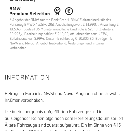
* Angebot der BMW Austria Bank GmbH. BMW Zielratenkredit für das
Fahrzeug BMW X4 xDrive 20d, Anschaffungswert € 61.990,-, Anzahlung €
18.597,-, Laufzeit 36 Monate, monatliche Kreditrate € 529,19, Zielrate €
30.995,-, Bearbeitungsgebühr € 260,00, eff. Jahreszinssatz 6,33%,
Sollzinssatz var. 5,99%, Gesamtkreditbetrag € 50.305,85. Beträge inkl.
NoVA und MwSt.. Angebot freibleibend. Änderungen und Irrtümer
vorbehalten.
INFORMATION
Beträge in Euro inkl. MwSt und Nova. Angaben ohne Gewähr.
Irrtümer vorbehalten.
Die im Suchergebnis aufgeführten Fahrzeuge sind in
aufsteigender Reihenfolge nach dem Herstellungsdatum sortiert.
Ältere Fahrzeuge sind zuerst aufgeführt. Ein im Sinne von § 15