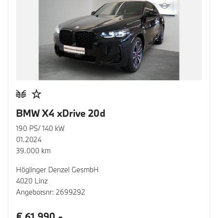
BMW X4 xDrive 20d
190 PS/ 140 kW
01.2024
39.000 km
Höglinger Denzel GesmbH
4020 Linz
Angebotsnr: 2699292
€ 61.990,-