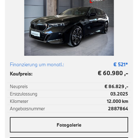
Finanzierung um monatl.:
€
521
*
€ 60.980 ,-
Kaufpreis:
Neupreis
€ 86.829 ,-
Erstzulassung
03.2025
Kilometer
12.000 km
Angebotsnummer
2887864
Fotogalerie