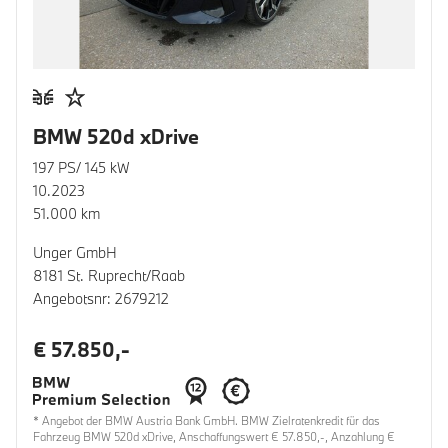
BMW 520d xDrive
197 PS/ 145 kW
10.2023
51.000 km
Unger GmbH
8181 St. Ruprecht/Raab
Angebotsnr: 2679212
€ 57.850,-
* Angebot der BMW Austria Bank GmbH. BMW Zielratenkredit für das
Fahrzeug BMW 520d xDrive, Anschaffungswert € 57.850,-, Anzahlung €