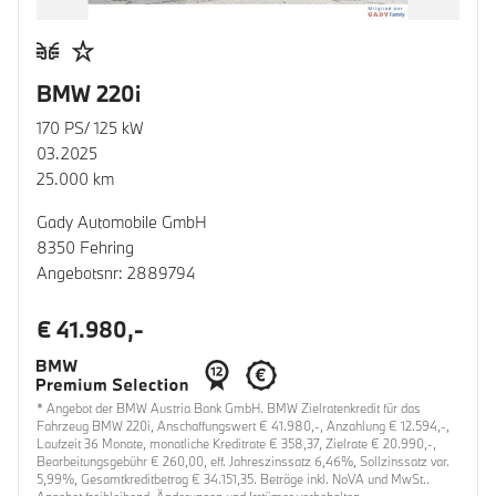
BMW 220i
170 PS/ 125 kW
03.2025
25.000 km
Gady Automobile GmbH
8350 Fehring
Angebotsnr: 2889794
€ 41.980,-
* Angebot der BMW Austria Bank GmbH. BMW Zielratenkredit für das
Fahrzeug BMW 220i, Anschaffungswert € 41.980,-, Anzahlung € 12.594,-,
Laufzeit 36 Monate, monatliche Kreditrate € 358,37, Zielrate € 20.990,-,
Bearbeitungsgebühr € 260,00, eff. Jahreszinssatz 6,46%, Sollzinssatz var.
5,99%, Gesamtkreditbetrag € 34.151,35. Beträge inkl. NoVA und MwSt..