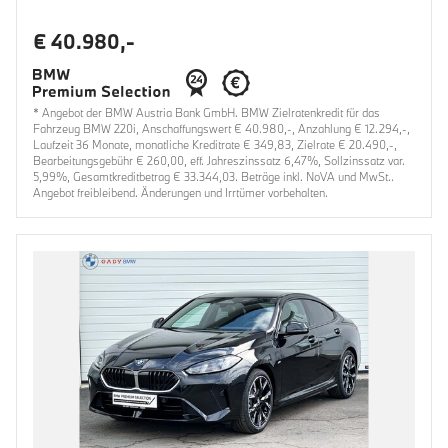
€ 40.980,-
* Angebot der BMW Austria Bank GmbH. BMW Zielratenkredit für das
Fahrzeug BMW 220i, Anschaffungswert € 40.980,-, Anzahlung € 12.294,-,
Laufzeit 36 Monate, monatliche Kreditrate € 349,83, Zielrate € 20.490,-,
Bearbeitungsgebühr € 260,00, eff. Jahreszinssatz 6,47%, Sollzinssatz var.
5,99%, Gesamtkreditbetrag € 33.344,03. Beträge inkl. NoVA und MwSt..
Angebot freibleibend. Änderungen und Irrtümer vorbehalten.