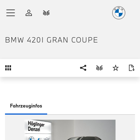
Freude
am Fahren
Zum Hauptinhalt springen
Anmelden
Fahrzeugvergleich
BMW 420I GRAN COUPE
Übersicht
Fahrzeuginfos