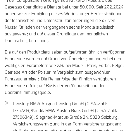
in der Europäischen Union gemäß Artikel 24 Absatz 2 des
Gesetzes über digitale Dienste bei unter 50.000. Seit 27.2.2024
haben wir zur Ermittlung dieses Wertes, unter Berücksichtigung
der technischen und Datenschutzanforderungen die aktiven
Nutzer für jeden der vergangenen sechs Monate statistisch
ausgewertet und auf dieser Grundlage den monatlichen
Durchschnitt berechnet.
Die auf den Produktdetailseiten aufgeführten ähnlich verfügbaren
Fahrzeuge werden auf Grund von Übereinstimmungen bei den
wichtigsten Parametern wie z.B. bei Modell, Preis, Farbe, Felge,
Getriebe Art oder Polster im Vergleich zum ausgewählten
Fahrzeug ermittelt. Die Reihenfolge der ähnlich verfügbaren
Fahrzeuge erfolgt auf Basis der Verfügbarkeit und der
Übereinstimmungsquote.
Leasing: BMW Austria Leasing GmbH (GISA-Zahl:
17752213)/Kredit: BMW Austria Bank GmbH (GISA-Zahl:
27506349), Siegfried-Marcus-Straße 24, 5020 Salzburg,
Versicherungsvermittlung in der Form Versicherungsagent
als Nebengewerbe mit der Berechtigung zum Empfang von