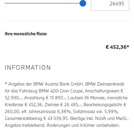
Zielrate / Restbetrag Schieberegler
Ihre monatliche Rate:
€
452,36
*
INFORMATION
* Angebot der BMW Austria Bank GmbH. BMW Zielratenkredit
für das Fahrzeug BMW 420i Gran Coupe, Anschaffungswert €
52.990,-, Anzahlung €
15 897
,-, Laufzeit
36
Monate, monatliche
Kreditrate €
452,36
, Zielrate €
26 495
,-, Bearbeitungsgebühr €
260,00
, eff. Jahreszinssatz
6,38
%, Sollzinssatz var.
5,99
%,
Gesamtkreditbetrag €
43 039,95
. Beträge inkl. NoVA und MwSt..
Angebot freibleibend. Änderungen und Irrtümer vorbehalten.