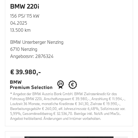
BMW 220i
156 PS/ 115 kW
04.2025
13.500 km
BMW Unterberger Nenzing
6710 Nenzing
Angebotsnr: 2876324
€ 39.980,-
* Angebot der BMW Austria Bank GmbH. BMW Zielratenkredit für das
Fahrzeug BMW 220i, Anschaffungswert € 39.980,-, Anzahlung € 11.994,-,
Laufzeit 36 Monate, monatliche Kreditrate € 341,30, Zielrate € 19.990,-,
Bearbeitungsgebühr € 260,00, eff. Jahreszinssatz 6,48%, Sollzinssatz var.
5,99%, Gesamtkreditbetrag € 32.536,70. Beträge inkl. NoVA und MwSt..
Angebot freibleibend. Änderungen und Irrtümer vorbehalten.