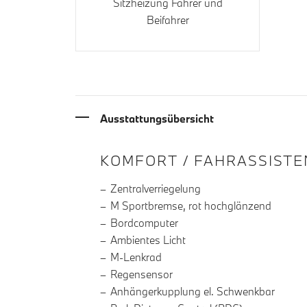
Sitzheizung Fahrer und
Beifahrer
Ausstattungsübersicht
INFORMATIONEN ÜBE
KOMFORT / FAHRASSISTE
Zentralverriegelung
M Sportbremse, rot hochglänzend
Bordcomputer
Ambientes Licht
M-Lenkrad
Regensensor
Anhängerkupplung el. Schwenkbar