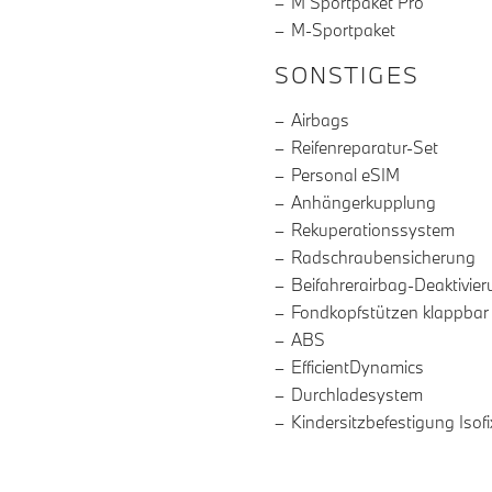
M Sportpaket Pro
M-Sportpaket
SONSTIGES
Airbags
Reifenreparatur-Set
Personal eSIM
Anhängerkupplung
Rekuperationssystem
Radschraubensicherung
Beifahrerairbag-Deaktivie
Fondkopfstützen klappbar
ABS
EfficientDynamics
Durchladesystem
Kindersitzbefestigung Isofi