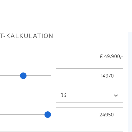
IT-KALKULATION
€ 49.900,-
Anzahlung Eingabe
ng Schieberegler
Zielrate / Restbetrag Eingabe
 / Restbetrag Schieberegler