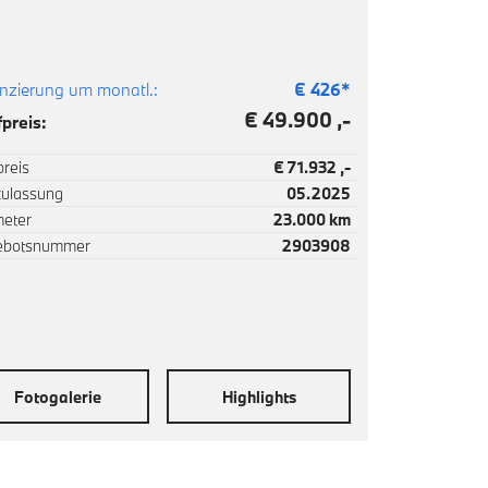
nzierung um monatl.:
€
426
*
€ 49.900 ,-
preis:
reis
€ 71.932 ,-
zulassung
05.2025
meter
23.000 km
ebotsnummer
2903908
Fotogalerie
Highlights