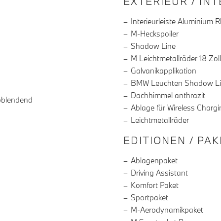
EXTERIEUR / IN
Interieurleiste Aluminium 
M-Heckspoiler
Shadow Line
M Leichtmetallräder 18 Zoll
Galvanikapplikation
BMW Leuchten Shadow L
Dachhimmel anthrazit
bblendend
Ablage für Wireless Chargi
Leichtmetallräder
EDITIONEN / PA
Ablagenpaket
Driving Assistant
Komfort Paket
Sportpaket
M-Aerodynamikpaket