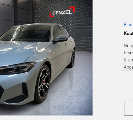
Fina
Kauf
Neup
Erst
Kilo
Ang