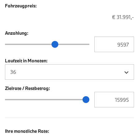
Fahrzeugpreis:
€ 31.991,-
Anzahlung:
Anzahlung Eingabe
Anzahlung Schieberegler
Laufzeit in Monaten:
Zielrate / Restbetrag:
Zielrate / Restbetra
Zielrate / Restbetrag Schieberegler
Ihre monatliche Rate: