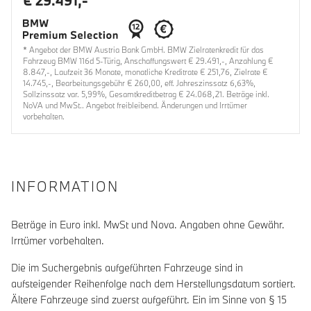
€ 29.491,-
* Angebot der BMW Austria Bank GmbH. BMW Zielratenkredit für das
Fahrzeug BMW 116d 5-Türig, Anschaffungswert € 29.491,-, Anzahlung €
8.847,-, Laufzeit 36 Monate, monatliche Kreditrate € 251,76, Zielrate €
14.745,-, Bearbeitungsgebühr € 260,00, eff. Jahreszinssatz 6,63%,
Sollzinssatz var. 5,99%, Gesamtkreditbetrag € 24.068,21. Beträge inkl.
NoVA und MwSt.. Angebot freibleibend. Änderungen und Irrtümer
vorbehalten.
INFORMATION
Beträge in Euro inkl. MwSt und Nova. Angaben ohne Gewähr.
Irrtümer vorbehalten.
Die im Suchergebnis aufgeführten Fahrzeuge sind in
aufsteigender Reihenfolge nach dem Herstellungsdatum sortiert.
Ältere Fahrzeuge sind zuerst aufgeführt. Ein im Sinne von § 15