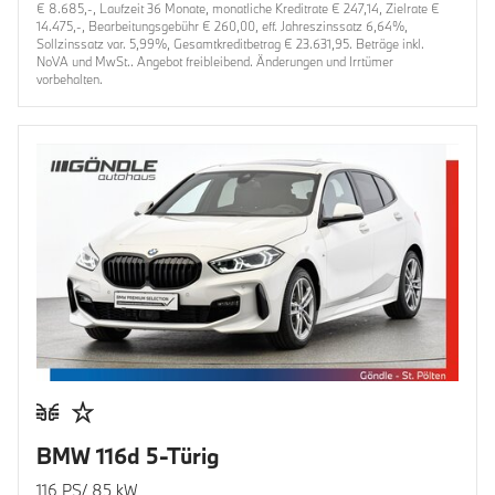
€ 8.685,-, Laufzeit 36 Monate, monatliche Kreditrate € 247,14, Zielrate €
14.475,-, Bearbeitungsgebühr € 260,00, eff. Jahreszinssatz 6,64%,
Sollzinssatz var. 5,99%, Gesamtkreditbetrag € 23.631,95. Beträge inkl.
NoVA und MwSt.. Angebot freibleibend. Änderungen und Irrtümer
vorbehalten.
BMW 116d 5-Türig
116 PS/ 85 kW