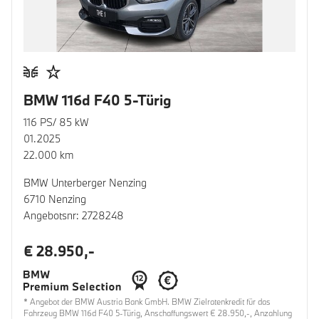
BMW 116d F40 5-Türig
116 PS/ 85 kW
01.2025
22.000 km
BMW Unterberger Nenzing
6710 Nenzing
Angebotsnr: 2728248
€ 28.950,-
* Angebot der BMW Austria Bank GmbH. BMW Zielratenkredit für das
Fahrzeug BMW 116d F40 5-Türig, Anschaffungswert € 28.950,-, Anzahlung