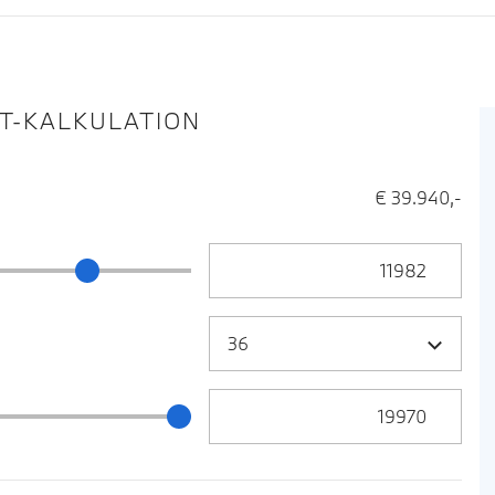
IT-KALKULATION
€ 39.940,-
Anzahlung Eingabe
ng Schieberegler
Zielrate / Restbetrag Eingabe
 / Restbetrag Schieberegler