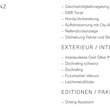
R DIE AUSSTATTUNG
NZ
Geschwindigkeitsregelung
DAB Tuner
Handy-Vorbereitung
Auffahrwarnung mit City-
Reifendruckanzeige
Sitzheizung Fahrer und Be
EXTERIEUR / IN
Interieurleiste Oxid Silber 
Dachreling schwarz
Dachreling
Fussmatten Velours
Leichtmetallräder
EDITIONEN / PA
Driving Assistant