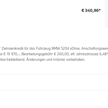
€
340,96
*
ielratenkredit für das Fahrzeug BMW 520d xDrive, Anschaffungswer
ate €
19 970
,-, Bearbeitungsgebühr €
260,00
, eff. Jahreszinssatz
6,48
bot freibleibend. Änderungen und Irrtümer vorbehalten.