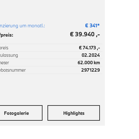
nzierung um monatl.:
€
341
*
€ 39.940 ,-
preis:
reis
€ 74.173 ,-
zulassung
02.2024
meter
62.000 km
ebotsnummer
2971229
Fotogalerie
Highlights