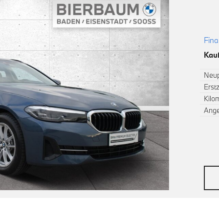
Fina
Kauf
Neup
Erst
Kilo
Ang