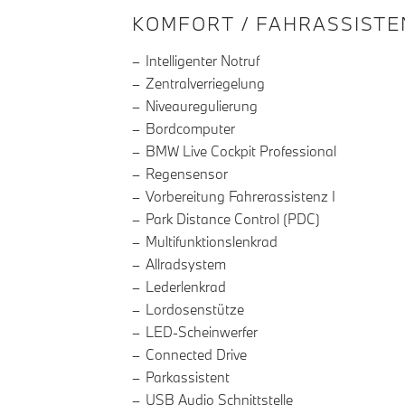
INFORMATIONEN ÜBE
KOMFORT / FAHRASSISTE
Intelligenter Notruf
Zentralverriegelung
Niveauregulierung
Bordcomputer
BMW Live Cockpit Professional
Regensensor
Vorbereitung Fahrerassistenz I
Park Distance Control (PDC)
Multifunktionslenkrad
Allradsystem
Lederlenkrad
Lordosenstütze
LED-Scheinwerfer
Connected Drive
Parkassistent
USB Audio Schnittstelle