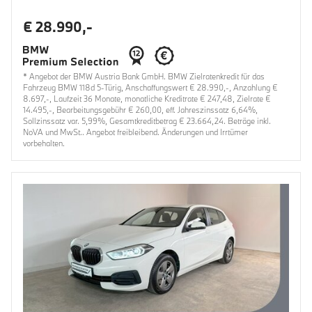
€ 28.990,-
* Angebot der BMW Austria Bank GmbH. BMW Zielratenkredit für das
Fahrzeug BMW 118d 5-Türig, Anschaffungswert € 28.990,-, Anzahlung €
8.697,-, Laufzeit 36 Monate, monatliche Kreditrate € 247,48, Zielrate €
14.495,-, Bearbeitungsgebühr € 260,00, eff. Jahreszinssatz 6,64%,
Sollzinssatz var. 5,99%, Gesamtkreditbetrag € 23.664,24. Beträge inkl.
NoVA und MwSt.. Angebot freibleibend. Änderungen und Irrtümer
vorbehalten.