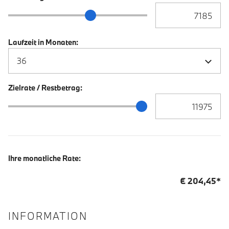
Anzahlung Eingabe
Anzahlung Schieberegler
Laufzeit in Monaten:
Zielrate / Restbetrag:
Zielrate / Restbetra
Zielrate / Restbetrag Schieberegler
Ihre monatliche Rate:
€
204,45
*
INFORMATION