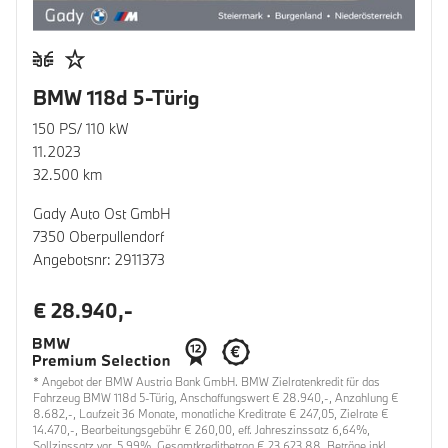
BMW 118d 5-Türig
150 PS/ 110 kW
11.2023
32.500 km
Gady Auto Ost GmbH
7350 Oberpullendorf
Angebotsnr: 2911373
€ 28.940,-
* Angebot der BMW Austria Bank GmbH. BMW Zielratenkredit für das
Fahrzeug BMW 118d 5-Türig, Anschaffungswert € 28.940,-, Anzahlung €
8.682,-, Laufzeit 36 Monate, monatliche Kreditrate € 247,05, Zielrate €
14.470,-, Bearbeitungsgebühr € 260,00, eff. Jahreszinssatz 6,64%,
Sollzinssatz var. 5,99%, Gesamtkreditbetrag € 23.623,88. Beträge inkl.