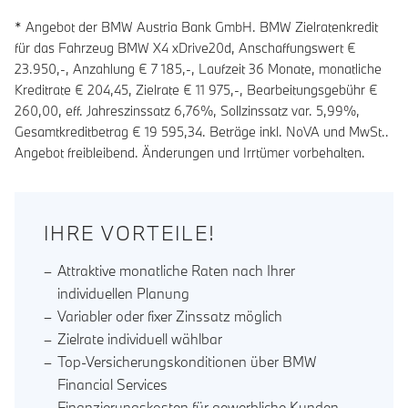
* Angebot der BMW Austria Bank GmbH. BMW Zielratenkredit
für das Fahrzeug BMW X4 xDrive20d, Anschaffungswert €
23.950,-, Anzahlung €
7 185
,-, Laufzeit
36
Monate, monatliche
Kreditrate €
204,45
, Zielrate €
11 975
,-, Bearbeitungsgebühr €
260,00
, eff. Jahreszinssatz
6,76
%, Sollzinssatz var.
5,99
%,
Gesamtkreditbetrag €
19 595,34
. Beträge inkl. NoVA und MwSt..
Angebot freibleibend. Änderungen und Irrtümer vorbehalten.
IHRE VORTEILE!
Attraktive monatliche Raten nach Ihrer
individuellen Planung
Variabler oder fixer Zinssatz möglich
Zielrate individuell wählbar
Top-Versicherungskonditionen über BMW
Financial Services
Finanzierungskosten für gewerbliche Kunden