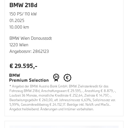
BMW 218d
150 PS/ 110 kW
01.2025
10.000 km
BMW Wien Donaustadt
1220 Wien
Angebotsnr: 2862123
€ 29.595,-
* Angebot der BMW Austria Bank GmbH. BMW Zielratenkredit für das
Fahrzeug BMW 218d, Anschaffungswert € 29.595,-, Anzahlung € 8.879,-,
Laufzeit 36 Monate, monatliche Kreditrate € 252,64, Zielrate € 14.797,-,
Bearbeitungsgebühr € 260,00, eff. Jahreszinssatz 6,63%, Sollzinssatz var.
5,99%, Gesamtkreditbetrag € 24.152,17. Beträge inkl. NoVA und MwSt..
Angebot freibleibend. Änderungen und Irrtümer vorbehalten.