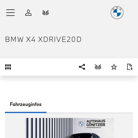
Freude
am Fahren
Zum Hauptinhalt springen
Anmelden
Fahrzeugvergleich
BMW X4 XDRIVE20D
Übersicht
Fahrzeuginfos