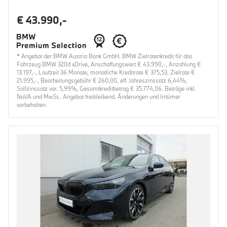
€ 43.990,-
* Angebot der BMW Austria Bank GmbH. BMW Zielratenkredit für das
Fahrzeug BMW 320d xDrive, Anschaffungswert € 43.990,-, Anzahlung €
13.197,-, Laufzeit 36 Monate, monatliche Kreditrate € 375,53, Zielrate €
21.995,-, Bearbeitungsgebühr € 260,00, eff. Jahreszinssatz 6,44%,
Sollzinssatz var. 5,99%, Gesamtkreditbetrag € 35.774,06. Beträge inkl.
NoVA und MwSt.. Angebot freibleibend. Änderungen und Irrtümer
vorbehalten.