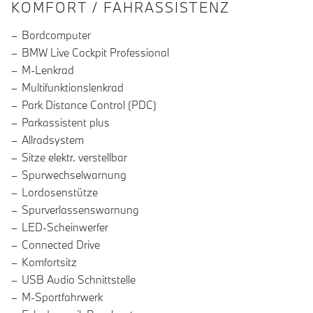
INFORMATIONEN ÜBER DIE AUSSTA
KOMFORT / FAHRASSISTENZ
Bordcomputer
BMW Live Cockpit Professional
M-Lenkrad
Multifunktionslenkrad
Park Distance Control (PDC)
Parkassistent plus
Allradsystem
Sitze elektr. verstellbar
Spurwechselwarnung
Lordosenstütze
Spurverlassenswarnung
LED-Scheinwerfer
Connected Drive
Komfortsitz
USB Audio Schnittstelle
M-Sportfahrwerk