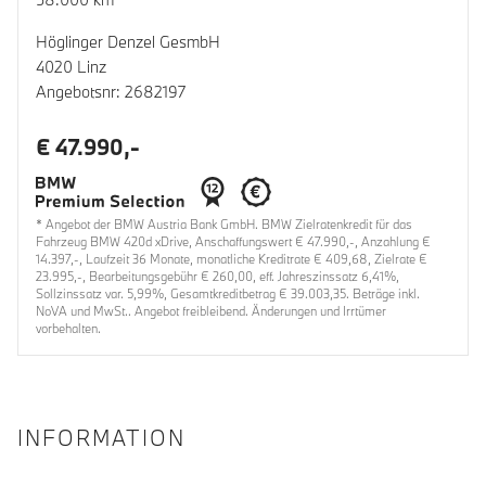
Höglinger Denzel GesmbH
4020 Linz
Angebotsnr: 2682197
€ 47.990,-
* Angebot der BMW Austria Bank GmbH. BMW Zielratenkredit für das
Fahrzeug BMW 420d xDrive, Anschaffungswert € 47.990,-, Anzahlung €
14.397,-, Laufzeit 36 Monate, monatliche Kreditrate € 409,68, Zielrate €
23.995,-, Bearbeitungsgebühr € 260,00, eff. Jahreszinssatz 6,41%,
Sollzinssatz var. 5,99%, Gesamtkreditbetrag € 39.003,35. Beträge inkl.
NoVA und MwSt.. Angebot freibleibend. Änderungen und Irrtümer
vorbehalten.
INFORMATION