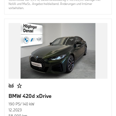
NoVA und MwSt.. Angebot freibleibend. Änderungen und Irrtümer
vorbehalten.
BMW 420d xDrive
190 PS/ 140 kW
12.2023
58.000 km