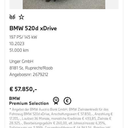
BMW 520d xDrive
197 PS/ 145 kW
10.2023
51.000 km
Unger GmbH
8181 St. Ruprecht/Raab
Angebotsnr: 2679212
€ 57.850,-
* Angebot der BMW Austria Bank GmbH. BMW Zielratenkredit für das
Fahrzeug BMW 520d xDrive, Anschaffungswert € 57.850,-, Anzahlung €
17.355,-, Laufzeit 36 Monate, monatliche Kreditrate € 493,85, Zielrate €
28.925,-, Bearbeitungsgebühr € 260,00, eff. Jahreszinssatz 6,35%,
Sollzinssatz var. 5,99%, Gesamtkreditbetrag € 46.963,54. Beträge inkl.