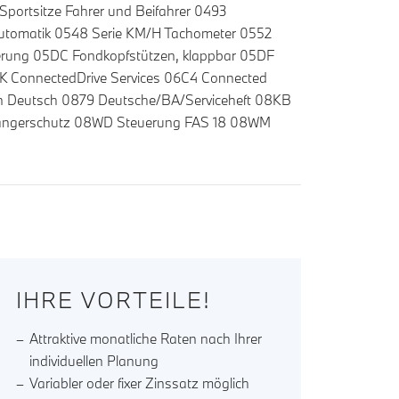
portsitze Fahrer und Beifahrer 0493
aautomatik 0548 Serie KM/H Tachometer 0552
ierung 05DC Fondkopfstützen, klappbar 05DF
AK ConnectedDrive Services 06C4 Connected
n Deutsch 0879 Deutsche/BA/Serviceheft 08KB
sgängerschutz 08WD Steuerung FAS 18 08WM
IHRE VORTEILE!
Attraktive monatliche Raten nach Ihrer
individuellen Planung
Variabler oder fixer Zinssatz möglich