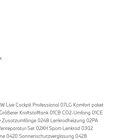
x
 Live Cockpit Professional 07LG Komfort paket
Größerer Kraftstofftank 01CB CO2-Umfang 01CE
he Zusatzumfänge 0248 Lenkradheizung 02PA
fenreparatur-Set 02XH Sport-Lenkrad 0302
line 0420 Sonnenschutzverglasung 0428