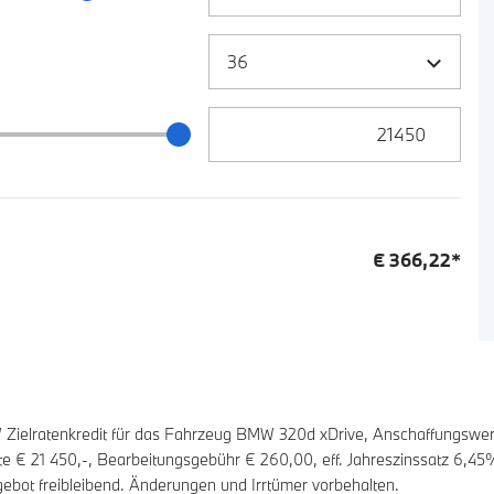
Zielrate / Restbetrag Eingabe
 / Restbetrag Schieberegler
€
366,22
*
ielratenkredit für das Fahrzeug BMW 320d xDrive, Anschaffungswer
ate €
21 450
,-, Bearbeitungsgebühr €
260,00
, eff. Jahreszinssatz
6,45
%
ebot freibleibend. Änderungen und Irrtümer vorbehalten.