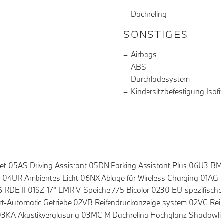
Dachreling
SONSTIGES
Airbags
ABS
Durchladesystem
Kindersitzbefestigung Isofi
t 05AS Driving Assistant 05DN Parking Assistant Plus 06U3 BMW
4UR Ambientes Licht 06NX Ablage für Wireless Charging 01AG 
RDE II 01SZ 17" LMR V-Speiche 775 Bicolor 0230 EU-spezifisc
-Automatic Getriebe 02VB Reifendruckanzeige system 02VC Rei
ll 03KA Akustikverglasung 03MC M Dachreling Hochglanz Shadow