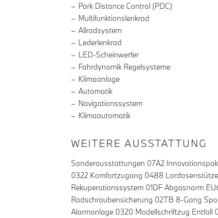
Park Distance Control (PDC)
Multifunktionslenkrad
Allradsystem
Lederlenkrad
LED-Scheinwerfer
Fahrdynamik Regelsysteme
Klimaanlage
Automatik
Navigationssystem
Klimaautomatik
WEITERE AUSSTATTUNG
Sonderausstattungen 07A2 Innovationspake
0322 Komfortzugang 0488 Lordosenstütze 0
Rekuperationssystem 01DF Abgasnorm EU6 
Radschraubensicherung 02TB 8-Gang Sport
Alarmanlage 0320 Modellschriftzug Entfa