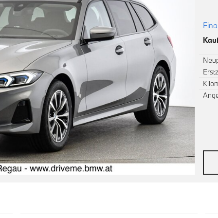
Fina
Kauf
Neup
Erst
Kilo
Ang