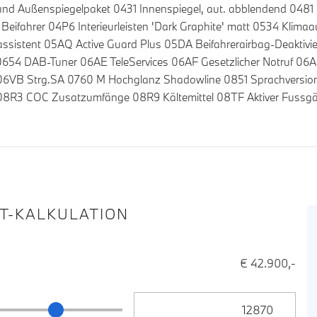
d Außenspiegelpaket 0431 Innenspiegel, aut. abblendend 0481 S
Beifahrer 04P6 Interieurleisten 'Dark Graphite' matt 0534 Klim
assistent 05AQ Active Guard Plus 05DA Beifahrerairbag-Deaktiv
0654 DAB-Tuner 06AE TeleServices 06AF Gesetzlicher Notruf 06
 06VB Strg.SA 0760 M Hochglanz Shadowline 0851 Sprachversio
m 08R3 COC Zusatzumfänge 08R9 Kältemittel 08TF Aktiver Fus
IT-KALKULATION
€ 42.900,-
Anzahlung Eingabe
ng Schieberegler