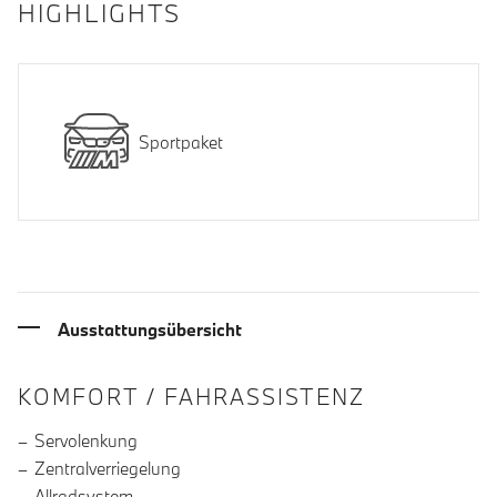
HIGHLIGHTS
Sportpaket
Ausstattungsübersicht
INFORMATIONEN ÜBER DIE AUSSTA
KOMFORT / FAHRASSISTENZ
Servolenkung
Zentralverriegelung
Allradsystem