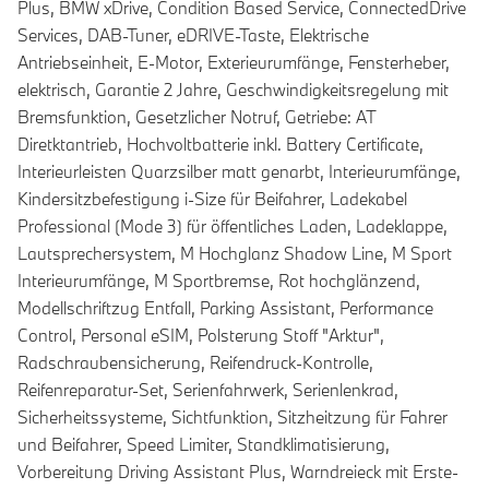
Plus, BMW xDrive, Condition Based Service, ConnectedDrive
Services, DAB-Tuner, eDRIVE-Taste, Elektrische
Antriebseinheit, E-Motor, Exterieurumfänge, Fensterheber,
elektrisch, Garantie 2 Jahre, Geschwindigkeitsregelung mit
Bremsfunktion, Gesetzlicher Notruf, Getriebe: AT
Diretktantrieb, Hochvoltbatterie inkl. Battery Certificate,
Interieurleisten Quarzsilber matt genarbt, Interieurumfänge,
Kindersitzbefestigung i-Size für Beifahrer, Ladekabel
Professional (Mode 3) für öffentliches Laden, Ladeklappe,
Lautsprechersystem, M Hochglanz Shadow Line, M Sport
Interieurumfänge, M Sportbremse, Rot hochglänzend,
Modellschriftzug Entfall, Parking Assistant, Performance
Control, Personal eSIM, Polsterung Stoff "Arktur",
Radschraubensicherung, Reifendruck-Kontrolle,
Reifenreparatur-Set, Serienfahrwerk, Serienlenkrad,
Sicherheitssysteme, Sichtfunktion, Sitzheitzung für Fahrer
und Beifahrer, Speed Limiter, Standklimatisierung,
Vorbereitung Driving Assistant Plus, Warndreieck mit Erste-