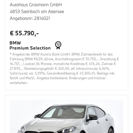
Autohaus Grasmann GmbH
4853 Steinbach am Attersee
Angebotsnr: 2814021
€ 55.790,-
* Angebot der BMW Austria Bank GmbH. BMW Zielratenkredit für das
Fahrzeug BMW M235i xDrive, Anschaffungswert € 55.790,-, Anzahlung €
16.737,-, Laufzeit 36 Monate, monatliche Kreditrate € 476,26, Zielrate €
27.895,-, Bearbeitungsgebühr € 260,00, eff. Jahreszinssatz 6,36%,
Sollzinssatz var. 5,99%, Gesamtkreditbetrag € 45.300,45. Beträge inkl.
NoVA und MwSt.. Angebot freibleibend. Änderungen und Irrtümer
vorbehalten.