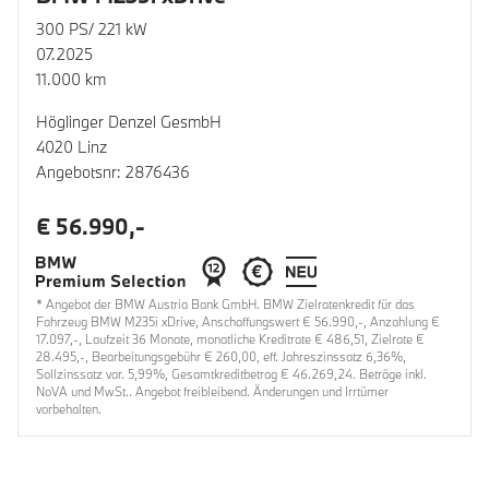
300 PS/ 221 kW
07.2025
11.000 km
Höglinger Denzel GesmbH
4020 Linz
Angebotsnr: 2876436
€ 56.990,-
* Angebot der BMW Austria Bank GmbH. BMW Zielratenkredit für das
Fahrzeug BMW M235i xDrive, Anschaffungswert € 56.990,-, Anzahlung €
17.097,-, Laufzeit 36 Monate, monatliche Kreditrate € 486,51, Zielrate €
28.495,-, Bearbeitungsgebühr € 260,00, eff. Jahreszinssatz 6,36%,
Sollzinssatz var. 5,99%, Gesamtkreditbetrag € 46.269,24. Beträge inkl.
NoVA und MwSt.. Angebot freibleibend. Änderungen und Irrtümer
vorbehalten.