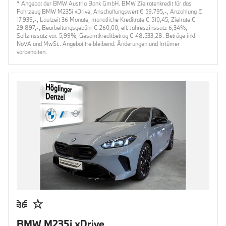
* Angebot der BMW Austria Bank GmbH. BMW Zielratenkredit für das
Fahrzeug BMW M235i xDrive, Anschaffungswert € 59.795,-, Anzahlung €
17.939,-, Laufzeit 36 Monate, monatliche Kreditrate € 510,45, Zielrate €
29.897,-, Bearbeitungsgebühr € 260,00, eff. Jahreszinssatz 6,34%,
Sollzinssatz var. 5,99%, Gesamtkreditbetrag € 48.533,28. Beträge inkl.
NoVA und MwSt.. Angebot freibleibend. Änderungen und Irrtümer
vorbehalten.
BMW M235i xDrive