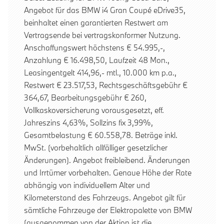
Angebot für das BMW i4 Gran Coupé eDrive35,
beinhaltet einen garantierten Restwert am
Vertragsende bei vertragskonformer Nutzung.
Anschaffungswert höchstens € 54.995,-,
Anzahlung € 16.498,50, Laufzeit 48 Mon.,
Leasingentgelt 414,96,- mtl., 10.000 km p.a.,
Restwert € 23.517,53, Rechtsgeschäftsgebühr €
364,67, Bearbeitungsgebühr € 260,
Vollkaskoversicherung vorausgesetzt, eff.
Jahreszins 4,63%, Sollzins fix 3,99%,
Gesamtbelastung € 60.558,78. Beträge inkl.
MwSt. (vorbehaltlich allfälliger gesetzlicher
Änderungen). Angebot freibleibend. Änderungen
und Irrtümer vorbehalten. Genaue Höhe der Rate
abhängig von individuellem Alter und
Kilometerstand des Fahrzeugs. Angebot gilt für
sämtliche Fahrzeuge der Elektropalette von BMW
(ausgenommen von der Aktion ist die