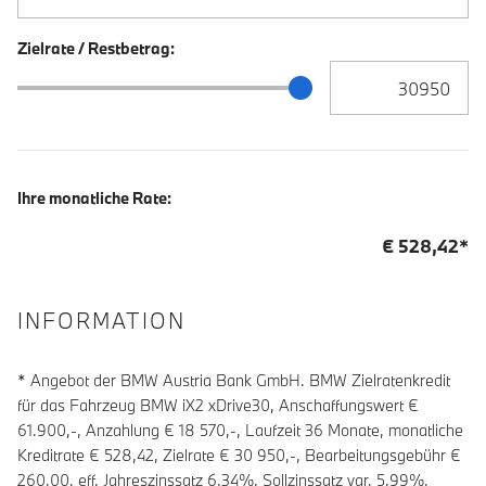
Zielrate / Restbetrag:
Zielrate / Restbetra
Zielrate / Restbetrag Schieberegler
Ihre monatliche Rate:
€
528,42
*
INFORMATION
* Angebot der BMW Austria Bank GmbH. BMW Zielratenkredit
für das Fahrzeug BMW iX2 xDrive30, Anschaffungswert €
61.900,-, Anzahlung €
18 570
,-, Laufzeit
36
Monate, monatliche
Kreditrate €
528,42
, Zielrate €
30 950
,-, Bearbeitungsgebühr €
260,00
, eff. Jahreszinssatz
6,34
%, Sollzinssatz var.
5,99
%,