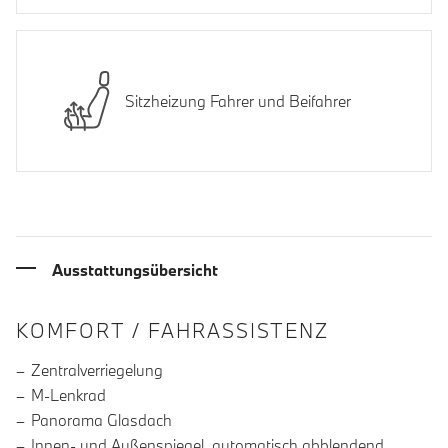
Sitzheizung Fahrer und Beifahrer
Ausstattungsübersicht
INFORMATIONEN ÜBER DIE AUSSTA
KOMFORT / FAHRASSISTENZ
Zentralverriegelung
M-Lenkrad
Panorama Glasdach
Innen- und Außenspiegel, automatisch abblendend