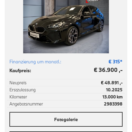
Finanzierung um monatl.:
€
315
*
€ 36.900 ,-
Kaufpreis:
Neupreis
€ 48.891 ,-
Erstzulassung
10.2025
Kilometer
13.000 km
Angebotsnummer
2983398
Fotogalerie