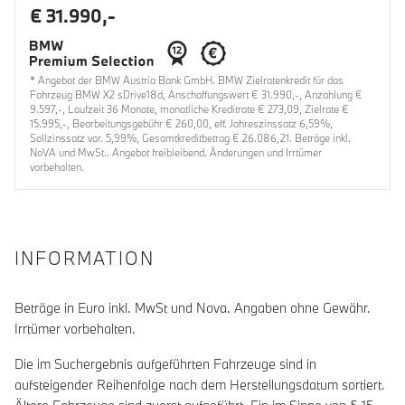
€ 31.990,-
* Angebot der BMW Austria Bank GmbH. BMW Zielratenkredit für das
Fahrzeug BMW X2 sDrive18d, Anschaffungswert € 31.990,-, Anzahlung €
9.597,-, Laufzeit 36 Monate, monatliche Kreditrate € 273,09, Zielrate €
15.995,-, Bearbeitungsgebühr € 260,00, eff. Jahreszinssatz 6,59%,
Sollzinssatz var. 5,99%, Gesamtkreditbetrag € 26.086,21. Beträge inkl.
NoVA und MwSt.. Angebot freibleibend. Änderungen und Irrtümer
vorbehalten.
INFORMATION
Beträge in Euro inkl. MwSt und Nova. Angaben ohne Gewähr.
Irrtümer vorbehalten.
Die im Suchergebnis aufgeführten Fahrzeuge sind in
aufsteigender Reihenfolge nach dem Herstellungsdatum sortiert.