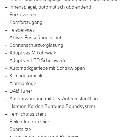
Innenspiegel, automatisch abblendend
Parkassistent
Komfortzugang
TeleServices
Aktiver Fussgängerschutz
Sonnenschutzverglasung
Adaptives M Fahrwerk
Adaptiver LED Scheinwerfer
Automatikgetriebe mit Schaltwippen
Klimaautomatik
Alarmanlage
DAB Tuner
Auffahrwarnung mit City-Anbremsfunktion
Harman Kardon Surround Soundsystem
Fernlichtassistent
Reifendruckanzeige
Sportsitze
Sitzheizung Fahrer und Beifahrer