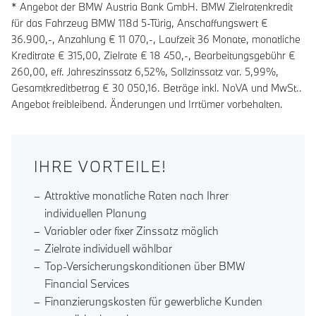
* Angebot der BMW Austria Bank GmbH. BMW Zielratenkredit
für das Fahrzeug BMW 118d 5-Türig, Anschaffungswert €
36.900,-, Anzahlung €
11 070
,-, Laufzeit
36
Monate, monatliche
Kreditrate €
315,00
, Zielrate €
18 450
,-, Bearbeitungsgebühr €
260,00
, eff. Jahreszinssatz
6,52
%, Sollzinssatz var.
5,99
%,
Gesamtkreditbetrag €
30 050,16
. Beträge inkl. NoVA und MwSt..
Angebot freibleibend. Änderungen und Irrtümer vorbehalten.
IHRE VORTEILE!
Attraktive monatliche Raten nach Ihrer
individuellen Planung
Variabler oder fixer Zinssatz möglich
Zielrate individuell wählbar
Top-Versicherungskonditionen über BMW
Financial Services
Finanzierungskosten für gewerbliche Kunden