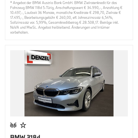
* Angebot der BMW Austria Bank GmbH. BMW Zielratenkredit für das
Fahrzeug BMW 118d 5-Türig, Anschaffungswert € 34.990,-, Anzahlung €
10.497,-, Laufzeit 36 Monate, monatliche Kreditrate € 298,70, Zielrate €
17.495,-, Bearbeitungsgebühr € 260,00, eff. Jahreszinssatz 6,54%,
Sollzinssatz var. 5,99%, Gesamtkreditbetrag € 28.508,17. Beträge inkl.
NoVA und MwSt.. Angebot freibleibend. Änderungen und Irrtümer
vorbehalten.
BMW 318d