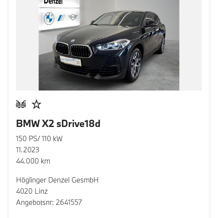
BMW X2 sDrive18d
150 PS/ 110 kW
11.2023
44.000 km
Höglinger Denzel GesmbH
4020 Linz
Angebotsnr: 2641557