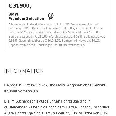
€ 31.900,-
* Angebot der BMW Austria Bank GmbH. BMW Zielratenkredit für das
Fahrzeug BMW 218i, Anschaffungswert € 31.900,-, Anzahlung € 9.570,-,
Laufzeit 36 Monate, monatliche Kreditrate € 272,32, Zielrate € 15.950,-,
Bearbeitungsgebühr € 260,00, eff. Jahreszinssatz 6,59%, Sollzinssatz var.
5,99%, Gesamtkreditbetrag € 26.013,55. Beträge inkl. NoVA und MwSt..
Angebot freibleibend. Änderungen und Irrtümer vorbehalten.
INFORMATION
Beträge in Euro inkl. MwSt und Nova. Angaben ohne Gewähr.
Irrtümer vorbehalten.
Die im Suchergebnis aufgeführten Fahrzeuge sind in
aufsteigender Reihenfolge nach dem Herstellungsdatum sortiert.
Ältere Fahrzeuge sind zuerst aufgeführt. Ein im Sinne von § 15