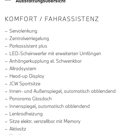
Ausstattungsübersicht
INFORMATIONEN ÜBER DIE AUSSTA
KOMFORT / FAHRASSISTENZ
Servolenkung
Zentralverriegelung
Parkassistent plus
LED-Scheinwerfer mit erweiterten Umfängen
Anhängerkupplung el. Schwenkbar
Allradsystem
Head-up Display
JCW Sportsitze
Innen- und Außenspiegel, automatisch abblendend
Panorama Glasdach
Innenspiegel, automatisch abblendend
Lenkradheizung
Sitze elektr. verstellbar mit Memory
Aktivsitz