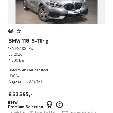
BMW 118i 5-Türig
136 PS/ 100 kW
03.2026
4.000 km
BMW Wien Heiligenstadt
1190 Wien
Angebotsnr: 2752181
€ 32.395,-
* Angebot der BMW Austria Bank GmbH. BMW Zielratenkredit für das