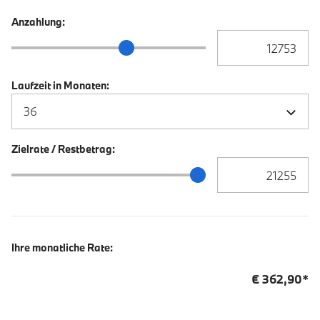
Anzahlung:
Anzahlung Eingabe
Anzahlung Schieberegler
Laufzeit in Monaten:
Zielrate / Restbetrag:
Zielrate / Restbetra
Zielrate / Restbetrag Schieberegler
Ihre monatliche Rate:
€
362,90
*