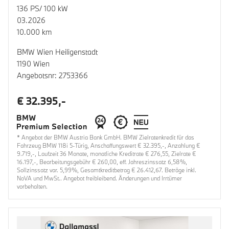
136 PS/ 100 kW
03.2026
10.000 km
BMW Wien Heiligenstadt
1190 Wien
Angebotsnr: 2753366
€ 32.395,-
* Angebot der BMW Austria Bank GmbH. BMW Zielratenkredit für das
Fahrzeug BMW 118i 5-Türig, Anschaffungswert € 32.395,-, Anzahlung €
9.719,-, Laufzeit 36 Monate, monatliche Kreditrate € 276,55, Zielrate €
16.197,-, Bearbeitungsgebühr € 260,00, eff. Jahreszinssatz 6,58%,
Sollzinssatz var. 5,99%, Gesamtkreditbetrag € 26.412,67. Beträge inkl.
NoVA und MwSt.. Angebot freibleibend. Änderungen und Irrtümer
vorbehalten.