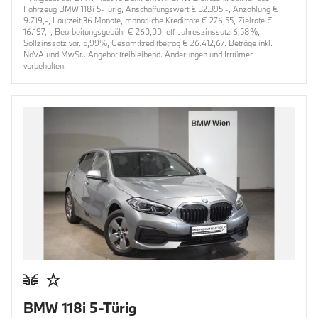
Fahrzeug BMW 118i 5-Türig, Anschaffungswert € 32.395,-, Anzahlung €
9.719,-, Laufzeit 36 Monate, monatliche Kreditrate € 276,55, Zielrate €
16.197,-, Bearbeitungsgebühr € 260,00, eff. Jahreszinssatz 6,58%,
Sollzinssatz var. 5,99%, Gesamtkreditbetrag € 26.412,67. Beträge inkl.
NoVA und MwSt.. Angebot freibleibend. Änderungen und Irrtümer
vorbehalten.
BMW 118i 5-Türig