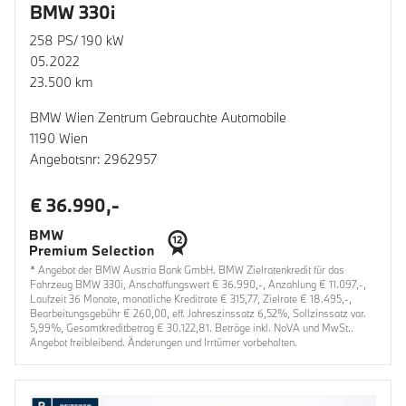
BMW 330i
258 PS/ 190 kW
05.2022
23.500 km
BMW Wien Zentrum Gebrauchte Automobile
1190 Wien
Angebotsnr: 2962957
€ 36.990,-
* Angebot der BMW Austria Bank GmbH. BMW Zielratenkredit für das
Fahrzeug BMW 330i, Anschaffungswert € 36.990,-, Anzahlung € 11.097,-,
Laufzeit 36 Monate, monatliche Kreditrate € 315,77, Zielrate € 18.495,-,
Bearbeitungsgebühr € 260,00, eff. Jahreszinssatz 6,52%, Sollzinssatz var.
5,99%, Gesamtkreditbetrag € 30.122,81. Beträge inkl. NoVA und MwSt..
Angebot freibleibend. Änderungen und Irrtümer vorbehalten.