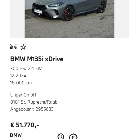
BMW M135i xDrive
300 PS/ 221 kW
12.2024
18.000 km
Unger GmbH
8181 St. Ruprecht/Raab
Angebotsnr: 2955633
€ 51.770,-