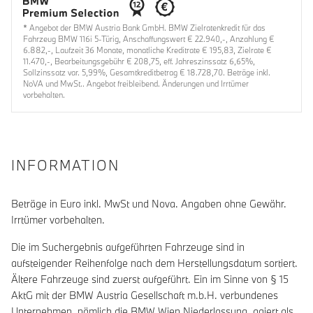
* Angebot der BMW Austria Bank GmbH. BMW Zielratenkredit für das
Fahrzeug BMW 116i 5-Türig, Anschaffungswert € 22.940,-, Anzahlung €
6.882,-, Laufzeit 36 Monate, monatliche Kreditrate € 195,83, Zielrate €
11.470,-, Bearbeitungsgebühr € 208,75, eff. Jahreszinssatz 6,65%,
Sollzinssatz var. 5,99%, Gesamtkreditbetrag € 18.728,70. Beträge inkl.
NoVA und MwSt.. Angebot freibleibend. Änderungen und Irrtümer
vorbehalten.
INFORMATION
Beträge in Euro inkl. MwSt und Nova. Angaben ohne Gewähr.
Irrtümer vorbehalten.
Die im Suchergebnis aufgeführten Fahrzeuge sind in
aufsteigender Reihenfolge nach dem Herstellungsdatum sortiert.
Ältere Fahrzeuge sind zuerst aufgeführt. Ein im Sinne von § 15
AktG mit der BMW Austria Gesellschaft m.b.H. verbundenes
Unternehmen, nämlich die BMW Wien Niederlassung, agiert als