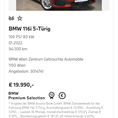
BMW 116i 5-Türig
109 PS/ 80 kW
01.2022
94.500 km
BMW Wien Zentrum Gebrauchte Automobile
1190 Wien
Angebotsnr: 3014741
€ 19.990,-
* Angebot der BMW Austria Bank GmbH. BMW Zielratenkredit für das
Fahrzeug BMW 116i 5-Türig, Anschaffungswert € 19.990,-, Anzahlung €
5.997,-, Laufzeit 36 Monate, monatliche Kreditrate € 170,65, Zielrate €
9.995,-, Bearbeitungsgebühr € 181,91, eff. Jahreszinssatz 6,65%,