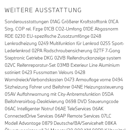
WEITERE AUSSTATTUNG
Sonderausstattungen 01AG Größerer Kraftstofftank 01CA
Strg. COP rel. Fzge 01CB CO2-Umfang 01DE Abgasnorm
RDE 0230 EU-spezifische Zusatzumfänge 0248
Lenkradheizung 0249 Multifunktion für Lenkrad 0255 Sport-
Lederlenkrad 02PA Radschraubensicherung 02TF 7-Gang
Steptronic Getriebe DKG 02VB Reifendruckanzeige system
02VC Reifenreparatur-Set 03MB Exterieur Line Aluminium
satiniert 0423 Fussmatten Velours 0428
Warndreieck/Verbandskasten 0473 Armauflage vorne 0494
Sitzheizung Fahrer und Beifahrer 04NE Heizungssteuerung
05AV Auffahrwarnung mit City-Anbremsfunktion 05DA
Beifahrerairbag-Deaktivierung 0698 DVD Steuerungcode
06AC Intelligenter Notruf 06AE TeleServices 06AK
ConnectedDrive Services 06AP Remote Services 07LC
Modell Advantage 0879 Deutsche/BA/Serviceheft 08KA