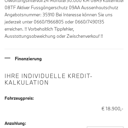
Ölwartungsintervall 24 Monate/30.000 KM 08R9 Kältemittel
08TF Aktiver Fussgängerschutz 09AA Aussenhautschutz
Angebotsnummer: 35910 Bei Interesse können Sie uns
jederzeit unter 0660/1966805 oder 0660/7490135
erreichen. !! Vorbehaltlich Tippfehler,
Ausstattungsabweichung oder Zwischenverkauf !!
Finanzierung
IHRE INDIVIDUELLE KREDIT-
KALKULATION
Fahrzeugpreis:
€ 18.900,-
Anzahlung: