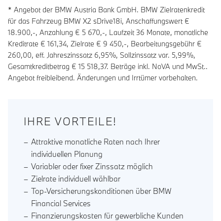
* Angebot der BMW Austria Bank GmbH. BMW Zielratenkredit
für das Fahrzeug BMW X2 sDrive18i, Anschaffungswert €
18.900,-, Anzahlung €
5 670
,-, Laufzeit
36
Monate, monatliche
Kreditrate €
161,34
, Zielrate €
9 450
,-, Bearbeitungsgebühr €
260,00
, eff. Jahreszinssatz
6,95
%, Sollzinssatz var.
5,99
%,
Gesamtkreditbetrag €
15 518,37
. Beträge inkl. NoVA und MwSt..
Angebot freibleibend. Änderungen und Irrtümer vorbehalten.
IHRE VORTEILE!
Attraktive monatliche Raten nach Ihrer
individuellen Planung
Variabler oder fixer Zinssatz möglich
Zielrate individuell wählbar
Top-Versicherungskonditionen über BMW
Financial Services
Finanzierungskosten für gewerbliche Kunden