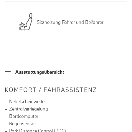
Sitzheizung Fahrer und Beifahrer
Ausstattungsübersicht
INFORMATIONEN ÜBER DIE AUSSTA
KOMFORT / FAHRASSISTENZ
Nebelscheinwerfer
Zentralverriegelung
Bordcomputer
Regensensor
Park Distance Control (PDC)