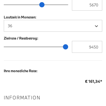
Anzahlung Eingabe
Anzahlung Schieberegler
Laufzeit in Monaten:
Zielrate / Restbetrag:
Zielrate / Restbetra
Zielrate / Restbetrag Schieberegler
Ihre monatliche Rate:
€
161,34
*
INFORMATION