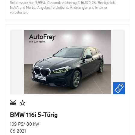
Sollzinssatz var. 5,99%, Gesamtkreditbetrag € 16.320,26. Beträge inkl.
NoVA und MwSt.. Angebot freibleibend. Änderungen und Irrtümer
vorbehalten.
BMW 116i 5-Türig
109 PS/ 80 kW
06.2021