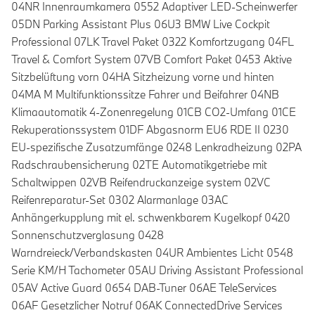
04NR Innenraumkamera 0552 Adaptiver LED-Scheinwerfer
05DN Parking Assistant Plus 06U3 BMW Live Cockpit
Professional 07LK Travel Paket 0322 Komfortzugang 04FL
Travel & Comfort System 07VB Comfort Paket 0453 Aktive
Sitzbelüftung vorn 04HA Sitzheizung vorne und hinten
04MA M Multifunktionssitze Fahrer und Beifahrer 04NB
Klimaautomatik 4-Zonenregelung 01CB CO2-Umfang 01CE
Rekuperationssystem 01DF Abgasnorm EU6 RDE II 0230
EU-spezifische Zusatzumfänge 0248 Lenkradheizung 02PA
Radschraubensicherung 02TE Automatikgetriebe mit
Schaltwippen 02VB Reifendruckanzeige system 02VC
Reifenreparatur-Set 0302 Alarmanlage 03AC
Anhängerkupplung mit el. schwenkbarem Kugelkopf 0420
Sonnenschutzverglasung 0428
Warndreieck/Verbandskasten 04UR Ambientes Licht 0548
Serie KM/H Tachometer 05AU Driving Assistant Professional
05AV Active Guard 0654 DAB-Tuner 06AE TeleServices
06AF Gesetzlicher Notruf 06AK ConnectedDrive Services