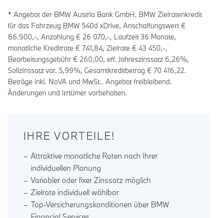
* Angebot der BMW Austria Bank GmbH. BMW Zielratenkredit
für das Fahrzeug BMW 540d xDrive, Anschaffungswert €
86.900,-, Anzahlung €
26 070
,-, Laufzeit
36
Monate,
monatliche Kreditrate €
741,84
, Zielrate €
43 450
,-,
Bearbeitungsgebühr €
260,00
, eff. Jahreszinssatz
6,26
%,
Sollzinssatz var.
5,99
%, Gesamtkreditbetrag €
70 416,22
.
Beträge inkl. NoVA und MwSt.. Angebot freibleibend.
Änderungen und Irrtümer vorbehalten.
IHRE VORTEILE!
Attraktive monatliche Raten nach Ihrer
individuellen Planung
Variabler oder fixer Zinssatz möglich
Zielrate individuell wählbar
Top-Versicherungskonditionen über BMW
Financial Services