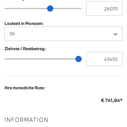
Anzahlung Eingabe
Anzahlung Schieberegler
Laufzeit in Monaten:
Zielrate / Restbetrag:
Zielrate / Restbetra
Zielrate / Restbetrag Schieberegler
Ihre monatliche Rate:
€
741,84
*
INFORMATION