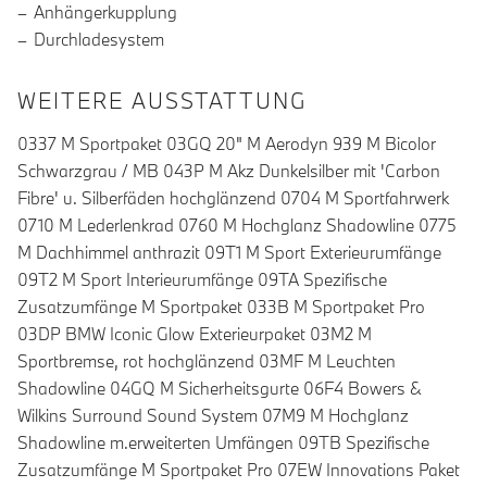
Anhängerkupplung
Durchladesystem
WEITERE AUSSTATTUNG
0337 M Sportpaket 03GQ 20" M Aerodyn 939 M Bicolor
Schwarzgrau / MB 043P M Akz Dunkelsilber mit 'Carbon
Fibre' u. Silberfäden hochglänzend 0704 M Sportfahrwerk
0710 M Lederlenkrad 0760 M Hochglanz Shadowline 0775
M Dachhimmel anthrazit 09T1 M Sport Exterieurumfänge
09T2 M Sport Interieurumfänge 09TA Spezifische
Zusatzumfänge M Sportpaket 033B M Sportpaket Pro
03DP BMW Iconic Glow Exterieurpaket 03M2 M
Sportbremse, rot hochglänzend 03MF M Leuchten
Shadowline 04GQ M Sicherheitsgurte 06F4 Bowers &
Wilkins Surround Sound System 07M9 M Hochglanz
Shadowline m.erweiterten Umfängen 09TB Spezifische
Zusatzumfänge M Sportpaket Pro 07EW Innovations Paket