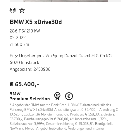
BMW X5 xDrive30d
286 PS/ 210 kW
05.2022
71.500 km
Fritz Unterberger - Wolfgang Denzel GesmbH & Co.KG
6020 Innsbruck
Angebotsnr: 2453936
€ 65.400,-
* Angebot der BMW Austria Bank GmbH. BMW Zielratenkredit für das
Fahrzeug BMW X5 xDrive30d, Anschaffungswert € 65.400,-, Anzahlung €
19.620,-, Laufzeit 36 Monate, monatliche Kreditrate € 558,30, Zielrate €
32.700,-, Bearbeitungsgebühr € 260,00, eff. Jahreszinssatz 6,32%,
Sollzinssatz var. 5,99%, Gesamtkreditbetrag € 53.058,81. Beträge inkl.
NoVA und MwSt.. Angebot freibleibend. Änderungen und Irrtümer