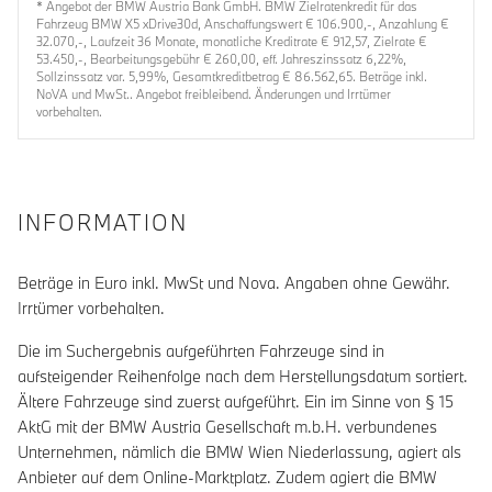
* Angebot der BMW Austria Bank GmbH. BMW Zielratenkredit für das
Fahrzeug BMW X5 xDrive30d, Anschaffungswert € 106.900,-, Anzahlung €
32.070,-, Laufzeit 36 Monate, monatliche Kreditrate € 912,57, Zielrate €
53.450,-, Bearbeitungsgebühr € 260,00, eff. Jahreszinssatz 6,22%,
Sollzinssatz var. 5,99%, Gesamtkreditbetrag € 86.562,65. Beträge inkl.
NoVA und MwSt.. Angebot freibleibend. Änderungen und Irrtümer
vorbehalten.
INFORMATION
Beträge in Euro inkl. MwSt und Nova. Angaben ohne Gewähr.
Irrtümer vorbehalten.
Die im Suchergebnis aufgeführten Fahrzeuge sind in
aufsteigender Reihenfolge nach dem Herstellungsdatum sortiert.
Ältere Fahrzeuge sind zuerst aufgeführt. Ein im Sinne von § 15
AktG mit der BMW Austria Gesellschaft m.b.H. verbundenes
Unternehmen, nämlich die BMW Wien Niederlassung, agiert als
Anbieter auf dem Online-Marktplatz. Zudem agiert die BMW