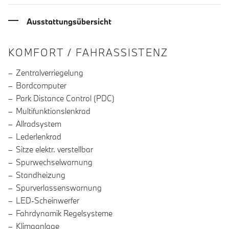
Ausstattungsübersicht
INFORMATIONEN ÜBER DIE AUSSTA
KOMFORT / FAHRASSISTENZ
Zentralverriegelung
Bordcomputer
Park Distance Control (PDC)
Multifunktionslenkrad
Allradsystem
Lederlenkrad
Sitze elektr. verstellbar
Spurwechselwarnung
Standheizung
Spurverlassenswarnung
LED-Scheinwerfer
Fahrdynamik Regelsysteme
Klimaanlage