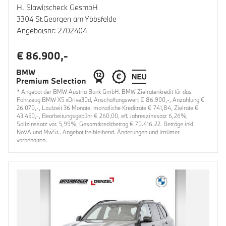
H. Slawitscheck GesmbH
3304 St.Georgen am Ybbsfelde
Angebotsnr: 2702404
€ 86.900,-
* Angebot der BMW Austria Bank GmbH. BMW Zielratenkredit für das
Fahrzeug BMW X5 xDrive30d, Anschaffungswert € 86.900,-, Anzahlung €
26.070,-, Laufzeit 36 Monate, monatliche Kreditrate € 741,84, Zielrate €
43.450,-, Bearbeitungsgebühr € 260,00, eff. Jahreszinssatz 6,26%,
Sollzinssatz var. 5,99%, Gesamtkreditbetrag € 70.416,22. Beträge inkl.
NoVA und MwSt.. Angebot freibleibend. Änderungen und Irrtümer
vorbehalten.