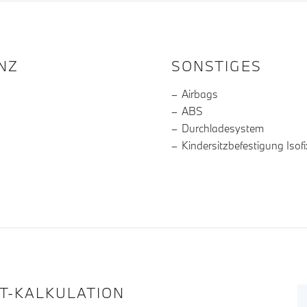
R DIE AUSSTATTUNG
NZ
SONSTIGES
Airbags
ABS
Durchladesystem
Kindersitzbefestigung Isofi
IT-KALKULATION