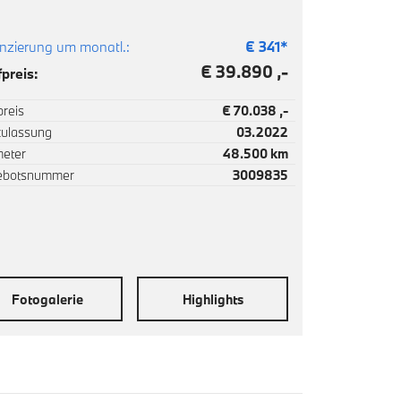
nzierung um monatl.:
€
341
*
€ 39.890 ,-
preis:
reis
€ 70.038 ,-
zulassung
03.2022
meter
48.500 km
ebotsnummer
3009835
Fotogalerie
Highlights