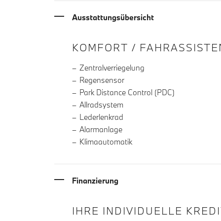
Ausstattungsübersicht
INFORMATIONEN ÜBE
KOMFORT / FAHRASSISTE
Zentralverriegelung
Regensensor
Park Distance Control (PDC)
Allradsystem
Lederlenkrad
Alarmanlage
Klimaautomatik
Finanzierung
IHRE INDIVIDUELLE KRED