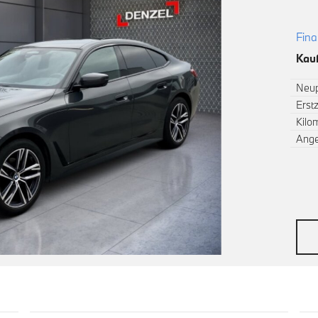
Fina
Kauf
Neup
Erst
Kilo
Ang