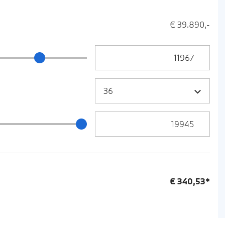
€ 39.890,-
Anzahlung Eingabe
ng Schieberegler
Zielrate / Restbetrag Eingabe
 / Restbetrag Schieberegler
€
340,53
*