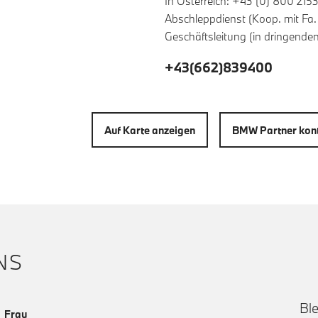
In Österreich: +43 (0) 800 215
Abschleppdienst (Koop. mit Fa
Geschäftsleitung (in dringende
+43(662)839400
Auf Karte anzeigen
BMW Partner kont
NS
Ble
Frau