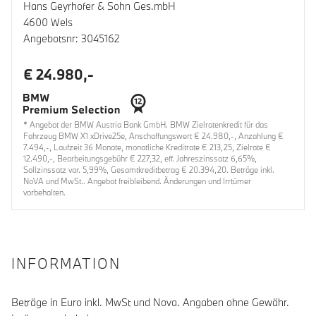
Hans Geyrhofer & Sohn Ges.mbH
4600 Wels
Angebotsnr: 3045162
€ 24.980,-
* Angebot der BMW Austria Bank GmbH. BMW Zielratenkredit für das
Fahrzeug BMW X1 xDrive25e, Anschaffungswert € 24.980,-, Anzahlung €
7.494,-, Laufzeit 36 Monate, monatliche Kreditrate € 213,25, Zielrate €
12.490,-, Bearbeitungsgebühr € 227,32, eff. Jahreszinssatz 6,65%,
Sollzinssatz var. 5,99%, Gesamtkreditbetrag € 20.394,20. Beträge inkl.
NoVA und MwSt.. Angebot freibleibend. Änderungen und Irrtümer
vorbehalten.
INFORMATION
Beträge in Euro inkl. MwSt und Nova. Angaben ohne Gewähr.