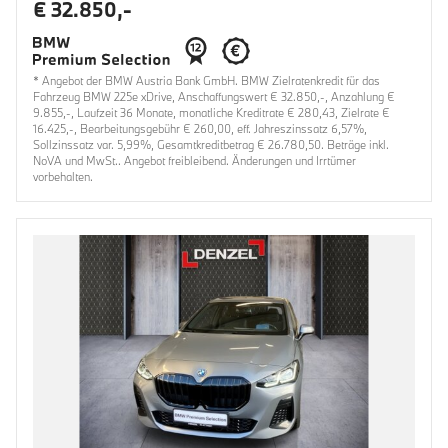
€ 32.850,-
* Angebot der BMW Austria Bank GmbH. BMW Zielratenkredit für das
Fahrzeug BMW 225e xDrive, Anschaffungswert € 32.850,-, Anzahlung €
9.855,-, Laufzeit 36 Monate, monatliche Kreditrate € 280,43, Zielrate €
16.425,-, Bearbeitungsgebühr € 260,00, eff. Jahreszinssatz 6,57%,
Sollzinssatz var. 5,99%, Gesamtkreditbetrag € 26.780,50. Beträge inkl.
NoVA und MwSt.. Angebot freibleibend. Änderungen und Irrtümer
vorbehalten.