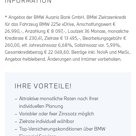
INFORMATION
* Angebot der BMW Austria Bank GmbH. BMW Zielratenkredit
für das Fahrzeug BMW 225e xDrive, Anschaffungswert €
26.990,-, Anzahlung €
8 097
,-, Laufzeit
36
Monate, monatliche
Kreditrate €
230,41
, Zielrate €
13 495
,-, Bearbeitungsgebühr €
260,00
, eff. Jahreszinssatz
6,68
%, Sollzinssatz var.
5,99
%,
Gesamtkreditbetrag €
22 049,60
. Beträge inkl. NoVA und MwSt..
Angebot freibleibend. Änderungen und Irrtümer vorbehalten.
IHRE VORTEILE!
Attraktive monatliche Raten nach Ihrer
individuellen Planung
Variabler oder fixer Zinssatz möglich
Zielrate individuell wählbar
Top-Versicherungskonditionen über BMW