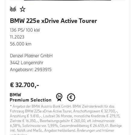
BMW 225e xDrive Active Tourer
136 PS/ 100 kW
11.2023
56.000 km
Denzel Plattner GmbH
3442 Langenrohr
Angebotsnr: 2993915
€ 32.700,-
* Angebot der BMW Austria Bank GmbH. BMW Zielratenkredit für das
Fahrzeug BMW 225e xDrive Active Tourer, Anschaffungswert € 32.700,-,
Anzahlung € 9.810,-, Laufzeit 36 Monate, monatliche Kreditrate € 279,15,
Zielrate € 16.350,-, Bearbeitungsgebühr € 260,00, eff. Jahreszinssatz
6,58%, Sollzinssatz var. 5,99%, Gesamtkreditbetrag € 26.659,41. Beträge
inkl. NoVA und MwSt.. Angebot freibleibend. Änderungen und Irrtümer