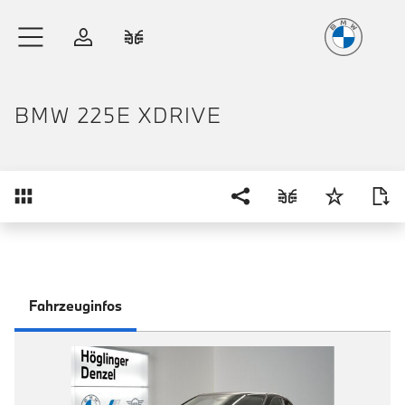
Freude
am Fahren
Zum Hauptinhalt springen
Anmelden
Fahrzeugvergleich
BMW 225E XDRIVE
Übersicht
Fahrzeuginfos