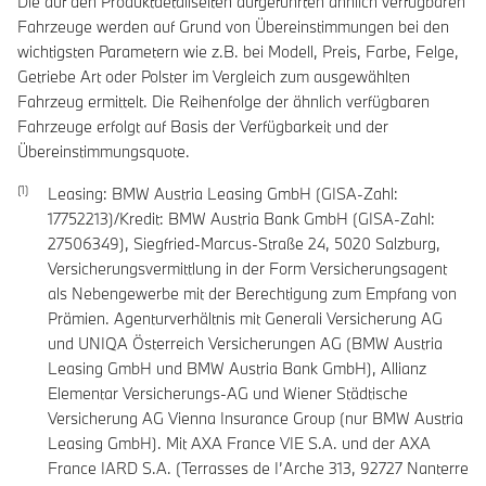
Die auf den Produktdetailseiten aufgeführten ähnlich verfügbaren
Fahrzeuge werden auf Grund von Übereinstimmungen bei den
wichtigsten Parametern wie z.B. bei Modell, Preis, Farbe, Felge,
Getriebe Art oder Polster im Vergleich zum ausgewählten
Fahrzeug ermittelt. Die Reihenfolge der ähnlich verfügbaren
Fahrzeuge erfolgt auf Basis der Verfügbarkeit und der
Übereinstimmungsquote.
Leasing: BMW Austria Leasing GmbH (GISA-Zahl:
17752213)/Kredit: BMW Austria Bank GmbH (GISA-Zahl:
27506349), Siegfried-Marcus-Straße 24, 5020 Salzburg,
Versicherungsvermittlung in der Form Versicherungsagent
als Nebengewerbe mit der Berechtigung zum Empfang von
Prämien. Agenturverhältnis mit Generali Versicherung AG
und UNIQA Österreich Versicherungen AG (BMW Austria
Leasing GmbH und BMW Austria Bank GmbH), Allianz
Elementar Versicherungs-AG und Wiener Städtische
Versicherung AG Vienna Insurance Group (nur BMW Austria
Leasing GmbH). Mit AXA France VIE S.A. und der AXA
France IARD S.A. (Terrasses de I’Arche 313, 92727 Nanterre