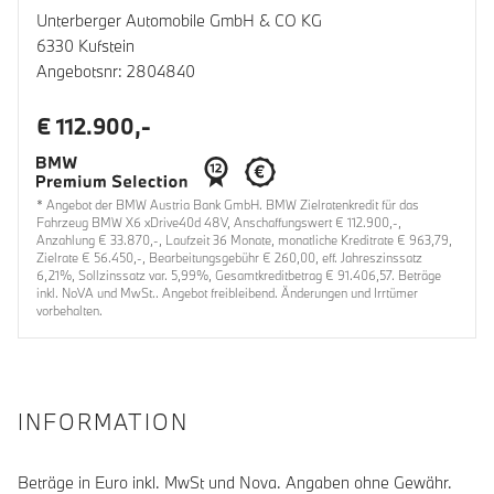
Unterberger Automobile GmbH & CO KG
6330 Kufstein
Angebotsnr: 2804840
€ 112.900,-
* Angebot der BMW Austria Bank GmbH. BMW Zielratenkredit für das
Fahrzeug BMW X6 xDrive40d 48V, Anschaffungswert € 112.900,-,
Anzahlung € 33.870,-, Laufzeit 36 Monate, monatliche Kreditrate € 963,79,
Zielrate € 56.450,-, Bearbeitungsgebühr € 260,00, eff. Jahreszinssatz
6,21%, Sollzinssatz var. 5,99%, Gesamtkreditbetrag € 91.406,57. Beträge
inkl. NoVA und MwSt.. Angebot freibleibend. Änderungen und Irrtümer
vorbehalten.
INFORMATION
Beträge in Euro inkl. MwSt und Nova. Angaben ohne Gewähr.