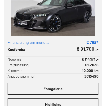
Finanzierung um monatl.:
€
783
*
€ 91.700 ,-
Kaufpreis:
Neupreis
€ 114.171 ,-
Erstzulassung
01.2026
Kilometer
10.000 km
Angebotsnummer
3015490
Fotogalerie
Highlights