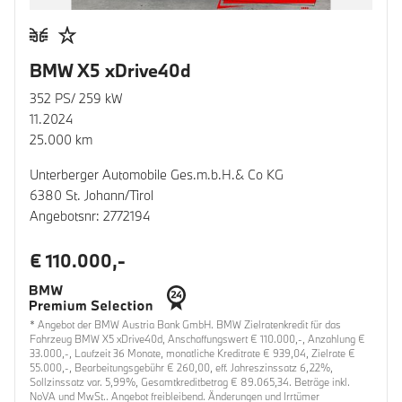
BMW X5 xDrive40d
352 PS/ 259 kW
11.2024
25.000 km
Unterberger Automobile Ges.m.b.H.& Co KG
6380 St. Johann/Tirol
Angebotsnr: 2772194
€ 110.000,-
* Angebot der BMW Austria Bank GmbH. BMW Zielratenkredit für das
Fahrzeug BMW X5 xDrive40d, Anschaffungswert € 110.000,-, Anzahlung €
33.000,-, Laufzeit 36 Monate, monatliche Kreditrate € 939,04, Zielrate €
55.000,-, Bearbeitungsgebühr € 260,00, eff. Jahreszinssatz 6,22%,
Sollzinssatz var. 5,99%, Gesamtkreditbetrag € 89.065,34. Beträge inkl.
NoVA und MwSt.. Angebot freibleibend. Änderungen und Irrtümer