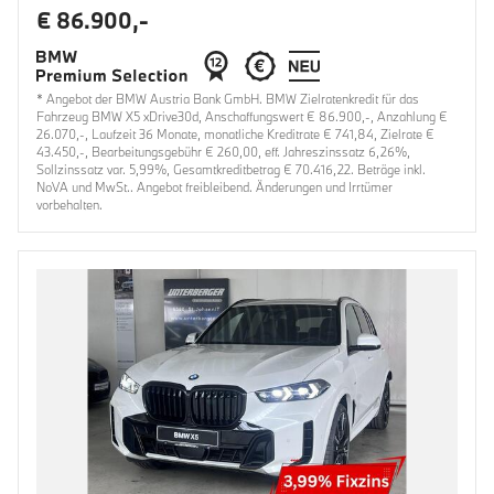
€ 86.900,-
* Angebot der BMW Austria Bank GmbH. BMW Zielratenkredit für das
Fahrzeug BMW X5 xDrive30d, Anschaffungswert € 86.900,-, Anzahlung €
26.070,-, Laufzeit 36 Monate, monatliche Kreditrate € 741,84, Zielrate €
43.450,-, Bearbeitungsgebühr € 260,00, eff. Jahreszinssatz 6,26%,
Sollzinssatz var. 5,99%, Gesamtkreditbetrag € 70.416,22. Beträge inkl.
NoVA und MwSt.. Angebot freibleibend. Änderungen und Irrtümer
vorbehalten.