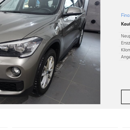
Fina
Kauf
Neup
Erst
Kilo
Ang