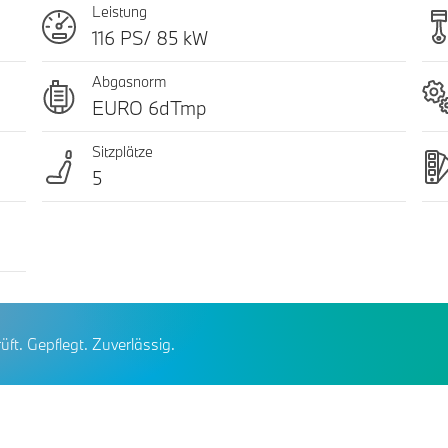
Leistung
116 PS/ 85 kW
Abgasnorm
EURO 6dTmp
Sitzplätze
5
üft. Gepflegt. Zuverlässig.