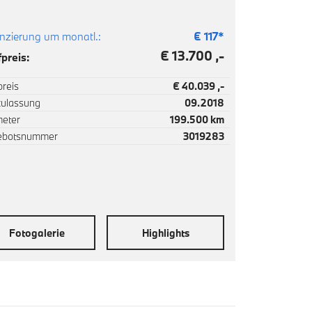
nzierung um monatl.:
€
117
*
€ 13.700 ,-
preis:
reis
€ 40.039 ,-
zulassung
09.2018
meter
199.500 km
ebotsnummer
3019283
Fotogalerie
Highlights