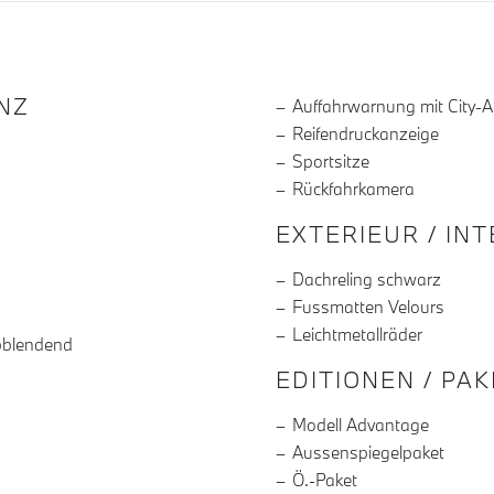
R DIE AUSSTATTUNG
NZ
Auffahrwarnung mit City-
Reifendruckanzeige
Sportsitze
Rückfahrkamera
EXTERIEUR / IN
Dachreling schwarz
Fussmatten Velours
Leichtmetallräder
bblendend
EDITIONEN / PA
Modell Advantage
Aussenspiegelpaket
Ö.-Paket