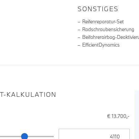
SONSTIGES
Reifenreparatur-Set
Radschraubensicherung
Beifahrerairbag-Deaktivie
EfficientDynamics
IT-KALKULATION
€ 13.700,-
Anzahlung Eingabe
ng Schieberegler