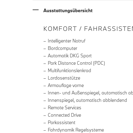
Ausstattungsübersicht
INFORMATIONEN ÜBE
KOMFORT / FAHRASSISTE
Intelligenter Notruf
Bordcomputer
Automatik DKG Sport
Park Distance Control (PDC)
Multifunktionslenkrad
Lordosenstütze
Armauflage vorne
Innen- und Außenspiegel, automatisch a
Innenspiegel, automatisch abblendend
Remote Services
Connected Drive
Parkassistent
Fahrdynamik Regelsysteme