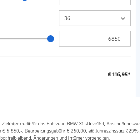
Zielrate / Restbetrag Eingabe
 / Restbetrag Schieberegler
€
116,95
*
elratenkredit für das Fahrzeug BMW X1 sDrive16d, Anschaffungswer
te €
6 850
,-, Bearbeitungsgebühr €
260,00
, eff. Jahreszinssatz
7,29
%,
bot freibleibend. Änderungen und Irrtümer vorbehalten.