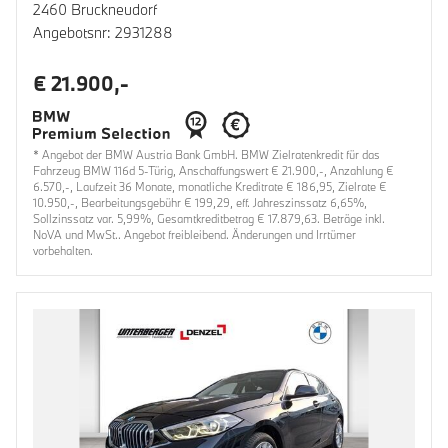
2460 Bruckneudorf
Angebotsnr: 2931288
€ 21.900,-
* Angebot der BMW Austria Bank GmbH. BMW Zielratenkredit für das
Fahrzeug BMW 116d 5-Türig, Anschaffungswert € 21.900,-, Anzahlung €
6.570,-, Laufzeit 36 Monate, monatliche Kreditrate € 186,95, Zielrate €
10.950,-, Bearbeitungsgebühr € 199,29, eff. Jahreszinssatz 6,65%,
Sollzinssatz var. 5,99%, Gesamtkreditbetrag € 17.879,63. Beträge inkl.
NoVA und MwSt.. Angebot freibleibend. Änderungen und Irrtümer
vorbehalten.