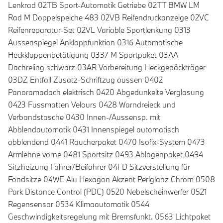
Lenkrad 02TB Sport-Automatik Getriebe 02TT BMW LM
Rad M Doppelspeiche 483 02VB Reifendruckanzeige 02VC
Reifenreparatur-Set 02VL Variable Sportlenkung 0313
Aussenspiegel Anklappfunktion 0316 Automatische
Heckklappenbetätigung 0337 M Sportpaket 03AA
Dachreling schwarz 03AR Vorbereitung Heckgepäckträger
03DZ Entfall Zusatz-Schriftzug aussen 0402
Panoramadach elektrisch 0420 Abgedunkelte Verglasung
0423 Fussmatten Velours 0428 Warndreieck und
Verbandstasche 0430 Innen-/Aussensp. mit
Abblendautomatik 0431 Innenspiegel automatisch
abblendend 0441 Raucherpaket 0470 Isofix-System 0473
Armlehne vorne 0481 Sportsitz 0493 Ablagenpaket 0494
Sitzheizung Fahrer/Beifahrer 04FD Sitzverstellung für
Fondsitze 04WE Alu Hexagon Akzent Perlglanz Chrom 0508
Park Distance Control (PDC) 0520 Nebelscheinwerfer 0521
Regensensor 0534 Klimaautomatik 0544
Geschwindigkeitsregelung mit Bremsfunkt. 0563 Lichtpaket