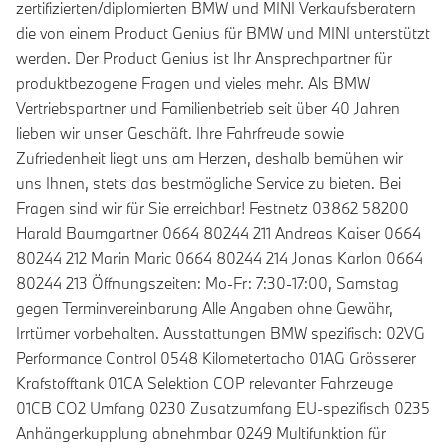
zertifizierten/diplomierten BMW und MINI Verkaufsberatern
die von einem Product Genius für BMW und MINI unterstützt
werden. Der Product Genius ist Ihr Ansprechpartner für
produktbezogene Fragen und vieles mehr. Als BMW
Vertriebspartner und Familienbetrieb seit über 40 Jahren
lieben wir unser Geschäft. Ihre Fahrfreude sowie
Zufriedenheit liegt uns am Herzen, deshalb bemühen wir
uns Ihnen, stets das bestmögliche Service zu bieten. Bei
Fragen sind wir für Sie erreichbar! Festnetz 03862 58200
Harald Baumgartner 0664 80244 211 Andreas Kaiser 0664
80244 212 Marin Maric 0664 80244 214 Jonas Karlon 0664
80244 213 Öffnungszeiten: Mo-Fr: 7:30-17:00, Samstag
gegen Terminvereinbarung Alle Angaben ohne Gewähr,
Irrtümer vorbehalten. Ausstattungen BMW spezifisch: 02VG
Performance Control 0548 Kilometertacho 01AG Grösserer
Krafstofftank 01CA Selektion COP relevanter Fahrzeuge
01CB CO2 Umfang 0230 Zusatzumfang EU-spezifisch 0235
Anhängerkupplung abnehmbar 0249 Multifunktion für