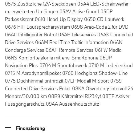
0575 Zusätzliche 12V-Steckdosen 05A4 LED-Scheinwerfer
m. erweiterten Umfängen 05AV Active Guard 05DP
Parkassistent 0610 Head-Up Display 0650 CD Laufwerk
0676 HiFi Lautsprechersystem 0698 Area-Code 2 für DVD
06AC Intelligenter Notruf 06AE Teleservices 06AK Connected
Drive Services 06AM Real-Time Traffic Information 06AN
Concierge Services 06AP Remote Services 06FW Media
06NS Komforttelefonie mit erw. Smartphone 06UP
Navigation Plus 0704 M Sportfahrwerk 0710 M Lederlenkrad
0715 M Aerodynamikpaket 0760 Hochglanz Shadow-Line
0775 Dachhimmel anthrazit 07LF Modell M Sport 07S9
Connected Drive Services Paket 08KA Ölwartungsintervall 24
Monate/30.000 km 08R9 Kältemittel R1234yf 08TF Aktiver
Fussgängerschutz 09AA Aussenhautschutz
Finanzierung