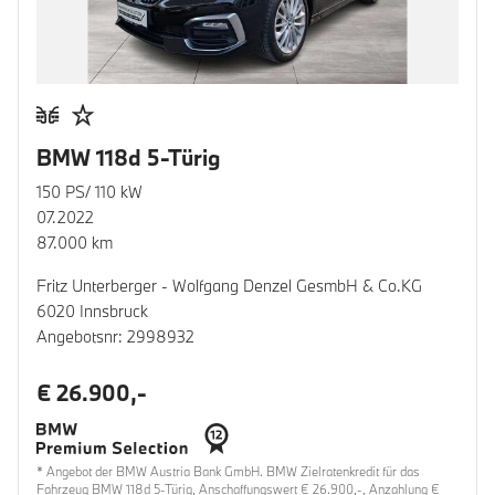
BMW 118d 5-Türig
150 PS/ 110 kW
07.2022
87.000 km
Fritz Unterberger - Wolfgang Denzel GesmbH & Co.KG
6020 Innsbruck
Angebotsnr: 2998932
€ 26.900,-
* Angebot der BMW Austria Bank GmbH. BMW Zielratenkredit für das
Fahrzeug BMW 118d 5-Türig, Anschaffungswert € 26.900,-, Anzahlung €