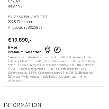
07.2021
95.000 km
Autohaus Pestuka GmbH
2225 Zistersdorf
Angebotsnr: 3025861
€ 19.890,-
* Angebot der BMW Austria Bank GmbH. BMW Zielratenkredit für das
Fahrzeug BMW X1 sDrive16d, Anschaffungswert € 19.890,-, Anzahlung €
5.967,-, Laufzeit 36 Monate, monatliche Kreditrate € 169,80, Zielrate €
9.945,-, Bearbeitungsgebühr € 181,00, eff. Jahreszinssatz 6,65%,
Sollzinssatz var. 5,99%, Gesamtkreditbetrag € 16.238,62. Beträge inkl.
NoVA und MwSt.. Angebot freibleibend. Änderungen und Irrtümer
vorbehalten.
INFORMATION