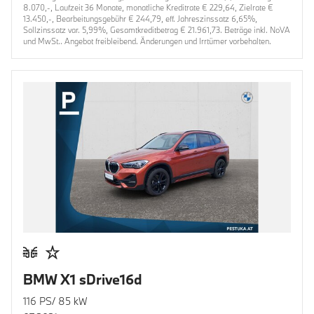
8.070,-, Laufzeit 36 Monate, monatliche Kreditrate € 229,64, Zielrate €
13.450,-, Bearbeitungsgebühr € 244,79, eff. Jahreszinssatz 6,65%,
Sollzinssatz var. 5,99%, Gesamtkreditbetrag € 21.961,73. Beträge inkl. NoVA
und MwSt.. Angebot freibleibend. Änderungen und Irrtümer vorbehalten.
BMW X1 sDrive16d
116 PS/ 85 kW