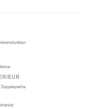
Anbremsfunktion
ifahrer
TERIEUR
l Doppelspeiche
ahrersitz