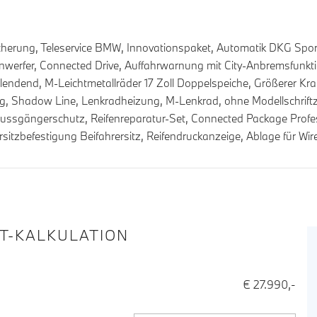
rung, Teleservice BMW, Innovationspaket, Automatik DKG Sport, 
nwerfer, Connected Drive, Auffahrwarnung mit City-Anbremsfunkt
endend, M-Leichtmetallräder 17 Zoll Doppelspeiche, Größerer Kra
g, Shadow Line, Lenkradheizung, M-Lenkrad, ohne Modellschrift
 Fussgängerschutz, Reifenreparatur-Set, Connected Package Profe
rsitzbefestigung Beifahrersitz, Reifendruckanzeige, Ablage für Wi
IT-KALKULATION
€ 27.990,-