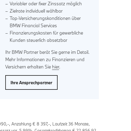
Variabler oder fixer Zinssatz möglich
Zielrate individuell wählbar
Top-Versicherungskonditionen über
BMW Financial Services
Finanzierungskosten für gewerbliche
Kunden steuerlich absetzbar
Ihr BMW Partner berät Sie gerne im Detail.
Mehr Informationen zu Finanzieren und
Versichern erhalten Sie
hier
.
Ihre Ansprechpartner
990,-, Anzahlung €
8 397
,-, Laufzeit
36
Monate,
nssatz var.
5,99
%, Gesamtkreditbetrag €
22 856,92
.