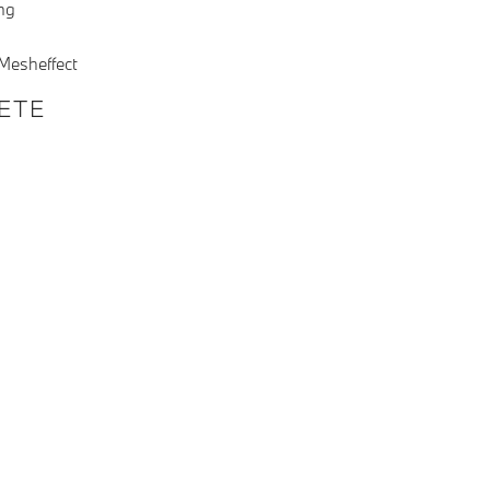
ng
 Mesheffect
KETE