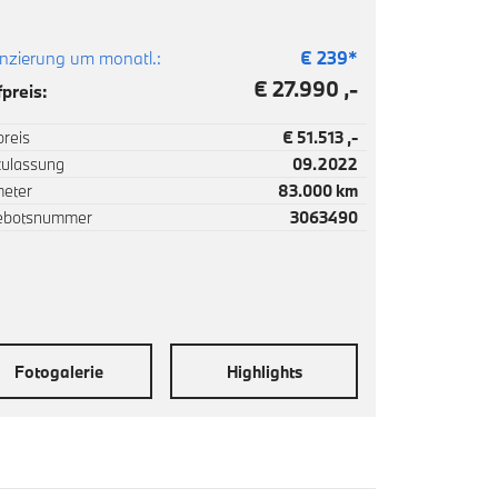
nzierung um monatl.:
€
239
*
€ 27.990 ,-
preis:
reis
€ 51.513 ,-
zulassung
09.2022
meter
83.000 km
ebotsnummer
3063490
Fotogalerie
Highlights