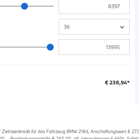
Anzahlung Eingabe
ng Schieberegler
Zielrate / Restbetrag Eingabe
 / Restbetrag Schieberegler
€
238,94
*
ielratenkredit für das Fahrzeug BMW 218d, Anschaffungswert € 27.
995
,-, Bearbeitungsgebühr €
260,00
, eff. Jahreszinssatz
6,66
%, Sollzi