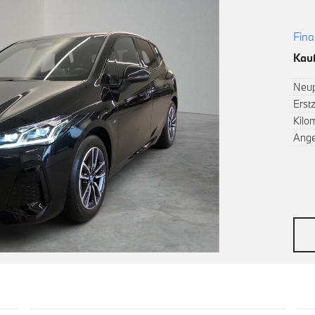
Fina
Kauf
Neup
Erst
Kilo
Ang