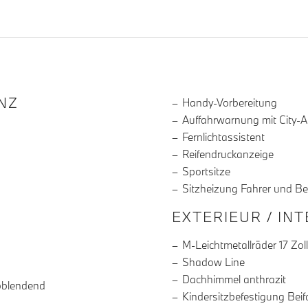
R DIE AUSSTATTUNG
NZ
Handy-Vorbereitung
Auffahrwarnung mit City-
Fernlichtassistent
Reifendruckanzeige
Sportsitze
Sitzheizung Fahrer und Be
EXTERIEUR / IN
M-Leichtmetallräder 17 Zol
Shadow Line
Dachhimmel anthrazit
bblendend
Kindersitzbefestigung Beif