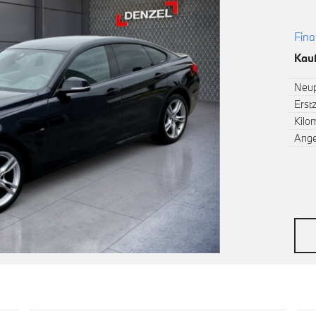
Fina
Kauf
Neup
Erst
Kilo
Ang