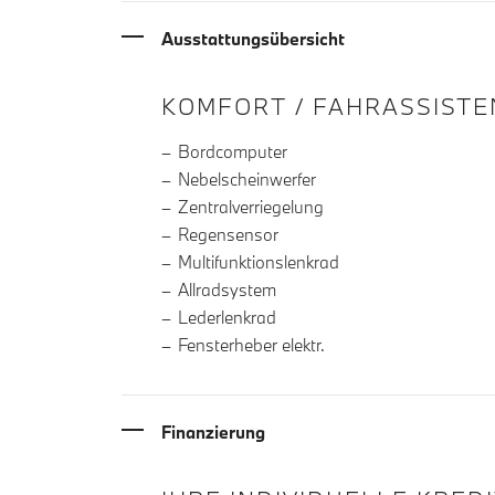
Ausstattungsübersicht
INFORMATIONEN ÜBE
KOMFORT / FAHRASSISTE
Bordcomputer
Nebelscheinwerfer
Zentralverriegelung
Regensensor
Multifunktionslenkrad
Allradsystem
Lederlenkrad
Fensterheber elektr.
Finanzierung