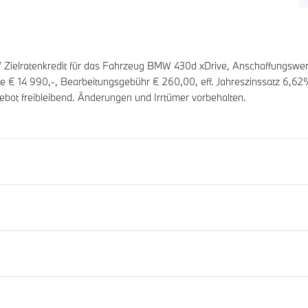
ielratenkredit für das Fahrzeug BMW 430d xDrive, Anschaffungswer
ate €
14 990
,-, Bearbeitungsgebühr €
260,00
, eff. Jahreszinssatz
6,62
%
ebot freibleibend. Änderungen und Irrtümer vorbehalten.