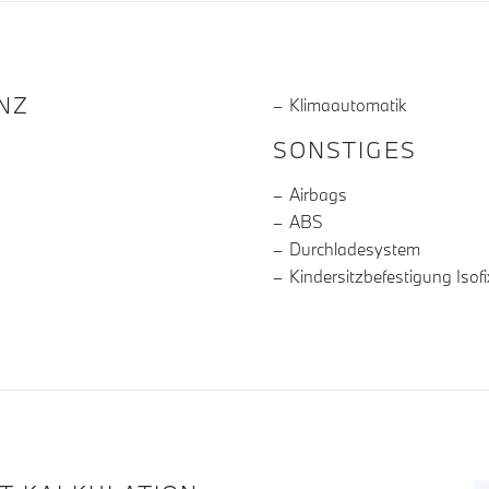
R DIE AUSSTATTUNG
NZ
Klimaautomatik
SONSTIGES
Airbags
ABS
Durchladesystem
Kindersitzbefestigung Isofi