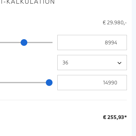
IT-KALKULATION
€ 29.980,-
Anzahlung Eingabe
ng Schieberegler
Zielrate / Restbetrag Eingabe
 / Restbetrag Schieberegler
€
255,93
*