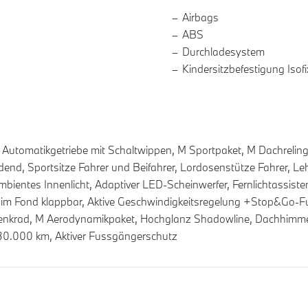
Airbags
ABS
Durchladesystem
Kindersitzbefestigung Isofi
tomatikgetriebe mit Schaltwippen, M Sportpaket, M Dachreling
nd, Sportsitze Fahrer und Beifahrer, Lordosenstütze Fahrer, Lehne
bientes Innenlicht, Adaptiver LED-Scheinwerfer, Fernlichtassistent
n im Fond klappbar, Aktive Geschwindigkeitsregelung +Stop&Go-Fu
lenkrad, M Aerodynamikpaket, Hochglanz Shadowline, Dachhimmel
30.000 km, Aktiver Fussgängerschutz