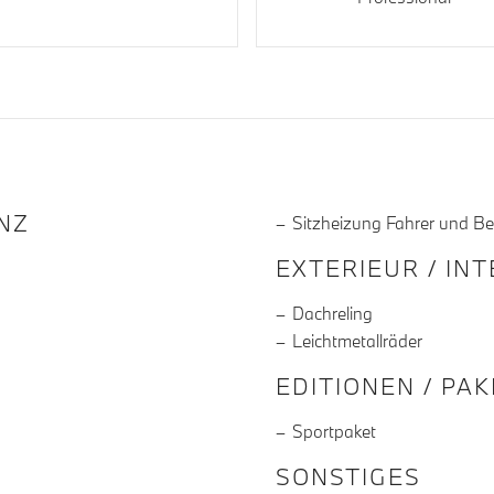
R DIE AUSSTATTUNG
NZ
Sitzheizung Fahrer und Be
EXTERIEUR / IN
Dachreling
Leichtmetallräder
EDITIONEN / PA
Sportpaket
SONSTIGES