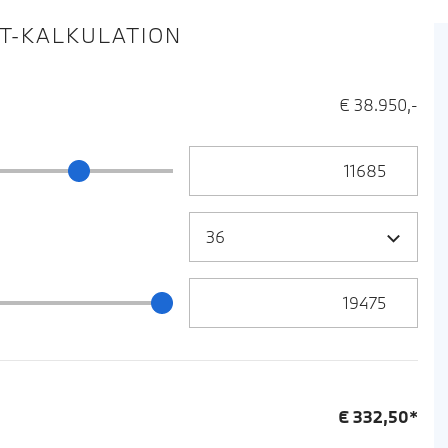
IT-KALKULATION
€ 38.950,-
Anzahlung Eingabe
ng Schieberegler
Zielrate / Restbetrag Eingabe
 / Restbetrag Schieberegler
€
332,50
*