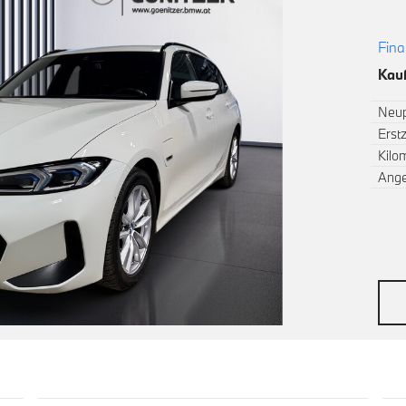
Fina
Kauf
Neup
Erst
Kilo
Ang