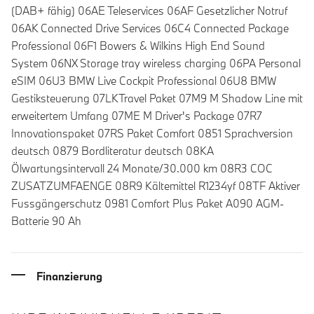
(DAB+ fähig) 06AE Teleservices 06AF Gesetzlicher Notruf
06AK Connected Drive Services 06C4 Connected Package
Professional 06F1 Bowers & Wilkins High End Sound
System 06NX Storage tray wireless charging 06PA Personal
eSIM 06U3 BMW Live Cockpit Professional 06U8 BMW
Gestiksteuerung 07LKTravel Paket 07M9 M Shadow Line mit
erweitertem Umfang 07ME M Driver's Package 07R7
Innovationspaket 07RS Paket Comfort 0851 Sprachversion
deutsch 0879 Bordliteratur deutsch 08KA
Ölwartungsintervall 24 Monate/30.000 km 08R3 COC
ZUSATZUMFAENGE 08R9 Kältemittel R1234yf 08TF Aktiver
Fussgängerschutz 0981 Comfort Plus Paket A090 AGM-
Batterie 90 Ah
Finanzierung