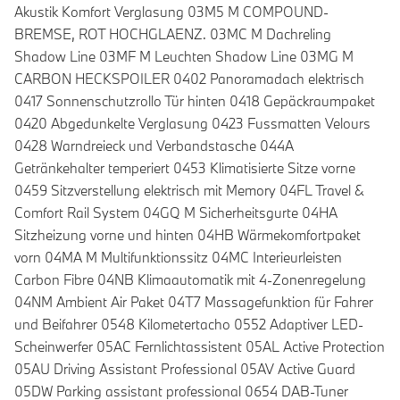
Akustik Komfort Verglasung 03M5 M COMPOUND-
BREMSE, ROT HOCHGLAENZ. 03MC M Dachreling
Shadow Line 03MF M Leuchten Shadow Line 03MG M
CARBON HECKSPOILER 0402 Panoramadach elektrisch
0417 Sonnenschutzrollo Tür hinten 0418 Gepäckraumpaket
0420 Abgedunkelte Verglasung 0423 Fussmatten Velours
0428 Warndreieck und Verbandstasche 044A
Getränkehalter temperiert 0453 Klimatisierte Sitze vorne
0459 Sitzverstellung elektrisch mit Memory 04FL Travel &
Comfort Rail System 04GQ M Sicherheitsgurte 04HA
Sitzheizung vorne und hinten 04HB Wärmekomfortpaket
vorn 04MA M Multifunktionssitz 04MC Interieurleisten
Carbon Fibre 04NB Klimaautomatik mit 4-Zonenregelung
04NM Ambient Air Paket 04T7 Massagefunktion für Fahrer
und Beifahrer 0548 Kilometertacho 0552 Adaptiver LED-
Scheinwerfer 05AC Fernlichtassistent 05AL Active Protection
05AU Driving Assistant Professional 05AV Active Guard
05DW Parking assistant professional 0654 DAB-Tuner