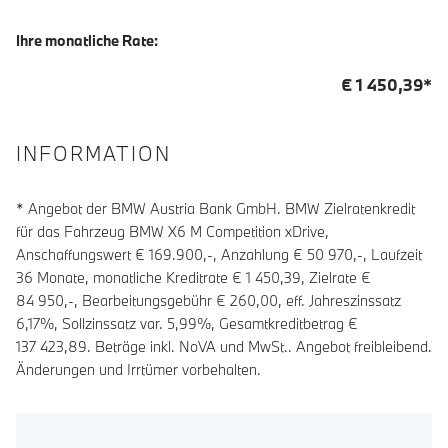
Ihre monatliche Rate:
€
1 450,39
*
INFORMATION
* Angebot der BMW Austria Bank GmbH. BMW Zielratenkredit
für das Fahrzeug BMW X6 M Competition xDrive,
Anschaffungswert € 169.900,-, Anzahlung €
50 970
,-, Laufzeit
36
Monate, monatliche Kreditrate €
1 450,39
, Zielrate €
84 950
,-, Bearbeitungsgebühr €
260,00
, eff. Jahreszinssatz
6,17
%, Sollzinssatz var.
5,99
%, Gesamtkreditbetrag €
137 423,89
. Beträge inkl. NoVA und MwSt.. Angebot freibleibend.
Änderungen und Irrtümer vorbehalten.