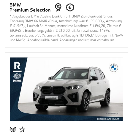
* Angebot der BMW Austria Bank GmbH. BMW Zielratenkredit für das
Fahrzeug BMW X6 M60i xDrive, Anschaffungswert € 139.890,-, Anzahlung
€ 41.967,-, Laufzeit 36 Monate, monatliche Kreditrate € 1.194,20, Zielrate €
69.945,-, Bearbeitungsgebühr € 260,00, eff. Jahreszinssatz 6,19%,
Sollzinssatz var. 5,99%, Gesamtkreditbetrag € 113.196,17. Beträge inkl. NoVA
und MwSt.. Angebot freibleibend. Änderungen und Irrtümer vorbehalten.