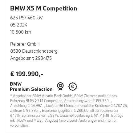
BMW X5 M Competition
625 PS/ 460 kW
05.2024
10.500 km
Reiterer GmbH
8530 Deutschlandsberg
Angebotsnr: 2934175
€ 199.990,-
* Angebot der BMW Austria Bank GmbH. BMW Zielratenkredit für das
Fahrzeug BMW X5 M Competition, Anschaffungswert € 199.990,-,
Anzahlung € 59.997,-, Laufzeit 36 Monate, monatliche Kreditrate € 1.707,26,
Zielrate € 99.995,-, Bearbeitungsgebühr € 260,00, eff. Jahreszinssatz
6,15%, Sollzinssatz var. 5,99%, Gesamtkreditbetrag € 161.716,18. Beträge
inkl. NoVA und MwSt.. Angebot freibleibend. Änderungen und Irrtümer
vorbehalten.