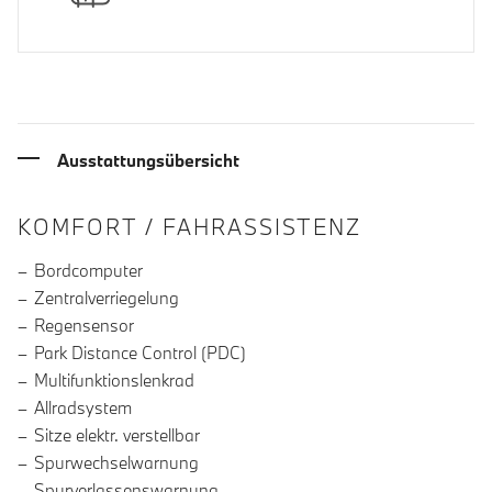
Ausstattungsübersicht
INFORMATIONEN ÜBER DIE AUSSTA
KOMFORT / FAHRASSISTENZ
Bordcomputer
Zentralverriegelung
Regensensor
Park Distance Control (PDC)
Multifunktionslenkrad
Allradsystem
Sitze elektr. verstellbar
Spurwechselwarnung
Spurverlassenswarnung