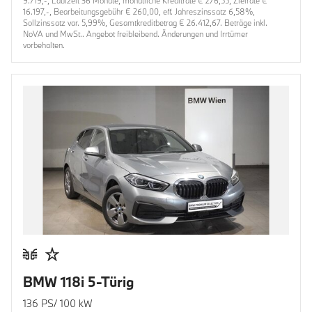
9.719,-, Laufzeit 36 Monate, monatliche Kreditrate € 276,55, Zielrate €
16.197,-, Bearbeitungsgebühr € 260,00, eff. Jahreszinssatz 6,58%,
Sollzinssatz var. 5,99%, Gesamtkreditbetrag € 26.412,67. Beträge inkl.
NoVA und MwSt.. Angebot freibleibend. Änderungen und Irrtümer
vorbehalten.
BMW 118i 5-Türig
136 PS/ 100 kW