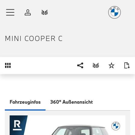
Freude
am Fahren
Zum Hauptinhalt springen
Anmelden
Fahrzeugvergleich
MINI COOPER C
Übersicht
Fahrzeuginfos
360° Außenansicht