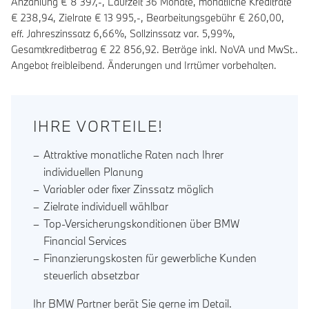
Anzahlung €
8 397
,-, Laufzeit
36
Monate, monatliche Kreditrate
€
238,94
, Zielrate €
13 995
,-, Bearbeitungsgebühr €
260,00
,
eff. Jahreszinssatz
6,66
%, Sollzinssatz var.
5,99
%,
Gesamtkreditbetrag €
22 856,92
. Beträge inkl. NoVA und MwSt..
Angebot freibleibend. Änderungen und Irrtümer vorbehalten.
IHRE VORTEILE!
Attraktive monatliche Raten nach Ihrer
individuellen Planung
Variabler oder fixer Zinssatz möglich
Zielrate individuell wählbar
Top-Versicherungskonditionen über BMW
Financial Services
Finanzierungskosten für gewerbliche Kunden
steuerlich absetzbar
Ihr BMW Partner berät Sie gerne im Detail.