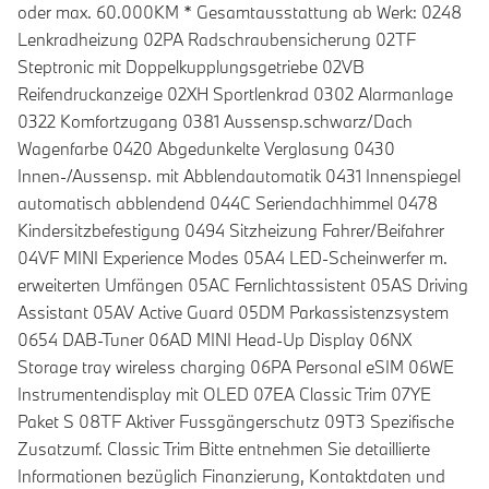
oder max. 60.000KM * Gesamtausstattung ab Werk: 0248
Lenkradheizung 02PA Radschraubensicherung 02TF
Steptronic mit Doppelkupplungsgetriebe 02VB
Reifendruckanzeige 02XH Sportlenkrad 0302 Alarmanlage
0322 Komfortzugang 0381 Aussensp.schwarz/Dach
Wagenfarbe 0420 Abgedunkelte Verglasung 0430
Innen-/Aussensp. mit Abblendautomatik 0431 Innenspiegel
automatisch abblendend 044C Seriendachhimmel 0478
Kindersitzbefestigung 0494 Sitzheizung Fahrer/Beifahrer
04VF MINI Experience Modes 05A4 LED-Scheinwerfer m.
erweiterten Umfängen 05AC Fernlichtassistent 05AS Driving
Assistant 05AV Active Guard 05DM Parkassistenzsystem
0654 DAB-Tuner 06AD MINI Head-Up Display 06NX
Storage tray wireless charging 06PA Personal eSIM 06WE
Instrumentendisplay mit OLED 07EA Classic Trim 07YE
Paket S 08TF Aktiver Fussgängerschutz 09T3 Spezifische
Zusatzumf. Classic Trim Bitte entnehmen Sie detaillierte
Informationen bezüglich Finanzierung, Kontaktdaten und