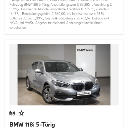
Fahrzeug BMW 118i 5-Türig, Anschaffungswert € 32.395,-, Anzahlung €
9.719,-, Laufzeit 36 Monate, monatliche Kreditrate € 276,55, Zielrate €
16.197,-, Bearbeitungsgebühr € 260,00, eff. Jahreszinssatz 6,58%,
Sollzinssatz var. 5,99%, Gesamtkreditbetrag € 26.412,67. Beträge inkl.
NoVA und MwSt.. Angebot freibleibend. Änderungen und Irrtümer
vorbehalten.
BMW 118i 5-Türig