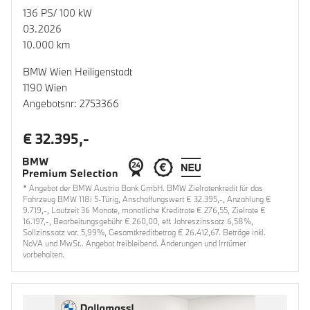
136 PS/ 100 kW
03.2026
10.000 km
BMW Wien Heiligenstadt
1190 Wien
Angebotsnr: 2753366
€ 32.395,-
* Angebot der BMW Austria Bank GmbH. BMW Zielratenkredit für das
Fahrzeug BMW 118i 5-Türig, Anschaffungswert € 32.395,-, Anzahlung €
9.719,-, Laufzeit 36 Monate, monatliche Kreditrate € 276,55, Zielrate €
16.197,-, Bearbeitungsgebühr € 260,00, eff. Jahreszinssatz 6,58%,
Sollzinssatz var. 5,99%, Gesamtkreditbetrag € 26.412,67. Beträge inkl.
NoVA und MwSt.. Angebot freibleibend. Änderungen und Irrtümer
vorbehalten.