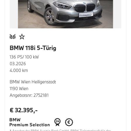
BMW 118i 5-Türig
136 PS/ 100 kW
03.2026
4.000 km
BMW Wien Heiligenstadt
1190 Wien
Angebotsnr: 2752181
€ 32.395,-
* Angebot der BMW Austria Bank GmbH. BMW Zielratenkredit für das