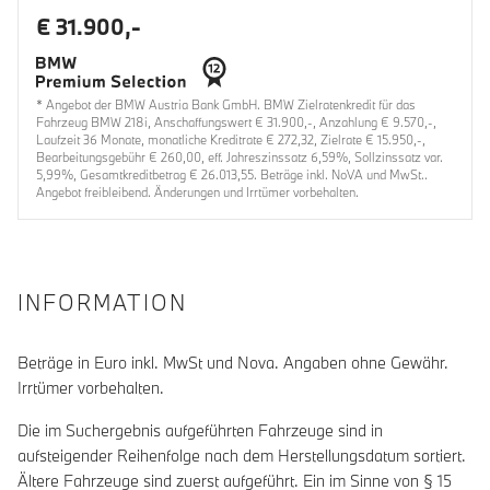
€ 31.900,-
* Angebot der BMW Austria Bank GmbH. BMW Zielratenkredit für das
Fahrzeug BMW 218i, Anschaffungswert € 31.900,-, Anzahlung € 9.570,-,
Laufzeit 36 Monate, monatliche Kreditrate € 272,32, Zielrate € 15.950,-,
Bearbeitungsgebühr € 260,00, eff. Jahreszinssatz 6,59%, Sollzinssatz var.
5,99%, Gesamtkreditbetrag € 26.013,55. Beträge inkl. NoVA und MwSt..
Angebot freibleibend. Änderungen und Irrtümer vorbehalten.
INFORMATION
Beträge in Euro inkl. MwSt und Nova. Angaben ohne Gewähr.
Irrtümer vorbehalten.
Die im Suchergebnis aufgeführten Fahrzeuge sind in
aufsteigender Reihenfolge nach dem Herstellungsdatum sortiert.
Ältere Fahrzeuge sind zuerst aufgeführt. Ein im Sinne von § 15