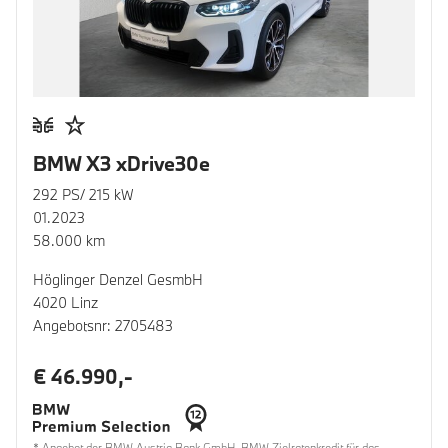
BMW X3 xDrive30e
292 PS/ 215 kW
01.2023
58.000 km
Höglinger Denzel GesmbH
4020 Linz
Angebotsnr: 2705483
€ 46.990,-
* Angebot der BMW Austria Bank GmbH. BMW Zielratenkredit für das