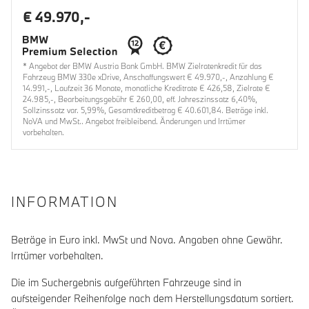
€ 49.970,-
* Angebot der BMW Austria Bank GmbH. BMW Zielratenkredit für das
Fahrzeug BMW 330e xDrive, Anschaffungswert € 49.970,-, Anzahlung €
14.991,-, Laufzeit 36 Monate, monatliche Kreditrate € 426,58, Zielrate €
24.985,-, Bearbeitungsgebühr € 260,00, eff. Jahreszinssatz 6,40%,
Sollzinssatz var. 5,99%, Gesamtkreditbetrag € 40.601,84. Beträge inkl.
NoVA und MwSt.. Angebot freibleibend. Änderungen und Irrtümer
vorbehalten.
INFORMATION
Beträge in Euro inkl. MwSt und Nova. Angaben ohne Gewähr.
Irrtümer vorbehalten.
Die im Suchergebnis aufgeführten Fahrzeuge sind in
aufsteigender Reihenfolge nach dem Herstellungsdatum sortiert.