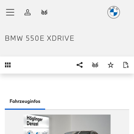
Freude
am Fahren
Zum Hauptinhalt springen
Anmelden
Fahrzeugvergleich
BMW 550E XDRIVE
Übersicht
Fahrzeuginfos