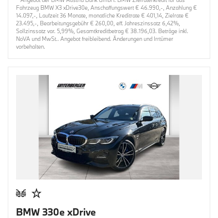
Fahrzeug BMW X3 xDrive30e, Anschaffungswert € 46.990,-, Anzahlung €
14.097,-, Laufzeit 36 Monate, monatliche Kreditrate € 401,14, Zielrate €
23.495,-, Bearbeitungsgebühr € 260,00, eff. Jahreszinssatz 6,42%,
Sollzinssatz var. 5,99%, Gesamtkreditbetrag € 38.196,03. Beträge inkl.
NoVA und MwSt.. Angebot freibleibend. Änderungen und Irrtümer
vorbehalten.
BMW 330e xDrive