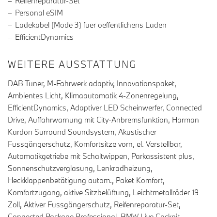
Reifenreparatur-Set
Personal eSIM
Ladekabel (Mode 3) fuer oeffentlichens Laden
EfficientDynamics
WEITERE AUSSTATTUNG
DAB Tuner, M-Fahrwerk adaptiv, Innovationspaket,
Ambientes Licht, Klimaautomatik 4-Zonenregelung,
EfficientDynamics, Adaptiver LED Scheinwerfer, Connected
Drive, Auffahrwarnung mit City-Anbremsfunktion, Harman
Kardon Surround Soundsystem, Akustischer
Fussgängerschutz, Komfortsitze vorn, el. Verstellbar,
Automatikgetriebe mit Schaltwippen, Parkassistent plus,
Sonnenschutzverglasung, Lenkradheizung,
Heckklappenbetätigung autom., Paket Komfort,
Komfortzugang, aktive Sitzbelüftung, Leichtmetallräder 19
Zoll, Aktiver Fussgängerschutz, Reifenreparatur-Set,
Connected Package Professional, BMW Live Cockpit