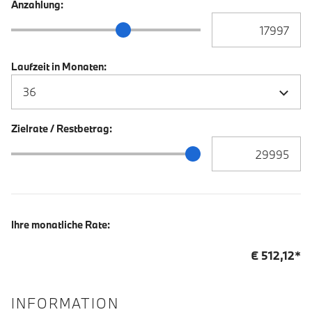
Anzahlung:
Anzahlung Eingabe
Anzahlung Schieberegler
Laufzeit in Monaten:
Zielrate / Restbetrag:
Zielrate / Restbetra
Zielrate / Restbetrag Schieberegler
Ihre monatliche Rate:
€
512,12
*
INFORMATION