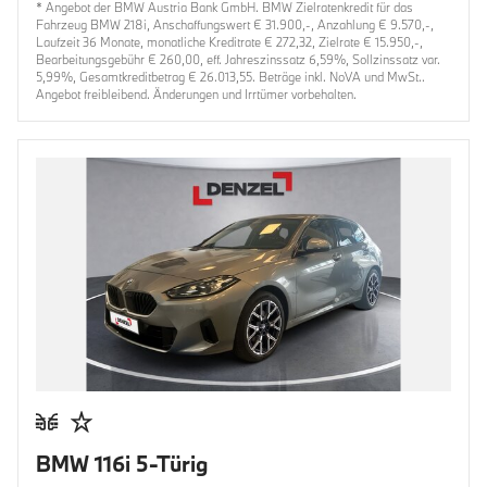
* Angebot der BMW Austria Bank GmbH. BMW Zielratenkredit für das
Fahrzeug BMW 218i, Anschaffungswert € 31.900,-, Anzahlung € 9.570,-,
Laufzeit 36 Monate, monatliche Kreditrate € 272,32, Zielrate € 15.950,-,
Bearbeitungsgebühr € 260,00, eff. Jahreszinssatz 6,59%, Sollzinssatz var.
5,99%, Gesamtkreditbetrag € 26.013,55. Beträge inkl. NoVA und MwSt..
Angebot freibleibend. Änderungen und Irrtümer vorbehalten.
BMW 116i 5-Türig