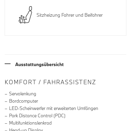
Sitzheizung Fahrer und Beifahrer
Ausstattungsübersicht
INFORMATIONEN ÜBER DIE AUSSTA
KOMFORT / FAHRASSISTENZ
Servolenkung
Bordcomputer
LED-Scheinwerfer mit erweiterten Umfängen
Park Distance Control (PDC)
Multifunktionslenkrad
Head-up Display