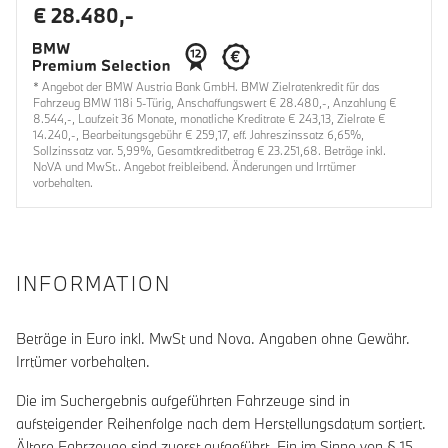
€ 28.480,-
* Angebot der BMW Austria Bank GmbH. BMW Zielratenkredit für das
Fahrzeug BMW 118i 5-Türig, Anschaffungswert € 28.480,-, Anzahlung €
8.544,-, Laufzeit 36 Monate, monatliche Kreditrate € 243,13, Zielrate €
14.240,-, Bearbeitungsgebühr € 259,17, eff. Jahreszinssatz 6,65%,
Sollzinssatz var. 5,99%, Gesamtkreditbetrag € 23.251,68. Beträge inkl.
NoVA und MwSt.. Angebot freibleibend. Änderungen und Irrtümer
vorbehalten.
INFORMATION
Beträge in Euro inkl. MwSt und Nova. Angaben ohne Gewähr.
Irrtümer vorbehalten.
Die im Suchergebnis aufgeführten Fahrzeuge sind in
aufsteigender Reihenfolge nach dem Herstellungsdatum sortiert.
Ältere Fahrzeuge sind zuerst aufgeführt. Ein im Sinne von § 15