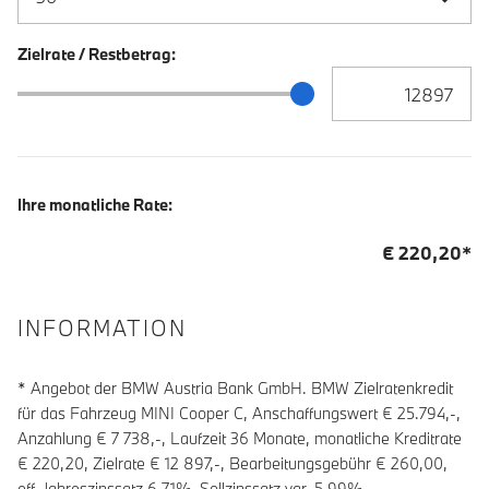
Zielrate / Restbetrag:
Zielrate / Restbetra
Zielrate / Restbetrag Schieberegler
Ihre monatliche Rate:
€
220,20
*
INFORMATION
* Angebot der BMW Austria Bank GmbH. BMW Zielratenkredit
für das Fahrzeug MINI Cooper C, Anschaffungswert € 25.794,-,
Anzahlung €
7 738
,-, Laufzeit
36
Monate, monatliche Kreditrate
€
220,20
, Zielrate €
12 897
,-, Bearbeitungsgebühr €
260,00
,
eff. Jahreszinssatz
6,71
%, Sollzinssatz var.
5,99
%,