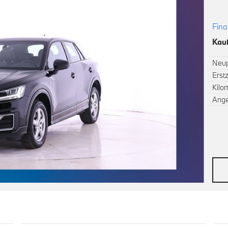
Fina
Kauf
Neup
Erst
Kilo
Ang