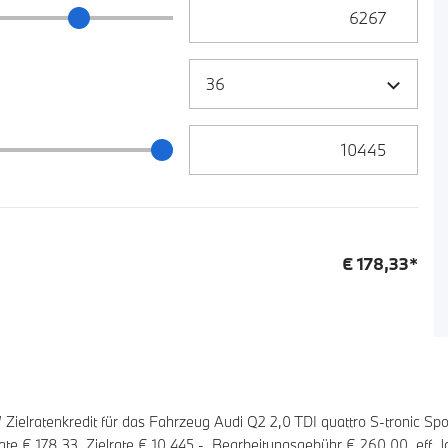
Anzahlung Eingabe
ng Schieberegler
Zielrate / Restbetrag Eingabe
 / Restbetrag Schieberegler
€
178,33
*
lratenkredit für das Fahrzeug Audi Q2 2,0 TDI quattro S-tronic Spo
rate €
178,33
, Zielrate €
10 445
,-, Bearbeitungsgebühr €
260,00
, eff.