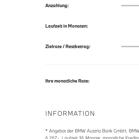
Anzahlu
Anzahlung:
Laufzeit in Monaten:
Zielrate
Zielrate / Restbetrag:
Ihre monatliche Rate:
INFORMATION
* Angebot der BMW Austria Bank GmbH. BMW Zie
6 267
,-, Laufzeit
36
Monate, monatliche Kredit