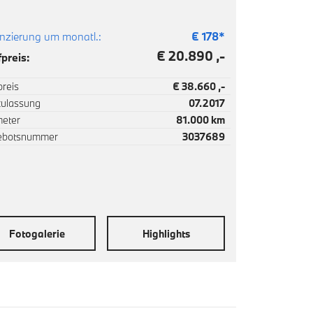
nzierung um monatl.:
€
178
*
€ 20.890 ,-
preis:
reis
€ 38.660 ,-
zulassung
07.2017
meter
81.000 km
ebotsnummer
3037689
Fotogalerie
Highlights