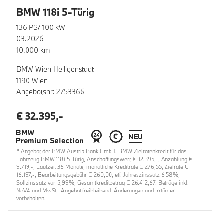
BMW 118i 5-Türig
136 PS/ 100 kW
03.2026
10.000 km
BMW Wien Heiligenstadt
1190 Wien
Angebotsnr: 2753366
€ 32.395,-
* Angebot der BMW Austria Bank GmbH. BMW Zielratenkredit für das
Fahrzeug BMW 118i 5-Türig, Anschaffungswert € 32.395,-, Anzahlung €
9.719,-, Laufzeit 36 Monate, monatliche Kreditrate € 276,55, Zielrate €
16.197,-, Bearbeitungsgebühr € 260,00, eff. Jahreszinssatz 6,58%,
Sollzinssatz var. 5,99%, Gesamtkreditbetrag € 26.412,67. Beträge inkl.
NoVA und MwSt.. Angebot freibleibend. Änderungen und Irrtümer
vorbehalten.