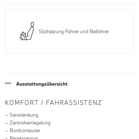
Sitzheizung Fahrer und Beifahrer
Ausstattungsübersicht
INFORMATIONEN ÜBER DIE AUSSTA
KOMFORT / FAHRASSISTENZ
Servolenkung
Zentralverriegelung
Bordcomputer
Regensensor