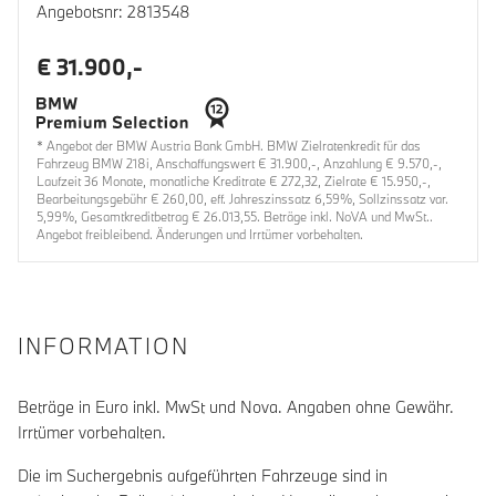
Angebotsnr: 2813548
€ 31.900,-
* Angebot der BMW Austria Bank GmbH. BMW Zielratenkredit für das
Fahrzeug BMW 218i, Anschaffungswert € 31.900,-, Anzahlung € 9.570,-,
Laufzeit 36 Monate, monatliche Kreditrate € 272,32, Zielrate € 15.950,-,
Bearbeitungsgebühr € 260,00, eff. Jahreszinssatz 6,59%, Sollzinssatz var.
5,99%, Gesamtkreditbetrag € 26.013,55. Beträge inkl. NoVA und MwSt..
Angebot freibleibend. Änderungen und Irrtümer vorbehalten.
INFORMATION
Beträge in Euro inkl. MwSt und Nova. Angaben ohne Gewähr.
Irrtümer vorbehalten.
Die im Suchergebnis aufgeführten Fahrzeuge sind in