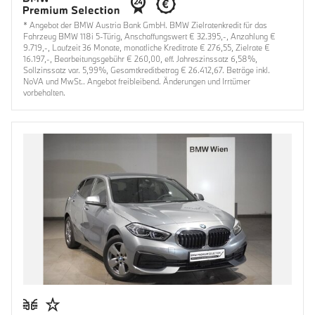
* Angebot der BMW Austria Bank GmbH. BMW Zielratenkredit für das
Fahrzeug BMW 118i 5-Türig, Anschaffungswert € 32.395,-, Anzahlung €
9.719,-, Laufzeit 36 Monate, monatliche Kreditrate € 276,55, Zielrate €
16.197,-, Bearbeitungsgebühr € 260,00, eff. Jahreszinssatz 6,58%,
Sollzinssatz var. 5,99%, Gesamtkreditbetrag € 26.412,67. Beträge inkl.
NoVA und MwSt.. Angebot freibleibend. Änderungen und Irrtümer
vorbehalten.