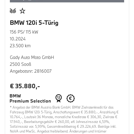
BMW 120i 5-Türig
156 PS/ 115 kW
10.2024
23.500 km
Gady Auto Moto GmbH
2500 Sooß
Angebotsnr: 2816007
€ 35.880,-
* Angebot der BMW Austria Bank GmbH. BMW Zielratenkredit für das
Fahrzeug BMW 120i 5-Türig, Anschaffungswert € 35.880,-, Anzahlung €
10.764,-, Laufzeit 36 Monate, monatliche Kreditrate € 306,30, Zielrate €
17.940,-, Bearbeitungsgebühr € 260,00, eff. Jahreszinssatz 6,53%,
Sollzinssatz var. 5,99%, Gesamtkreditbetrag € 29.226,69. Beträge inkl.
NoVA und MwSt.. Angebot freibleibend. Änderungen und Irrtümer