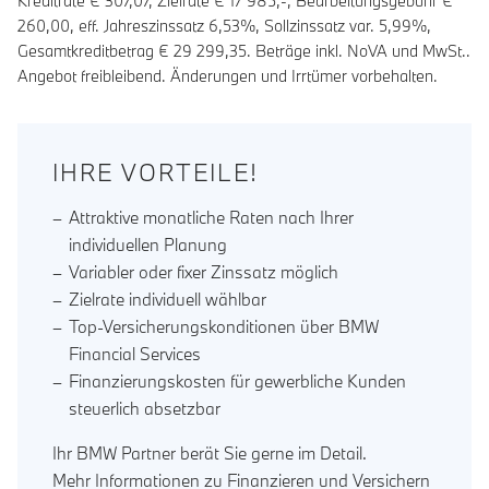
Kreditrate €
307,07
, Zielrate €
17 985
,-, Bearbeitungsgebühr €
260,00
, eff. Jahreszinssatz
6,53
%, Sollzinssatz var.
5,99
%,
Gesamtkreditbetrag €
29 299,35
. Beträge inkl. NoVA und MwSt..
Angebot freibleibend. Änderungen und Irrtümer vorbehalten.
IHRE VORTEILE!
Attraktive monatliche Raten nach Ihrer
individuellen Planung
Variabler oder fixer Zinssatz möglich
Zielrate individuell wählbar
Top-Versicherungskonditionen über BMW
Financial Services
Finanzierungskosten für gewerbliche Kunden
steuerlich absetzbar
Ihr BMW Partner berät Sie gerne im Detail.
Mehr Informationen zu Finanzieren und Versichern