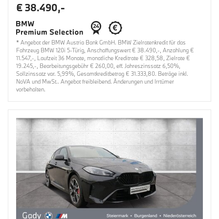
€ 38.490,-
* Angebot der BMW Austria Bank GmbH. BMW Zielratenkredit für das
Fahrzeug BMW 120i 5-Türig, Anschaffungswert € 38.490,-, Anzahlung €
11.547,-, Laufzeit 36 Monate, monatliche Kreditrate € 328,58, Zielrate €
19.245,-, Bearbeitungsgebühr € 260,00, eff. Jahreszinssatz 6,50%,
Sollzinssatz var. 5,99%, Gesamtkreditbetrag € 31.333,80. Beträge inkl.
NoVA und MwSt.. Angebot freibleibend. Änderungen und Irrtümer
vorbehalten.