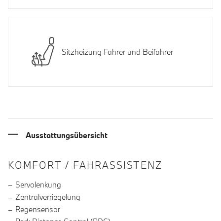
Sitzheizung Fahrer und Beifahrer
Ausstattungsübersicht
INFORMATIONEN ÜBER DIE AUSSTA
KOMFORT / FAHRASSISTENZ
Servolenkung
Zentralverriegelung
Regensensor