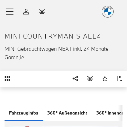
Freude
am Fahren
Zum Hauptinhalt springen
Anmelden
Fahrzeugvergleich
MINI COUNTRYMAN S ALL4
MINI Gebrauchtwagen NEXT inkl. 24 Monate
Garantie
Übersicht
Fahrzeuginfos
360° Außenansicht
360° Innenans