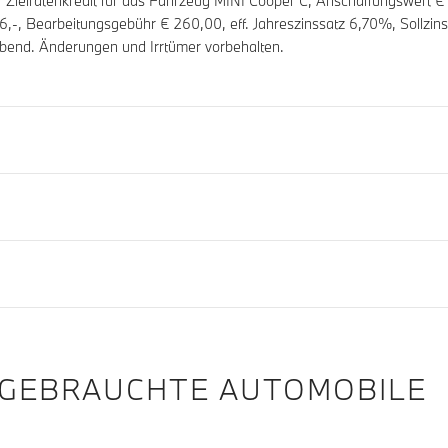
elratenkredit für das Fahrzeug MINI Cooper C, Anschaffungswert €
46
,-, Bearbeitungsgebühr €
260,00
, eff. Jahreszinssatz
6,70
%, Sollzins
ibend. Änderungen und Irrtümer vorbehalten.
 GEBRAUCHTE AUTOMOBILE