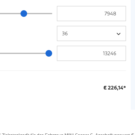
Anzahlung Eingabe
ng Schieberegler
Zielrate / Restbetrag Eingabe
 / Restbetrag Schieberegler
€
226,14
*