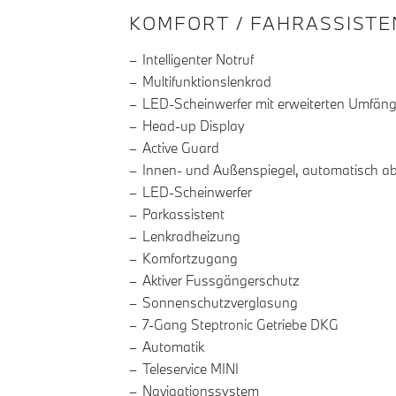
INFORMATIONEN ÜBE
KOMFORT / FAHRASSISTE
Intelligenter Notruf
Multifunktionslenkrad
LED-Scheinwerfer mit erweiterten Umfän
Head-up Display
Active Guard
Innen- und Außenspiegel, automatisch a
LED-Scheinwerfer
Parkassistent
Lenkradheizung
Komfortzugang
Aktiver Fussgängerschutz
Sonnenschutzverglasung
7-Gang Steptronic Getriebe DKG
Automatik
Teleservice MINI
Navigationssystem