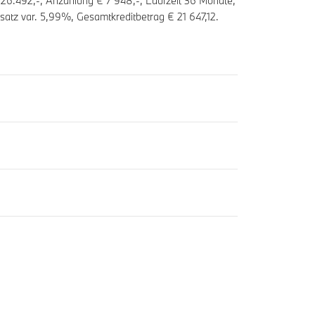
 26.492,-, Anzahlung €
7 948
,-, Laufzeit
36
Monate,
satz var.
5,99
%, Gesamtkreditbetrag €
21 647,12
.