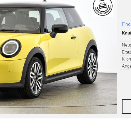
Fina
Kauf
Neup
Erst
Kilo
Ang