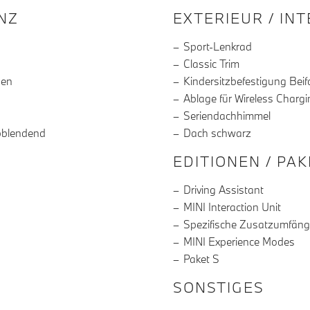
R DIE AUSSTATTUNG
NZ
EXTERIEUR / IN
Sport-Lenkrad
Classic Trim
gen
Kindersitzbefestigung Beif
Ablage für Wireless Chargi
Seriendachhimmel
bblendend
Dach schwarz
EDITIONEN / PA
Driving Assistant
MINI Interaction Unit
Spezifische Zusatzumfänge
MINI Experience Modes
Paket S
SONSTIGES