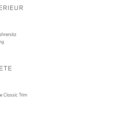
TERIEUR
ahrersitz
ng
KETE
 Classic Trim