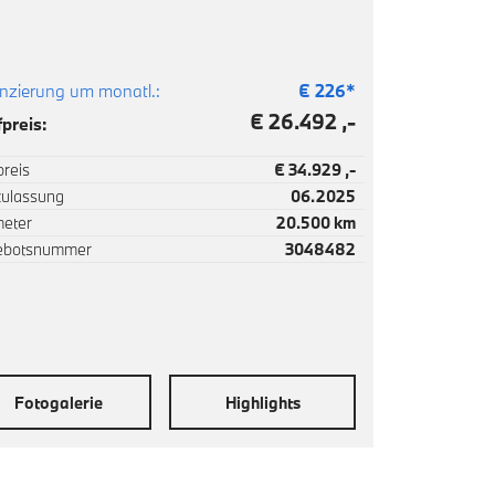
nzierung um monatl.:
€
226
*
€ 26.492 ,-
preis:
reis
€ 34.929 ,-
zulassung
06.2025
meter
20.500 km
ebotsnummer
3048482
Fotogalerie
Highlights