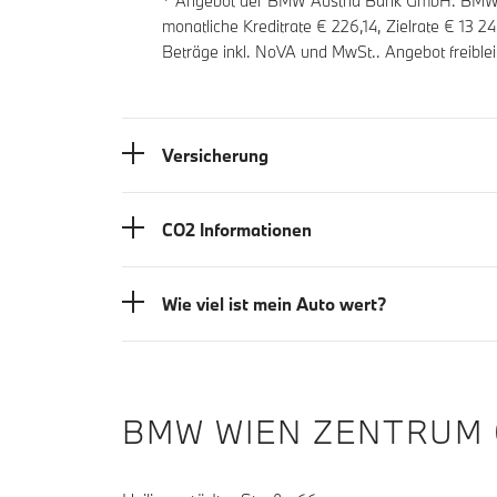
* Angebot der BMW Austria Bank GmbH. BMW Zi
monatliche Kreditrate €
226,14
, Zielrate €
13 2
Beträge inkl. NoVA und MwSt.. Angebot freible
Versicherung
CO2 Informationen
Wie viel ist mein Auto wert?
BMW WIEN ZENTRUM