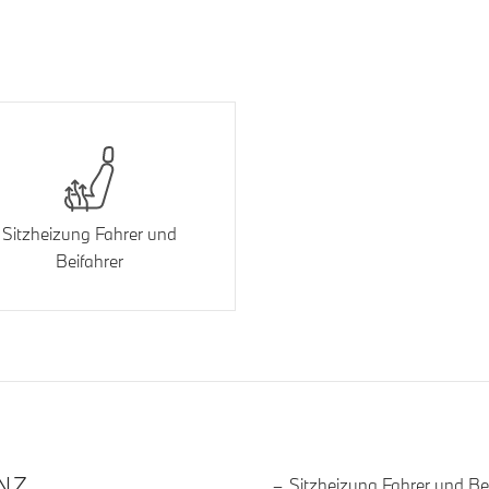
Sitzheizung Fahrer und
Beifahrer
R DIE AUSSTATTUNG
NZ
Sitzheizung Fahrer und Be