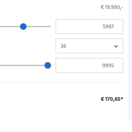
€ 19.990,-
Anzahlung Eingabe
ng Schieberegler
Zielrate / Restbetrag Eingabe
 / Restbetrag Schieberegler
€
170,65
*