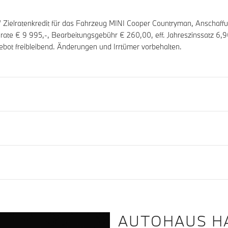
elratenkredit für das Fahrzeug MINI Cooper Countryman, Anschaff
elrate €
9 995
,-, Bearbeitungsgebühr €
260,00
, eff. Jahreszinssatz
6,9
ebot freibleibend. Änderungen und Irrtümer vorbehalten.
AUTOHAUS H