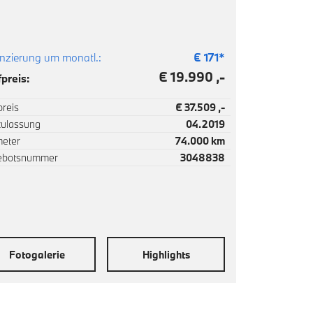
nzierung um monatl.:
€
171
*
€ 19.990 ,-
preis:
reis
€ 37.509 ,-
zulassung
04.2019
meter
74.000 km
ebotsnummer
3048838
Fotogalerie
Highlights