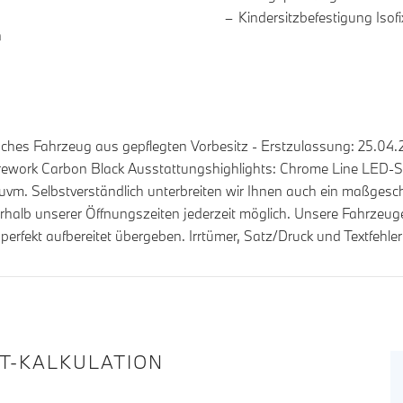
Kindersitzbefestigung Isofi
n
hes Fahrzeug aus gepflegten Vorbesitz - Erstzulassung: 25.04.2
Firework Carbon Black Ausstattungshighlights: Chrome Line LED-
vm. Selbstverständlich unterbreiten wir Ihnen auch ein maßgesc
erhalb unserer Öffnungszeiten jederzeit möglich. Unsere Fahrzeug
rfekt aufbereitet übergeben. Irrtümer, Satz/Druck und Textfehle
IT-KALKULATION