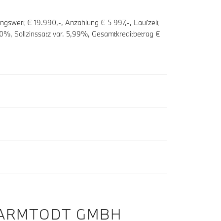
ungswert € 19.990,-, Anzahlung €
5 997
,-, Laufzeit
0
%, Sollzinssatz var.
5,99
%, Gesamtkreditbetrag €
ARMTODT GMBH