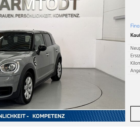
Fina
Kauf
Neup
Erst
Kilo
Ang