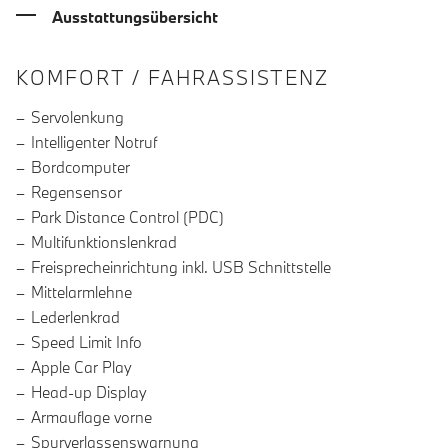
Ausstattungsübersicht
INFORMATIONEN ÜBER DIE AUSSTA
KOMFORT / FAHRASSISTENZ
Servolenkung
Intelligenter Notruf
Bordcomputer
Regensensor
Park Distance Control (PDC)
Multifunktionslenkrad
Freisprecheinrichtung inkl. USB Schnittstelle
Mittelarmlehne
Lederlenkrad
Speed Limit Info
Apple Car Play
Head-up Display
Armauflage vorne
Spurverlassenswarnung