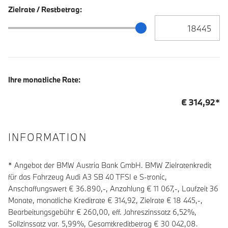
Zielrate / Restbetrag:
Zielrate / Restbetra
Zielrate / Restbetrag Schieberegler
Ihre monatliche Rate:
€
314,92
*
INFORMATION
* Angebot der BMW Austria Bank GmbH. BMW Zielratenkredit
für das Fahrzeug Audi A3 SB 40 TFSI e S-tronic,
Anschaffungswert € 36.890,-, Anzahlung €
11 067
,-, Laufzeit
36
Monate, monatliche Kreditrate €
314,92
, Zielrate €
18 445
,-,
Bearbeitungsgebühr €
260,00
, eff. Jahreszinssatz
6,52
%,
Sollzinssatz var.
5,99
%, Gesamtkreditbetrag €
30 042,08
.