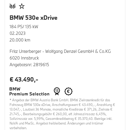
BMW 530e xDrive
184 PS/ 135 kW
02.2023
20.000 km
Fritz Unterberger - Wolfgang Denzel GesmbH & Co.KG
6020 Innsbruck
Angebotsnr: 2819615
€ 43.490,-
* Angebot der BMW Austria Bank GmbH. BMW Zielratenkredit für das
Fahrzeug BMW 530e xDrive, Anschaffungswert € 43.490,-, Anzahlung €
13.047,-, Laufzeit 36 Monate, monatliche Kreditrate € 371,26, Zielrate €
21.745,-, Bearbeitungsgebühr € 260,00, eff. Jahreszinssatz 6,45%,
Sollzinssatz var. 5,99%, Gesamtkreditbetrag € 35.370,40. Beträge inkl.
NoVA und MwSt.. Angebot freibleibend. Änderungen und Irrtümer
vorbehalten.