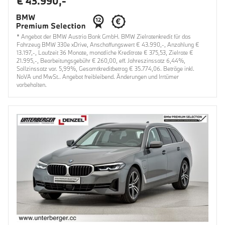
€ 43.990,-
* Angebot der BMW Austria Bank GmbH. BMW Zielratenkredit für das
Fahrzeug BMW 330e xDrive, Anschaffungswert € 43.990,-, Anzahlung €
13.197,-, Laufzeit 36 Monate, monatliche Kreditrate € 375,53, Zielrate €
21.995,-, Bearbeitungsgebühr € 260,00, eff. Jahreszinssatz 6,44%,
Sollzinssatz var. 5,99%, Gesamtkreditbetrag € 35.774,06. Beträge inkl.
NoVA und MwSt.. Angebot freibleibend. Änderungen und Irrtümer
vorbehalten.