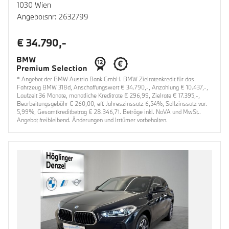
1030 Wien
Angebotsnr: 2632799
€ 34.790,-
* Angebot der BMW Austria Bank GmbH. BMW Zielratenkredit für das
Fahrzeug BMW 318d, Anschaffungswert € 34.790,-, Anzahlung € 10.437,-,
Laufzeit 36 Monate, monatliche Kreditrate € 296,99, Zielrate € 17.395,-,
Bearbeitungsgebühr € 260,00, eff. Jahreszinssatz 6,54%, Sollzinssatz var.
5,99%, Gesamtkreditbetrag € 28.346,71. Beträge inkl. NoVA und MwSt..
Angebot freibleibend. Änderungen und Irrtümer vorbehalten.