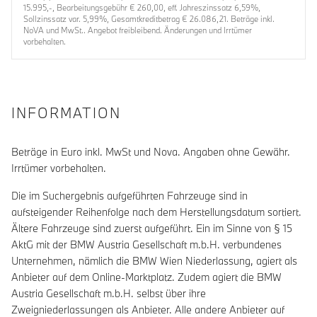
15.995,-, Bearbeitungsgebühr € 260,00, eff. Jahreszinssatz 6,59%,
Sollzinssatz var. 5,99%, Gesamtkreditbetrag € 26.086,21. Beträge inkl.
NoVA und MwSt.. Angebot freibleibend. Änderungen und Irrtümer
vorbehalten.
INFORMATION
Beträge in Euro inkl. MwSt und Nova. Angaben ohne Gewähr.
Irrtümer vorbehalten.
Die im Suchergebnis aufgeführten Fahrzeuge sind in
aufsteigender Reihenfolge nach dem Herstellungsdatum sortiert.
Ältere Fahrzeuge sind zuerst aufgeführt. Ein im Sinne von § 15
AktG mit der BMW Austria Gesellschaft m.b.H. verbundenes
Unternehmen, nämlich die BMW Wien Niederlassung, agiert als
Anbieter auf dem Online-Marktplatz. Zudem agiert die BMW
Austria Gesellschaft m.b.H. selbst über ihre
Zweigniederlassungen als Anbieter. Alle andere Anbieter auf