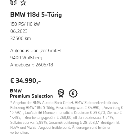
BMW 118d 5-Türig
150 PS/ 110 kW
06.2023
37.500 km
Autohaus Gönitzer GmbH
9400 Wolfsberg
Angebotsnr: 2605718
€ 34.990,-
* Angebot der BMW Austria Bank GmbH. BMW Zielratenkredit für das
Fahrzeug BMW 118d 5-Türig, Anschaffungswert € 34.990,-, Anzahlung €
10.497,-, Laufzeit 36 Monate, monatliche Kreditrate € 298,70, Zielrate €
17.495,-, Bearbeitungsgebühr € 260,00, eff. Jahreszinssatz 6,54%,
Sollzinssatz var. 5,99%, Gesamtkreditbetrag € 28.508,17. Beträge inkl.
NoVA und MwSt.. Angebot freibleibend. Änderungen und Irrtümer
vorbehalten.