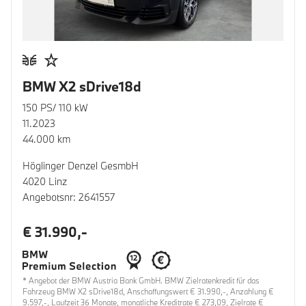
BMW X2 sDrive18d
150 PS/ 110 kW
11.2023
44.000 km
Höglinger Denzel GesmbH
4020 Linz
Angebotsnr: 2641557
€ 31.990,-
* Angebot der BMW Austria Bank GmbH. BMW Zielratenkredit für das
Fahrzeug BMW X2 sDrive18d, Anschaffungswert € 31.990,-, Anzahlung €
9.597,-, Laufzeit 36 Monate, monatliche Kreditrate € 273,09, Zielrate €