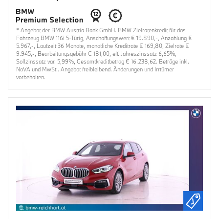
* Angebot der BMW Austria Bank GmbH. BMW Zielratenkredit für das
Fahrzeug BMW 116i 5-Türig, Anschaffungswert € 19.890,-, Anzahlung €
5.967,-, Laufzeit 36 Monate, monatliche Kreditrate € 169,80, Zielrate €
9.945,-, Bearbeitungsgebühr € 181,00, eff. Jahreszinssatz 6,65%,
Sollzinssatz var. 5,99%, Gesamtkreditbetrag € 16.238,62. Beträge inkl.
NoVA und MwSt.. Angebot freibleibend. Änderungen und Irrtümer
vorbehalten.