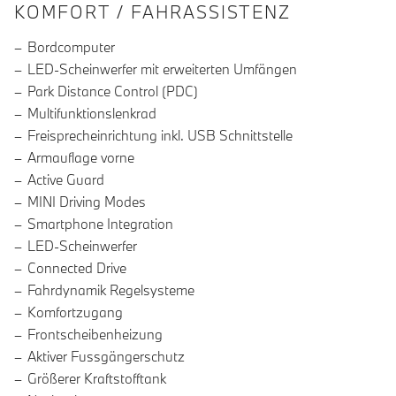
INFORMATIONEN ÜBER DIE AUSSTA
KOMFORT / FAHRASSISTENZ
Bordcomputer
LED-Scheinwerfer mit erweiterten Umfängen
Park Distance Control (PDC)
Multifunktionslenkrad
Freisprecheinrichtung inkl. USB Schnittstelle
Armauflage vorne
Active Guard
MINI Driving Modes
Smartphone Integration
LED-Scheinwerfer
Connected Drive
Fahrdynamik Regelsysteme
Komfortzugang
Frontscheibenheizung
Aktiver Fussgängerschutz
Größerer Kraftstofftank