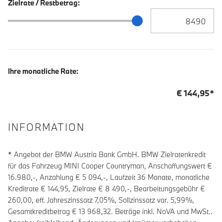
Zielrate / Restbetrag:
Zielrate / Restbetra
Zielrate / Restbetrag Schieberegler
Ihre monatliche Rate:
€
144,95
*
INFORMATION
* Angebot der BMW Austria Bank GmbH. BMW Zielratenkredit
für das Fahrzeug MINI Cooper Countryman, Anschaffungswert €
16.980,-, Anzahlung €
5 094
,-, Laufzeit
36
Monate, monatliche
Kreditrate €
144,95
, Zielrate €
8 490
,-, Bearbeitungsgebühr €
260,00
, eff. Jahreszinssatz
7,05
%, Sollzinssatz var.
5,99
%,
Gesamtkreditbetrag €
13 968,32
. Beträge inkl. NoVA und MwSt..