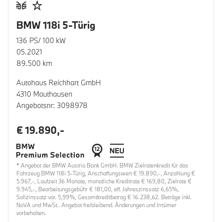
BMW 118i 5-Türig
136 PS/ 100 kW
05.2021
89.500 km
Autohaus Reichhart GmbH
4310 Mauthausen
Angebotsnr: 3098978
€ 19.890,-
* Angebot der BMW Austria Bank GmbH. BMW Zielratenkredit für das
Fahrzeug BMW 118i 5-Türig, Anschaffungswert € 19.890,-, Anzahlung €
5.967,-, Laufzeit 36 Monate, monatliche Kreditrate € 169,80, Zielrate €
9.945,-, Bearbeitungsgebühr € 181,00, eff. Jahreszinssatz 6,65%,
Sollzinssatz var. 5,99%, Gesamtkreditbetrag € 16.238,62. Beträge inkl.
NoVA und MwSt.. Angebot freibleibend. Änderungen und Irrtümer
vorbehalten.