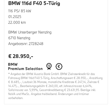
BMW 116d F40 5-Türig
116 PS/ 85 kW
01.2025
22.000 km
BMW Unterberger Nenzing
6710 Nenzing
Angebotsnr: 2728248
€ 28.950,-
* Angebot der BMW Austria Bank GmbH. BMW Zielratenkredit für das
Fahrzeug BMW 116d F40 5-Türig, Anschaffungswert € 28.950,-, Anzahlung
€ 8.685,-, Laufzeit 36 Monate, monatliche Kreditrate € 247,14, Zielrate €
14.475,-, Bearbeitungsgebühr € 260,00, eff. Jahreszinssatz 6,64%,
Sollzinssatz var. 5,99%, Gesamtkreditbetrag € 23.631,95. Beträge inkl.
NoVA und MwSt.. Angebot freibleibend. Änderungen und Irrtümer
vorbehalten.