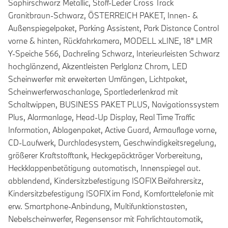
Saphirschwarz Metallic, Stoff-Leder Cross Track
Granitbraun-Schwarz, ÖSTERREICH PAKET, Innen- &
Außenspiegelpaket, Parking Assistent, Park Distance Control
vorne & hinten, Rückfahrkamera, MODELL xLINE, 18" LMR
Y-Speiche 566, Dachreling Schwarz, Interieurleisten Schwarz
hochglänzend, Akzentleisten Perlglanz Chrom, LED
Scheinwerfer mit erweiterten Umfängen, Lichtpaket,
Scheinwerferwaschanlage, Sportlederlenkrad mit
Schaltwippen, BUSINESS PAKET PLUS, Navigationssystem
Plus, Alarmanlage, Head-Up Display, Real Time Traffic
Information, Ablagenpaket, Active Guard, Armauflage vorne,
CD-Laufwerk, Durchladesystem, Geschwindigkeitsregelung,
größerer Kraftstofftank, Heckgepäckträger Vorbereitung,
Heckklappenbetätigung automatisch, Innenspiegel aut.
abblendend, Kindersitzbefestigung ISOFIX Beifahrersitz,
Kindersitzbefestigung ISOFIX im Fond, Komforttelefonie mit
erw. Smartphone-Anbindung, Multifunktionstasten,
Nebelscheinwerfer, Regensensor mit Fahrlichtautomatik,