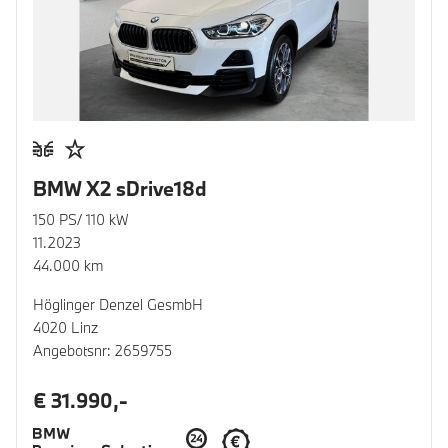
BMW X2 sDrive18d
150 PS/ 110 kW
11.2023
44.000 km
Höglinger Denzel GesmbH
4020 Linz
Angebotsnr: 2659755
€ 31.990,-