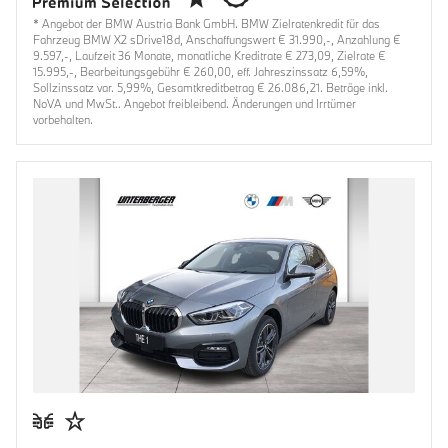
* Angebot der BMW Austria Bank GmbH. BMW Zielratenkredit für das
Fahrzeug BMW X2 sDrive18d, Anschaffungswert € 31.990,-, Anzahlung €
9.597,-, Laufzeit 36 Monate, monatliche Kreditrate € 273,09, Zielrate €
15.995,-, Bearbeitungsgebühr € 260,00, eff. Jahreszinssatz 6,59%,
Sollzinssatz var. 5,99%, Gesamtkreditbetrag € 26.086,21. Beträge inkl.
NoVA und MwSt.. Angebot freibleibend. Änderungen und Irrtümer
vorbehalten.