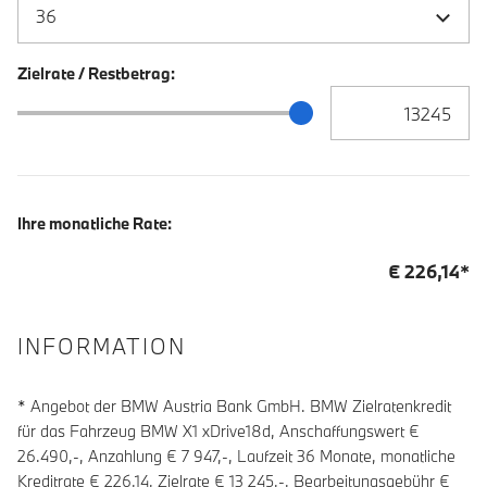
Zielrate / Restbetrag:
Zielrate / Restbetra
Zielrate / Restbetrag Schieberegler
Ihre monatliche Rate:
€
226,14
*
INFORMATION
* Angebot der BMW Austria Bank GmbH. BMW Zielratenkredit
für das Fahrzeug BMW X1 xDrive18d, Anschaffungswert €
26.490,-, Anzahlung €
7 947
,-, Laufzeit
36
Monate, monatliche
Kreditrate €
226,14
, Zielrate €
13 245
,-, Bearbeitungsgebühr €