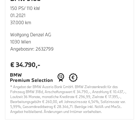
150 PS/ 110 kW
01.2021
37.000 km
Wolfgang Denzel AG
1030 Wien
Angebotsnr: 2632799
€ 34.790,-
* Angebot der BMW Austria Bank GmbH. BMW Zielratenkredit für das
Fahrzeug BMW 318d, Anschaffungswert € 34.790,-, Anzahlung € 10.437,-,
Laufzeit 36 Monate, monatliche Kreditrate € 296,99, Zielrate € 17.395,-,
Bearbeitungsgebühr € 260,00, eff. Jahreszinssatz 6,54%, Sollzinssatz var.
5,99%, Gesamtkreditbetrag € 28.346,71. Beträge inkl. NoVA und MwSt..
Angebot freibleibend. Änderungen und Irrtümer vorbehalten.