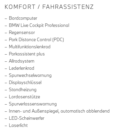
INFORMATIONEN ÜBER DIE AUSSTA
KOMFORT / FAHRASSISTENZ
Bordcomputer
BMW Live Cockpit Professional
Regensensor
Park Distance Control (PDC)
Multifunktionslenkrad
Parkassistent plus
Allradsystem
Lederlenkrad
Spurwechselwarnung
Displayschlüssel
Standheizung
Lordosenstütze
Spurverlassenswarnung
Innen- und Außenspiegel, automatisch abblendend
LED-Scheinwerfer
Laserlicht