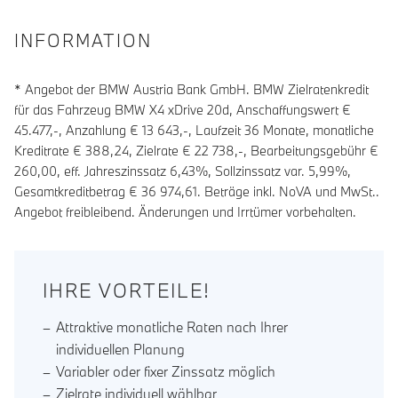
INFORMATION
* Angebot der BMW Austria Bank GmbH. BMW Zielratenkredit
für das Fahrzeug BMW X4 xDrive 20d, Anschaffungswert €
45.477,-, Anzahlung €
13 643
,-, Laufzeit
36
Monate, monatliche
Kreditrate €
388,24
, Zielrate €
22 738
,-, Bearbeitungsgebühr €
260,00
, eff. Jahreszinssatz
6,43
%, Sollzinssatz var.
5,99
%,
Gesamtkreditbetrag €
36 974,61
. Beträge inkl. NoVA und MwSt..
Angebot freibleibend. Änderungen und Irrtümer vorbehalten.
IHRE VORTEILE!
Attraktive monatliche Raten nach Ihrer
individuellen Planung
Variabler oder fixer Zinssatz möglich
Zielrate individuell wählbar