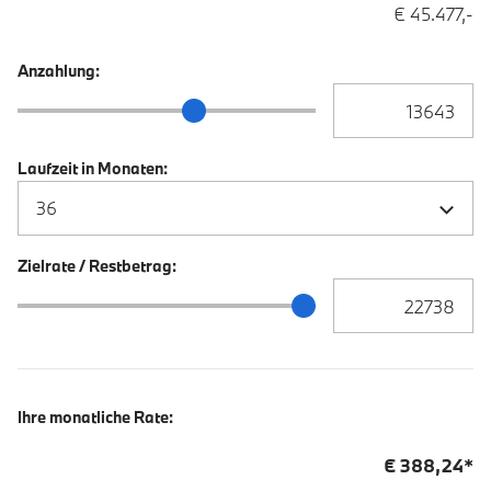
€ 45.477,-
Anzahlung:
Anzahlung Eingabe
Anzahlung Schieberegler
Laufzeit in Monaten:
Zielrate / Restbetrag:
Zielrate / Restbetra
Zielrate / Restbetrag Schieberegler
Ihre monatliche Rate:
€
388,24
*