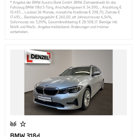
* Angebot der BMW Austria Bank GmbH. BMW Zielratenkredit für das
Fahrzeug BMW 118d 5-Türig, Anschaffungswert € 34.990,-, Anzahlung €
10.497,-, Laufzeit 36 Monate, monatliche Kreditrate € 298,70, Zielrate €
17.495,-, Bearbeitungsgebühr € 260,00, eff. Jahreszinssatz 6,54%,
Sollzinssatz var. 5,99%, Gesamtkreditbetrag € 28.508,17. Beträge inkl.
NoVA und MwSt.. Angebot freibleibend. Änderungen und Irrtümer
vorbehalten.
BMW 318d