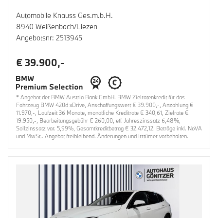
Automobile Knauss Ges.m.b.H.
8940 Weißenbach/Liezen
Angebotsnr: 2513945
€ 39.900,-
* Angebot der BMW Austria Bank GmbH. BMW Zielratenkredit für das
Fahrzeug BMW 420d xDrive, Anschaffungswert € 39.900,-, Anzahlung €
11.970,-, Laufzeit 36 Monate, monatliche Kreditrate € 340,61, Zielrate €
19.950,-, Bearbeitungsgebühr € 260,00, eff. Jahreszinssatz 6,48%,
Sollzinssatz var. 5,99%, Gesamtkreditbetrag € 32.472,12. Beträge inkl. NoVA
und MwSt.. Angebot freibleibend. Änderungen und Irrtümer vorbehalten.