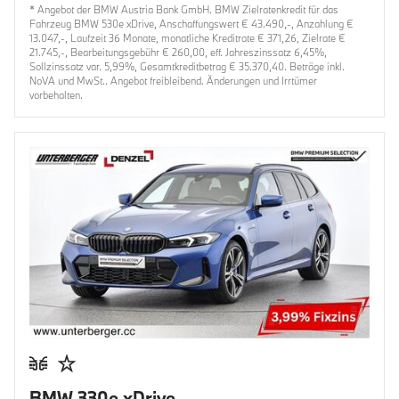
* Angebot der BMW Austria Bank GmbH. BMW Zielratenkredit für das
Fahrzeug BMW 530e xDrive, Anschaffungswert € 43.490,-, Anzahlung €
13.047,-, Laufzeit 36 Monate, monatliche Kreditrate € 371,26, Zielrate €
21.745,-, Bearbeitungsgebühr € 260,00, eff. Jahreszinssatz 6,45%,
Sollzinssatz var. 5,99%, Gesamtkreditbetrag € 35.370,40. Beträge inkl.
NoVA und MwSt.. Angebot freibleibend. Änderungen und Irrtümer
vorbehalten.
BMW 330e xDrive