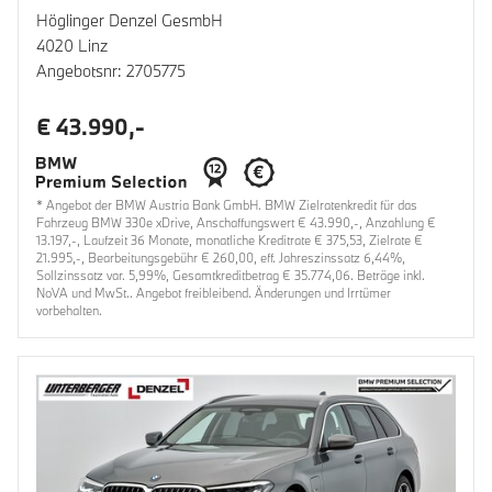
Höglinger Denzel GesmbH
4020 Linz
Angebotsnr: 2705775
€ 43.990,-
* Angebot der BMW Austria Bank GmbH. BMW Zielratenkredit für das
Fahrzeug BMW 330e xDrive, Anschaffungswert € 43.990,-, Anzahlung €
13.197,-, Laufzeit 36 Monate, monatliche Kreditrate € 375,53, Zielrate €
21.995,-, Bearbeitungsgebühr € 260,00, eff. Jahreszinssatz 6,44%,
Sollzinssatz var. 5,99%, Gesamtkreditbetrag € 35.774,06. Beträge inkl.
NoVA und MwSt.. Angebot freibleibend. Änderungen und Irrtümer
vorbehalten.