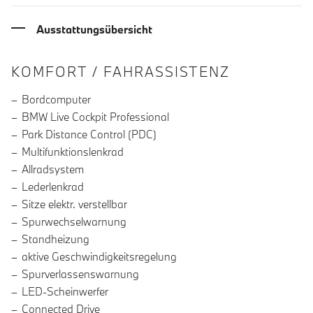
Ausstattungsübersicht
INFORMATIONEN ÜBER DIE AUSSTA
KOMFORT / FAHRASSISTENZ
Bordcomputer
BMW Live Cockpit Professional
Park Distance Control (PDC)
Multifunktionslenkrad
Allradsystem
Lederlenkrad
Sitze elektr. verstellbar
Spurwechselwarnung
Standheizung
aktive Geschwindigkeitsregelung
Spurverlassenswarnung
LED-Scheinwerfer
Connected Drive