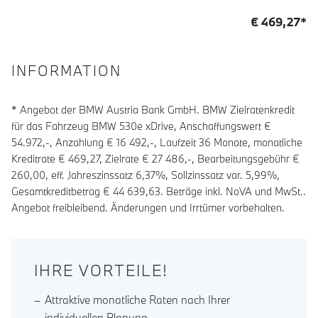
€
469,27
*
INFORMATION
* Angebot der BMW Austria Bank GmbH. BMW Zielratenkredit
für das Fahrzeug BMW 530e xDrive, Anschaffungswert €
54.972,-, Anzahlung €
16 492
,-, Laufzeit
36
Monate, monatliche
Kreditrate €
469,27
, Zielrate €
27 486
,-, Bearbeitungsgebühr €
260,00
, eff. Jahreszinssatz
6,37
%, Sollzinssatz var.
5,99
%,
Gesamtkreditbetrag €
44 639,63
. Beträge inkl. NoVA und MwSt..
Angebot freibleibend. Änderungen und Irrtümer vorbehalten.
IHRE VORTEILE!
Attraktive monatliche Raten nach Ihrer
individuellen Planung