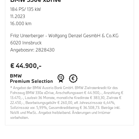
184 PS/ 135 kW
11.2023
16.000 km
Fritz Unterberger - Wolfgang Denzel GesmbH & Co.KG
6020 Innsbruck
Angebotsnr: 2828430
€ 44.900,-
* Angebot der BMW Austria Bank GmbH. BMW Zielratenkredit für das
Fahrzeug BMW 330e xDrive, Anschaffungswert € 44.900,-, Anzahlung €
13.470,-, Laufzeit 36 Monate, monatliche Kreditrate € 383,30, Zielrate €
22.450,-, Bearbeitungsgebühr € 260,00, eff. Jahreszinssatz 6,44%,
Sollzinssatz var. 5,99%, Gesamtkreditbetrag € 36.508,73. Beträge inkl.
NoVA und MwSt.. Angebot freibleibend. Änderungen und Irrtümer
vorbehalten.