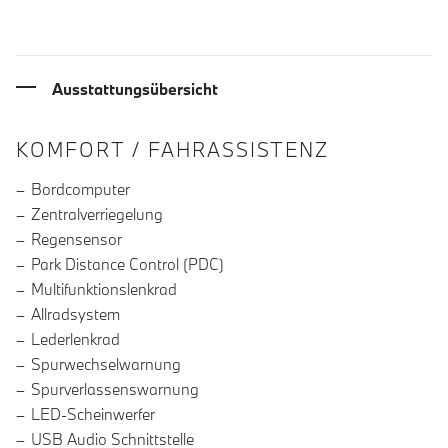
Ausstattungsübersicht
INFORMATIONEN ÜBER DIE AUSSTA
KOMFORT / FAHRASSISTENZ
Bordcomputer
Zentralverriegelung
Regensensor
Park Distance Control (PDC)
Multifunktionslenkrad
Allradsystem
Lederlenkrad
Spurwechselwarnung
Spurverlassenswarnung
LED-Scheinwerfer
USB Audio Schnittstelle