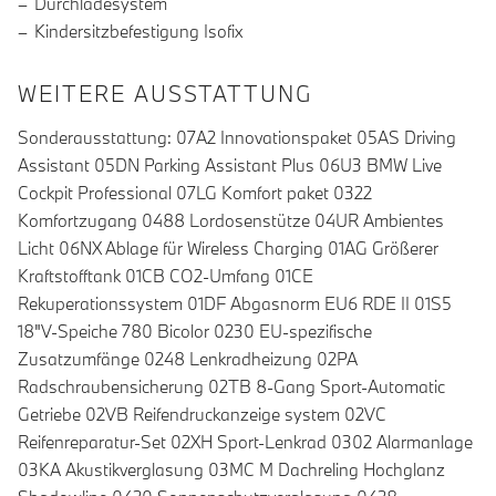
Durchladesystem
Kindersitzbefestigung Isofix
WEITERE AUSSTATTUNG
Sonderausstattung: 07A2 Innovationspaket 05AS Driving
Assistant 05DN Parking Assistant Plus 06U3 BMW Live
Cockpit Professional 07LG Komfort paket 0322
Komfortzugang 0488 Lordosenstütze 04UR Ambientes
Licht 06NX Ablage für Wireless Charging 01AG Größerer
Kraftstofftank 01CB CO2-Umfang 01CE
Rekuperationssystem 01DF Abgasnorm EU6 RDE II 01S5
18"V-Speiche 780 Bicolor 0230 EU-spezifische
Zusatzumfänge 0248 Lenkradheizung 02PA
Radschraubensicherung 02TB 8-Gang Sport-Automatic
Getriebe 02VB Reifendruckanzeige system 02VC
Reifenreparatur-Set 02XH Sport-Lenkrad 0302 Alarmanlage
03KA Akustikverglasung 03MC M Dachreling Hochglanz