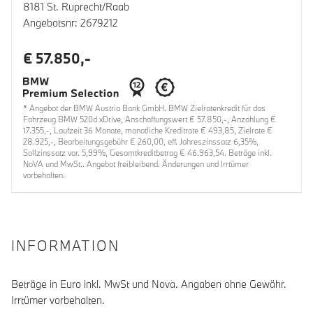
8181 St. Ruprecht/Raab
Angebotsnr: 2679212
€ 57.850,-
* Angebot der BMW Austria Bank GmbH. BMW Zielratenkredit für das
Fahrzeug BMW 520d xDrive, Anschaffungswert € 57.850,-, Anzahlung €
17.355,-, Laufzeit 36 Monate, monatliche Kreditrate € 493,85, Zielrate €
28.925,-, Bearbeitungsgebühr € 260,00, eff. Jahreszinssatz 6,35%,
Sollzinssatz var. 5,99%, Gesamtkreditbetrag € 46.963,54. Beträge inkl.
NoVA und MwSt.. Angebot freibleibend. Änderungen und Irrtümer
vorbehalten.
INFORMATION
Beträge in Euro inkl. MwSt und Nova. Angaben ohne Gewähr.
Irrtümer vorbehalten.