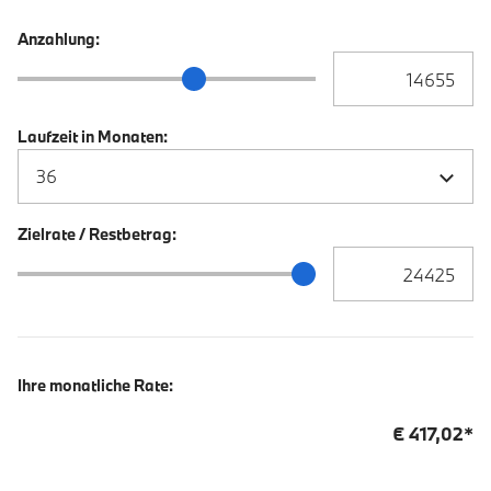
Anzahlung:
Anzahlung Eingabe
Anzahlung Schieberegler
Laufzeit in Monaten:
Zielrate / Restbetrag:
Zielrate / Restbetra
Zielrate / Restbetrag Schieberegler
Ihre monatliche Rate:
€
417,02
*