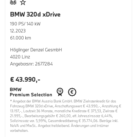
BMW 320d xDrive
190 PS/ 140 kW
12.2023
61.000 km
Höglinger Denzel GesmbH
4020 Linz
Angebotsnr: 2677284
€ 43.990,-
* Angebot der BMW Austria Bank GmbH. BMW Zielratenkredit für das
Fahrzeug BMW 320d xDrive, Anschaffungswert € 43.990,-, Anzahlung €
13.197,-, Laufzeit 36 Monate, monatliche Kreditrate € 375,53, Zielrate €
21.995,-, Bearbeitungsgebühr € 260,00, eff. Jahreszinssatz 6,44%,
Sollzinssatz var. 5,99%, Gesamtkreditbetrag € 35.774,06. Beträge inkl.
NoVA und MwSt.. Angebot freibleibend. Änderungen und Irrtümer
vorbehalten.