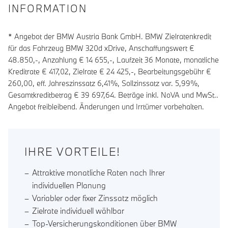
INFORMATION
* Angebot der BMW Austria Bank GmbH. BMW Zielratenkredit
für das Fahrzeug BMW 320d xDrive, Anschaffungswert €
48.850,-, Anzahlung €
14 655
,-, Laufzeit
36
Monate, monatliche
Kreditrate €
417,02
, Zielrate €
24 425
,-, Bearbeitungsgebühr €
260,00
, eff. Jahreszinssatz
6,41
%, Sollzinssatz var.
5,99
%,
Gesamtkreditbetrag €
39 697,64
. Beträge inkl. NoVA und MwSt..
Angebot freibleibend. Änderungen und Irrtümer vorbehalten.
IHRE VORTEILE!
Attraktive monatliche Raten nach Ihrer
individuellen Planung
Variabler oder fixer Zinssatz möglich
Zielrate individuell wählbar
Top-Versicherungskonditionen über BMW