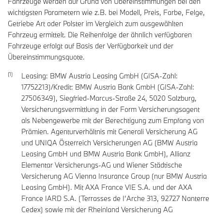
Fahrzeuge werden auf Grund von Übereinstimmungen bei den
wichtigsten Parametern wie z.B. bei Modell, Preis, Farbe, Felge,
Getriebe Art oder Polster im Vergleich zum ausgewählten
Fahrzeug ermittelt. Die Reihenfolge der ähnlich verfügbaren
Fahrzeuge erfolgt auf Basis der Verfügbarkeit und der
Übereinstimmungsquote.
Leasing: BMW Austria Leasing GmbH (GISA-Zahl:
17752213)/Kredit: BMW Austria Bank GmbH (GISA-Zahl:
27506349), Siegfried-Marcus-Straße 24, 5020 Salzburg,
Versicherungsvermittlung in der Form Versicherungsagent
als Nebengewerbe mit der Berechtigung zum Empfang von
Prämien. Agenturverhältnis mit Generali Versicherung AG
und UNIQA Österreich Versicherungen AG (BMW Austria
Leasing GmbH und BMW Austria Bank GmbH), Allianz
Elementar Versicherungs-AG und Wiener Städtische
Versicherung AG Vienna Insurance Group (nur BMW Austria
Leasing GmbH). Mit AXA France VIE S.A. und der AXA
France IARD S.A. (Terrasses de I’Arche 313, 92727 Nanterre
Cedex) sowie mit der Rheinland Versicherung AG