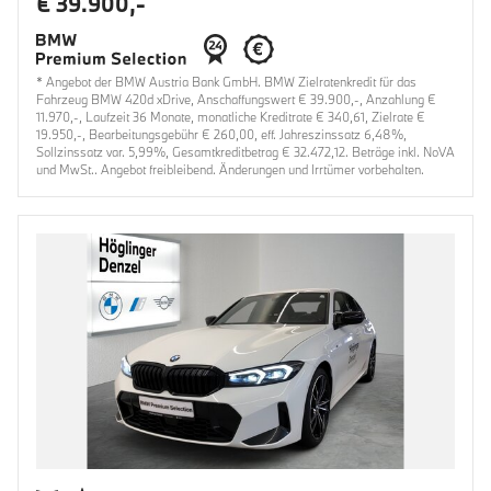
€ 39.900,-
* Angebot der BMW Austria Bank GmbH. BMW Zielratenkredit für das
Fahrzeug BMW 420d xDrive, Anschaffungswert € 39.900,-, Anzahlung €
11.970,-, Laufzeit 36 Monate, monatliche Kreditrate € 340,61, Zielrate €
19.950,-, Bearbeitungsgebühr € 260,00, eff. Jahreszinssatz 6,48%,
Sollzinssatz var. 5,99%, Gesamtkreditbetrag € 32.472,12. Beträge inkl. NoVA
und MwSt.. Angebot freibleibend. Änderungen und Irrtümer vorbehalten.