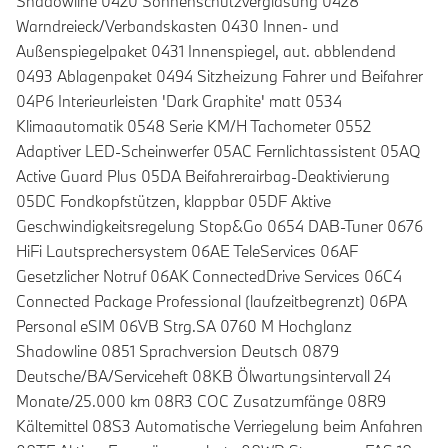
Shadowline 0420 Sonnenschutzverglasung 0428
Warndreieck/Verbandskasten 0430 Innen- und
Außenspiegelpaket 0431 Innenspiegel, aut. abblendend
0493 Ablagenpaket 0494 Sitzheizung Fahrer und Beifahrer
04P6 Interieurleisten 'Dark Graphite' matt 0534
Klimaautomatik 0548 Serie KM/H Tachometer 0552
Adaptiver LED-Scheinwerfer 05AC Fernlichtassistent 05AQ
Active Guard Plus 05DA Beifahrerairbag-Deaktivierung
05DC Fondkopfstützen, klappbar 05DF Aktive
Geschwindigkeitsregelung Stop&Go 0654 DAB-Tuner 0676
HiFi Lautsprechersystem 06AE TeleServices 06AF
Gesetzlicher Notruf 06AK ConnectedDrive Services 06C4
Connected Package Professional (laufzeitbegrenzt) 06PA
Personal eSIM 06VB Strg.SA 0760 M Hochglanz
Shadowline 0851 Sprachversion Deutsch 0879
Deutsche/BA/Serviceheft 08KB Ölwartungsintervall 24
Monate/25.000 km 08R3 COC Zusatzumfänge 08R9
Kältemittel 08S3 Automatische Verriegelung beim Anfahren