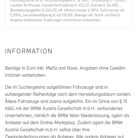
Fahrzeug BMW X3 M, Anschaffungswert € 52.980,-, Anzahlung € 15.894,-,
Laufzeit 36 Monate, monatliche Kreditrate € 452,27, Zielrate € 26.490,-,
Bearbeitungsgebühr € 260,00, eff. Jahreszinssatz 6,38%, Sollzinssatz var.
5,99%, Gesamtkreditbetrag € 43.031,88. Beträge inkl. NoVA und MwSt..
Angebot freibleibend. Änderungen und Irrtümer vorbehalten.
INFORMATION
Beträge in Euro inkl. MwSt und Nova. Angaben ohne Gewähr.
Irrtümer vorbehalten.
Die im Suchergebnis aufgeführten Fahrzeuge sind in
aufsteigender Reihenfolge nach dem Herstellungsdatum sortiert.
Ältere Fahrzeuge sind zuerst aufgeführt. Ein im Sinne von § 15
AktG mit der BMW Austria Gesellschaft m.b.H. verbundenes
Unternehmen, nämlich die BMW Wien Niederlassung, agiert als
Anbieter auf dem Online-Marktplatz. Zudem agiert die BMW
Austria Gesellschaft m.b.H. selbst über ihre
Zweigniederlassungen als Anbieter. Alle andere Anbieter auf