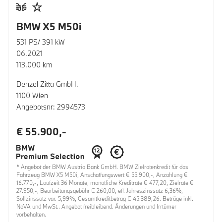
BMW X5 M50i
531 PS/ 391 kW
06.2021
113.000 km
Denzel Zitta GmbH.
1100 Wien
Angebotsnr: 2994573
€ 55.900,-
* Angebot der BMW Austria Bank GmbH. BMW Zielratenkredit für das
Fahrzeug BMW X5 M50i, Anschaffungswert € 55.900,-, Anzahlung €
16.770,-, Laufzeit 36 Monate, monatliche Kreditrate € 477,20, Zielrate €
27.950,-, Bearbeitungsgebühr € 260,00, eff. Jahreszinssatz 6,36%,
Sollzinssatz var. 5,99%, Gesamtkreditbetrag € 45.389,26. Beträge inkl.
NoVA und MwSt.. Angebot freibleibend. Änderungen und Irrtümer
vorbehalten.