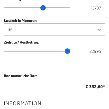
Anzahlung Eingabe
Anzahlung Schieberegler
Laufzeit in Monaten:
Zielrate / Restbetrag:
Zielrate / Restbetra
Zielrate / Restbetrag Schieberegler
Ihre monatliche Rate:
€
392,60
*
INFORMATION