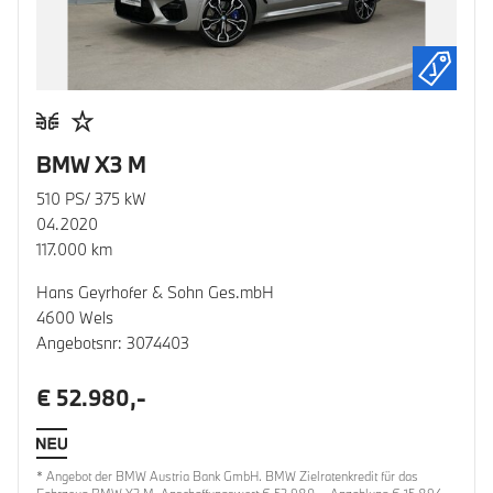
BMW X3 M
510 PS/ 375 kW
04.2020
117.000 km
Hans Geyrhofer & Sohn Ges.mbH
4600 Wels
Angebotsnr: 3074403
€ 52.980,-
* Angebot der BMW Austria Bank GmbH. BMW Zielratenkredit für das