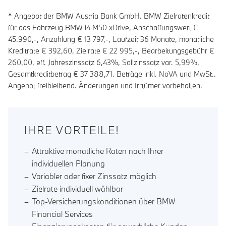
* Angebot der BMW Austria Bank GmbH. BMW Zielratenkredit
für das Fahrzeug BMW i4 M50 xDrive, Anschaffungswert €
45.990,-, Anzahlung €
13 797
,-, Laufzeit
36
Monate, monatliche
Kreditrate €
392,60
, Zielrate €
22 995
,-, Bearbeitungsgebühr €
260,00
, eff. Jahreszinssatz
6,43
%, Sollzinssatz var.
5,99
%,
Gesamtkreditbetrag €
37 388,71
. Beträge inkl. NoVA und MwSt..
Angebot freibleibend. Änderungen und Irrtümer vorbehalten.
IHRE VORTEILE!
Attraktive monatliche Raten nach Ihrer
individuellen Planung
Variabler oder fixer Zinssatz möglich
Zielrate individuell wählbar
Top-Versicherungskonditionen über BMW
Financial Services