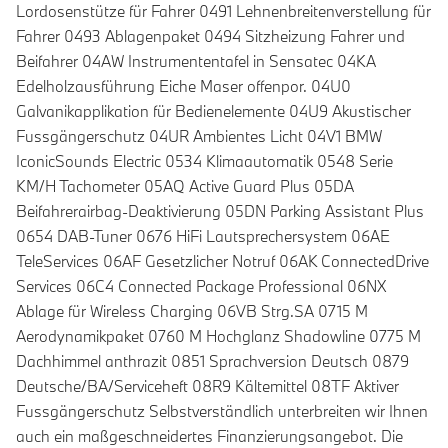
Lordosenstütze für Fahrer 0491 Lehnenbreitenverstellung für
Fahrer 0493 Ablagenpaket 0494 Sitzheizung Fahrer und
Beifahrer 04AW Instrumententafel in Sensatec 04KA
Edelholzausführung Eiche Maser offenpor. 04U0
Galvanikapplikation für Bedienelemente 04U9 Akustischer
Fussgängerschutz 04UR Ambientes Licht 04V1 BMW
IconicSounds Electric 0534 Klimaautomatik 0548 Serie
KM/H Tachometer 05AQ Active Guard Plus 05DA
Beifahrerairbag-Deaktivierung 05DN Parking Assistant Plus
0654 DAB-Tuner 0676 HiFi Lautsprechersystem 06AE
TeleServices 06AF Gesetzlicher Notruf 06AK ConnectedDrive
Services 06C4 Connected Package Professional 06NX
Ablage für Wireless Charging 06VB Strg.SA 0715 M
Aerodynamikpaket 0760 M Hochglanz Shadowline 0775 M
Dachhimmel anthrazit 0851 Sprachversion Deutsch 0879
Deutsche/BA/Serviceheft 08R9 Kältemittel 08TF Aktiver
Fussgängerschutz Selbstverständlich unterbreiten wir Ihnen
auch ein maßgeschneidertes Finanzierungsangebot. Die