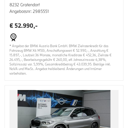
8232 Grafendorf
Angebotsnr: 2985551
€ 52.990,-
* Angebot der BMW Austria Bank GmbH. BMW Zielratenkredit für das
Fahrzeug BMW X6 M50i, Anschaffungswert € 52.990,-, Anzahlung €
15.897,-, Laufzeit 36 Monate, monatliche Kreditrate € 452,36, Zielrate €
26.495,-, Bearbeitungsgebühr € 260,00, eff. Jahreszinssatz 6,38%,
Sollzinssatz var. 5,99%, Gesamtkreditbetrag € 43.039,95. Beträge inkl.
NoVA und MwSt.. Angebot freibleibend. Änderungen und Irrtümer
vorbehalten.