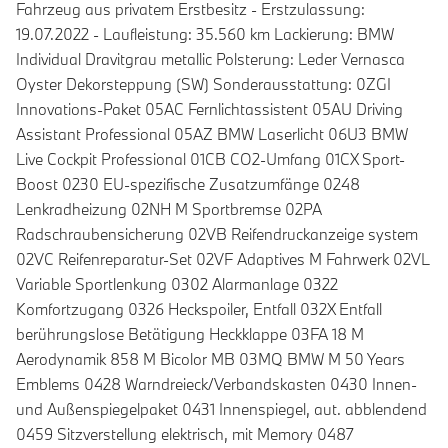
Fahrzeug aus privatem Erstbesitz - Erstzulassung:
19.07.2022 - Laufleistung: 35.560 km Lackierung: BMW
Individual Dravitgrau metallic Polsterung: Leder Vernasca
Oyster Dekorsteppung (SW) Sonderausstattung: 0ZGI
Innovations-Paket 05AC Fernlichtassistent 05AU Driving
Assistant Professional 05AZ BMW Laserlicht 06U3 BMW
Live Cockpit Professional 01CB CO2-Umfang 01CX Sport-
Boost 0230 EU-spezifische Zusatzumfänge 0248
Lenkradheizung 02NH M Sportbremse 02PA
Radschraubensicherung 02VB Reifendruckanzeige system
02VC Reifenreparatur-Set 02VF Adaptives M Fahrwerk 02VL
Variable Sportlenkung 0302 Alarmanlage 0322
Komfortzugang 0326 Heckspoiler, Entfall 032X Entfall
berührungslose Betätigung Heckklappe 03FA 18 M
Aerodynamik 858 M Bicolor MB 03MQ BMW M 50 Years
Emblems 0428 Warndreieck/Verbandskasten 0430 Innen-
und Außenspiegelpaket 0431 Innenspiegel, aut. abblendend
0459 Sitzverstellung elektrisch, mit Memory 0487