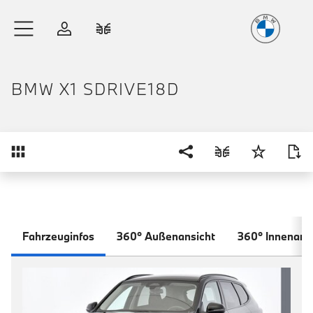
Freude
am Fahren
Zum Hauptinhalt springen
Anmelden
Fahrzeugvergleich
BMW X1 SDRIVE18D
Übersicht
Fahrzeuginfos
360° Außenansicht
360° Innenans