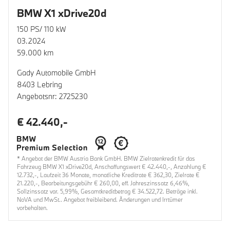
BMW X1 xDrive20d
150 PS/ 110 kW
03.2024
59.000 km
Gady Automobile GmbH
8403 Lebring
Angebotsnr: 2725230
€ 42.440,-
* Angebot der BMW Austria Bank GmbH. BMW Zielratenkredit für das
Fahrzeug BMW X1 xDrive20d, Anschaffungswert € 42.440,-, Anzahlung €
12.732,-, Laufzeit 36 Monate, monatliche Kreditrate € 362,30, Zielrate €
21.220,-, Bearbeitungsgebühr € 260,00, eff. Jahreszinssatz 6,46%,
Sollzinssatz var. 5,99%, Gesamtkreditbetrag € 34.522,72. Beträge inkl.
NoVA und MwSt.. Angebot freibleibend. Änderungen und Irrtümer
vorbehalten.