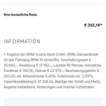
Ihre monatliche Rate:
€
392,18
*
INFORMATION
* Angebot der BMW Austria Bank GmbH. BMW Zielratenkredit
für das Fahrzeug BMW X1 sDrive18d, Anschaffungswert €
45.940,-, Anzahlung €
13 782
,-, Laufzeit
36
Monate, monatliche
Kreditrate €
392,18
, Zielrate €
22 970
,-, Bearbeitungsgebühr €
260,00
, eff. Jahreszinssatz
6,43
%, Sollzinssatz var.
5,99
%,
Gesamtkreditbetrag €
37 348,34
. Beträge inkl. NoVA und MwSt..
Angebot freibleibend. Änderungen und Irrtümer vorbehalten.