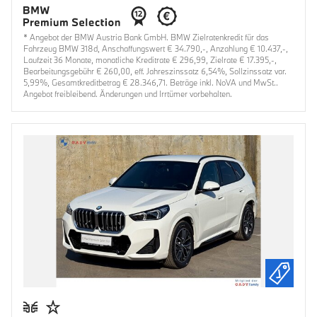
* Angebot der BMW Austria Bank GmbH. BMW Zielratenkredit für das
Fahrzeug BMW 318d, Anschaffungswert € 34.790,-, Anzahlung € 10.437,-,
Laufzeit 36 Monate, monatliche Kreditrate € 296,99, Zielrate € 17.395,-,
Bearbeitungsgebühr € 260,00, eff. Jahreszinssatz 6,54%, Sollzinssatz var.
5,99%, Gesamtkreditbetrag € 28.346,71. Beträge inkl. NoVA und MwSt..
Angebot freibleibend. Änderungen und Irrtümer vorbehalten.