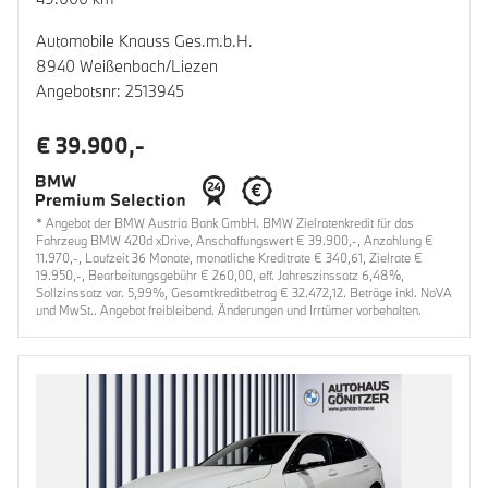
Automobile Knauss Ges.m.b.H.
8940 Weißenbach/Liezen
Angebotsnr: 2513945
€ 39.900,-
* Angebot der BMW Austria Bank GmbH. BMW Zielratenkredit für das
Fahrzeug BMW 420d xDrive, Anschaffungswert € 39.900,-, Anzahlung €
11.970,-, Laufzeit 36 Monate, monatliche Kreditrate € 340,61, Zielrate €
19.950,-, Bearbeitungsgebühr € 260,00, eff. Jahreszinssatz 6,48%,
Sollzinssatz var. 5,99%, Gesamtkreditbetrag € 32.472,12. Beträge inkl. NoVA
und MwSt.. Angebot freibleibend. Änderungen und Irrtümer vorbehalten.