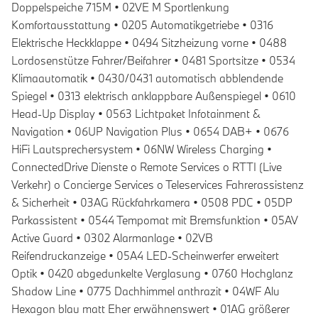
Doppelspeiche 715M • 02VE M Sportlenkung
Komfortausstattung • 0205 Automatikgetriebe • 0316
Elektrische Heckklappe • 0494 Sitzheizung vorne • 0488
Lordosenstütze Fahrer/Beifahrer • 0481 Sportsitze • 0534
Klimaautomatik • 0430/0431 automatisch abblendende
Spiegel • 0313 elektrisch anklappbare Außenspiegel • 0610
Head-Up Display • 0563 Lichtpaket Infotainment &
Navigation • 06UP Navigation Plus • 0654 DAB+ • 0676
HiFi Lautsprechersystem • 06NW Wireless Charging •
ConnectedDrive Dienste o Remote Services o RTTI (Live
Verkehr) o Concierge Services o Teleservices Fahrerassistenz
& Sicherheit • 03AG Rückfahrkamera • 0508 PDC • 05DP
Parkassistent • 0544 Tempomat mit Bremsfunktion • 05AV
Active Guard • 0302 Alarmanlage • 02VB
Reifendruckanzeige • 05A4 LED-Scheinwerfer erweitert
Optik • 0420 abgedunkelte Verglasung • 0760 Hochglanz
Shadow Line • 0775 Dachhimmel anthrazit • 04WF Alu
Hexagon blau matt Eher erwähnenswert • 01AG größerer