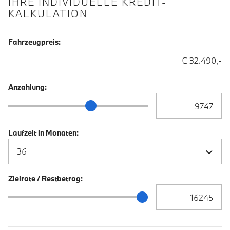
IHRE INDIVIDUELLE KREDIT-
KALKULATION
Fahrzeugpreis:
€ 32.490,-
Anzahlung:
Anzahlung Eingabe
Anzahlung Schieberegler
Laufzeit in Monaten:
Zielrate / Restbetrag:
Zielrate / Restbetra
Zielrate / Restbetrag Schieberegler