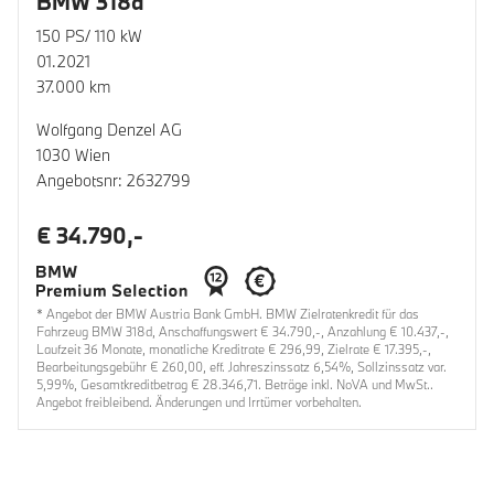
BMW 318d
150 PS/ 110 kW
01.2021
37.000 km
Wolfgang Denzel AG
1030 Wien
Angebotsnr: 2632799
€ 34.790,-
* Angebot der BMW Austria Bank GmbH. BMW Zielratenkredit für das
Fahrzeug BMW 318d, Anschaffungswert € 34.790,-, Anzahlung € 10.437,-,
Laufzeit 36 Monate, monatliche Kreditrate € 296,99, Zielrate € 17.395,-,
Bearbeitungsgebühr € 260,00, eff. Jahreszinssatz 6,54%, Sollzinssatz var.
5,99%, Gesamtkreditbetrag € 28.346,71. Beträge inkl. NoVA und MwSt..
Angebot freibleibend. Änderungen und Irrtümer vorbehalten.