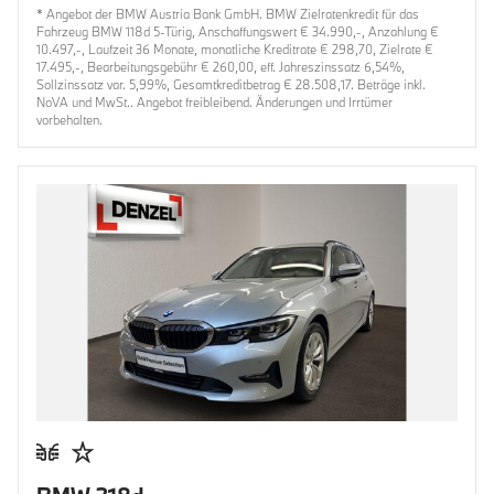
* Angebot der BMW Austria Bank GmbH. BMW Zielratenkredit für das
Fahrzeug BMW 118d 5-Türig, Anschaffungswert € 34.990,-, Anzahlung €
10.497,-, Laufzeit 36 Monate, monatliche Kreditrate € 298,70, Zielrate €
17.495,-, Bearbeitungsgebühr € 260,00, eff. Jahreszinssatz 6,54%,
Sollzinssatz var. 5,99%, Gesamtkreditbetrag € 28.508,17. Beträge inkl.
NoVA und MwSt.. Angebot freibleibend. Änderungen und Irrtümer
vorbehalten.