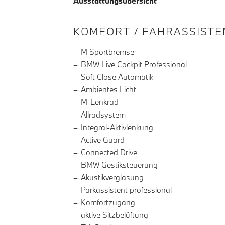
Ausstattungsübersicht
INFORMATIONEN ÜBE
KOMFORT / FAHRASSISTE
M Sportbremse
BMW Live Cockpit Professional
Soft Close Automatik
Ambientes Licht
M-Lenkrad
Allradsystem
Integral-Aktivlenkung
Active Guard
Connected Drive
BMW Gestiksteuerung
Akustikverglasung
Parkassistent professional
Komfortzugang
aktive Sitzbelüftung