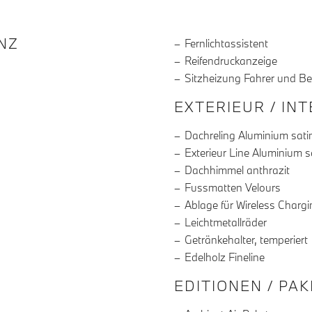
R DIE AUSSTATTUNG
NZ
Fernlichtassistent
Reifendruckanzeige
Sitzheizung Fahrer und Be
EXTERIEUR / IN
Dachreling Aluminium satin
Exterieur Line Aluminium sa
Dachhimmel anthrazit
Fussmatten Velours
Ablage für Wireless Chargi
Leichtmetallräder
Getränkehalter, temperiert
Edelholz Fineline
EDITIONEN / PA