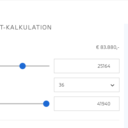
IT-KALKULATION
€ 83.880,-
Anzahlung Eingabe
ng Schieberegler
Zielrate / Restbetrag Eingabe
 / Restbetrag Schieberegler