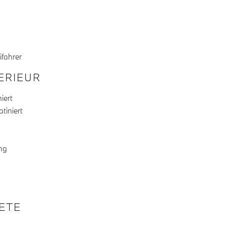
ifahrer
TERIEUR
iert
tiniert
ng
KETE