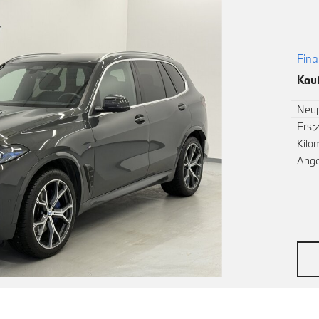
Fina
Kauf
Neup
Erst
Kilo
Ang