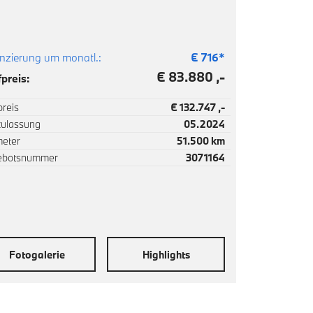
nzierung um monatl.:
€
716
*
€ 83.880 ,-
preis:
reis
€ 132.747 ,-
zulassung
05.2024
meter
51.500 km
ebotsnummer
3071164
Fotogalerie
Highlights