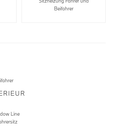
Sitzheizung Fahrer und
Beifahrer
ifahrer
TERIEUR
adow Line
ahrersitz