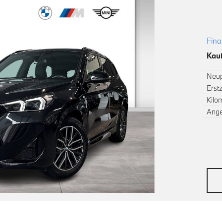
Fina
Kauf
Neup
Erst
Kilo
Ang