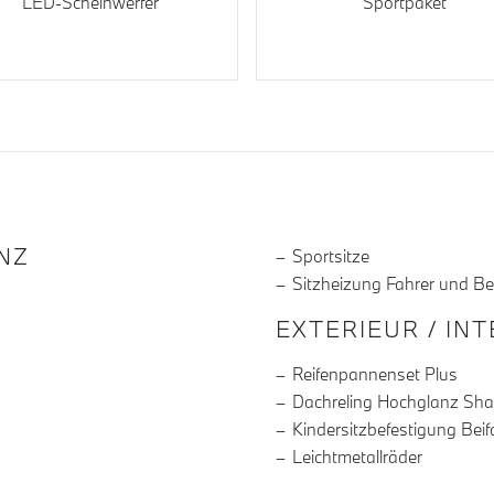
LED-Scheinwerfer
Sportpaket
R DIE AUSSTATTUNG
NZ
Sportsitze
Sitzheizung Fahrer und Be
EXTERIEUR / IN
Reifenpannenset Plus
Dachreling Hochglanz Sh
Kindersitzbefestigung Beif
Leichtmetallräder