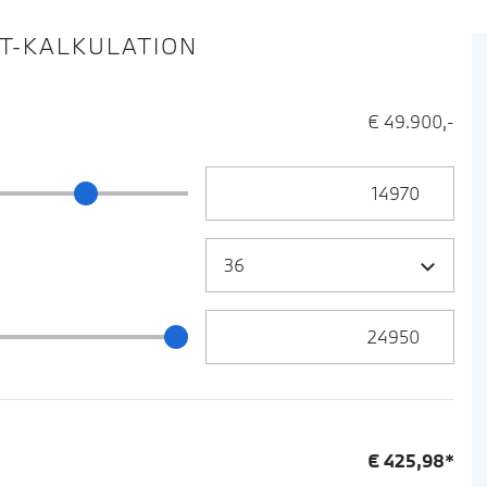
IT-KALKULATION
€ 49.900,-
Anzahlung Eingabe
ng Schieberegler
Zielrate / Restbetrag Eingabe
 / Restbetrag Schieberegler
€
425,98
*