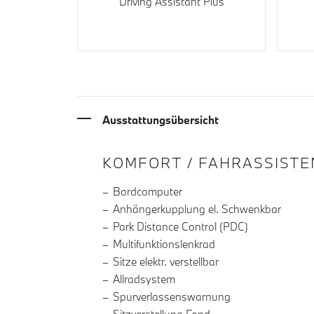
Driving Assistant Plus
Ausstattungsübersicht
INFORMATIONEN ÜBE
KOMFORT / FAHRASSISTE
Bordcomputer
Anhängerkupplung el. Schwenkbar
Park Distance Control (PDC)
Multifunktionslenkrad
Sitze elektr. verstellbar
Allradsystem
Spurverlassenswarnung