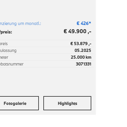
nzierung um monatl.:
€
426
*
€ 49.900 ,-
preis:
reis
€ 53.879 ,-
zulassung
05.2025
meter
25.000 km
ebotsnummer
3071331
Fotogalerie
Highlights