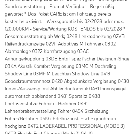
Sonderausstattung - Prompt Verfügbar - Regelmäßig
gewartet * Das Paket CARE ist am Fahrzeug bereits
kostenlos aktiviert: - Werksgarantie bis 02/2028 oder max.
120.000KM - Service/Wartung KOSTENLOS bis 02/2028 *
Gesamtausstattung ab Werk; 0248 Lenkradheizung 02VB
Reifendruckanzeige 02VF Adaptives M Fahrwerk 0302
Alarmanlage 0322 Komfortzugang 03AC
Anhängerkupplung 03DE Entall spezifischer Designumfänge
03KA Akustik Komfort Verglasung 03MC M Dachreling
Shadow Line 03MF M Leuchten Shadow Line 0413
Gepäckraumtrennnetz 0420 Abgedunkelte Verglasung 0430
Innen-/Aussensp. mit Abblendautomatik 0431 Innenspiegel
automatisch abblendend 0481 Sportsitz 0488
Lordosenstütze Fahrer u. Beifahrer 0491
Lehnenbreitenverstellung Fahrer 0494 Sitzheizung
Fahrer/Beifahrer 04KG Edelhozausf. Esche graubraun
hochglanz 04T2 LADEKABEL PROFESSIONAL (MODE 3)
04T3 Flexible Fast Charger (Mode 2) 04U0