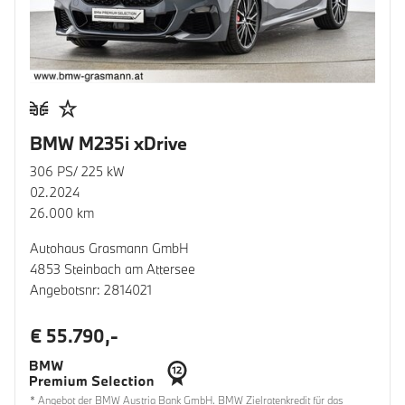
BMW M235i xDrive
306 PS/ 225 kW
02.2024
26.000 km
Autohaus Grasmann GmbH
4853 Steinbach am Attersee
Angebotsnr: 2814021
€ 55.790,-
* Angebot der BMW Austria Bank GmbH. BMW Zielratenkredit für das