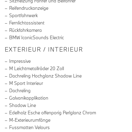
Sitzheizung Fahrer und Beifahrer
Reifendruckanzeige
Sportfahrwerk
Fernlichtassistent
Rückfahrkamera
BMW IconicSounds Electric
EXTERIEUR / INTERIEUR
Impressive
M Leichtmetallräder 20 Zoll
Dachreling Hochglanz Shadow Line
M Sport Interieur
Dachreling
Galvanikapplikation
Shadow Line
Edelholz Esche offenporig Perlglanz Chrom
M-Exterieurumfänge
Fussmatten Velours