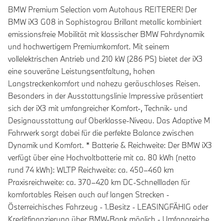
BMW Premium Selection vom Autohaus REITERER! Der
BMW iX3 G08 in Sophistograu Brillant metallic kombiniert
emissionsfreie Mobilität mit klassischer BMW Fahrdynamik
und hochwertigem Premiumkomfort. Mit seinem
vollelektrischen Antrieb und 210 kW (286 PS) bietet der iX3
eine souveräne Leistungsentfaltung, hohen
Langstreckenkomfort und nahezu geräuschloses Reisen.
Besonders in der Ausstattungslinie Impressive präsentiert
sich der iX3 mit umfangreicher Komfort-, Technik- und
Designausstattung auf Oberklasse-Niveau. Das Adaptive M
Fahrwerk sorgt dabei für die perfekte Balance zwischen
Dynamik und Komfort. * Batterie & Reichweite: Der BMW iX3
verfügt über eine Hochvoltbatterie mit ca. 80 kWh (netto
rund 74 kWh): WLTP Reichweite: ca. 450–460 km
Praxisreichweite: ca. 370–420 km DC-Schnellladen für
komfortables Reisen auch auf langen Strecken -
Österreichisches Fahrzeug - 1.Besitz - LEASINGFÄHIG oder
Kreditfinanzierung über BMW-Bank möglich - Umfangreiche