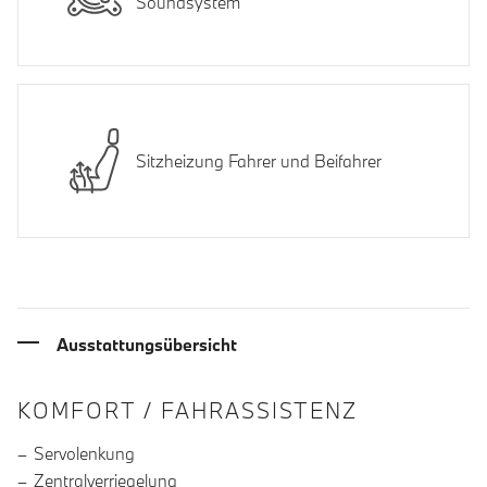
Soundsystem
Sitzheizung Fahrer und Beifahrer
Ausstattungsübersicht
INFORMATIONEN ÜBER DIE AUSSTA
KOMFORT / FAHRASSISTENZ
Servolenkung
Zentralverriegelung