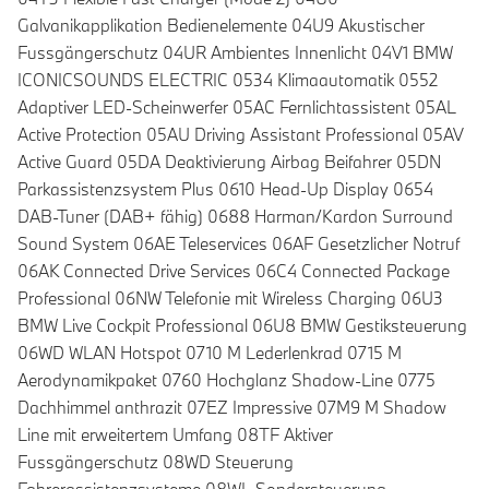
Galvanikapplikation Bedienelemente 04U9 Akustischer
Fussgängerschutz 04UR Ambientes Innenlicht 04V1 BMW
ICONICSOUNDS ELECTRIC 0534 Klimaautomatik 0552
Adaptiver LED-Scheinwerfer 05AC Fernlichtassistent 05AL
Active Protection 05AU Driving Assistant Professional 05AV
Active Guard 05DA Deaktivierung Airbag Beifahrer 05DN
Parkassistenzsystem Plus 0610 Head-Up Display 0654
DAB-Tuner (DAB+ fähig) 0688 Harman/Kardon Surround
Sound System 06AE Teleservices 06AF Gesetzlicher Notruf
06AK Connected Drive Services 06C4 Connected Package
Professional 06NW Telefonie mit Wireless Charging 06U3
BMW Live Cockpit Professional 06U8 BMW Gestiksteuerung
06WD WLAN Hotspot 0710 M Lederlenkrad 0715 M
Aerodynamikpaket 0760 Hochglanz Shadow-Line 0775
Dachhimmel anthrazit 07EZ Impressive 07M9 M Shadow
Line mit erweitertem Umfang 08TF Aktiver
Fussgängerschutz 08WD Steuerung