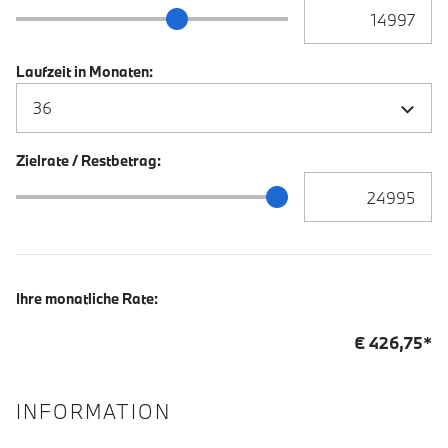
Anzahlung Eingabe
Anzahlung Schieberegler
Laufzeit in Monaten:
Zielrate / Restbetrag:
Zielrate / Restbetra
Zielrate / Restbetrag Schieberegler
Ihre monatliche Rate:
€
426,75
*
INFORMATION