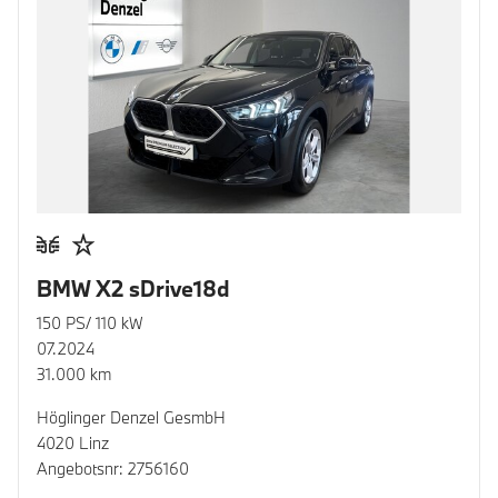
BMW X2 sDrive18d
150 PS/ 110 kW
07.2024
31.000 km
Höglinger Denzel GesmbH
4020 Linz
Angebotsnr: 2756160