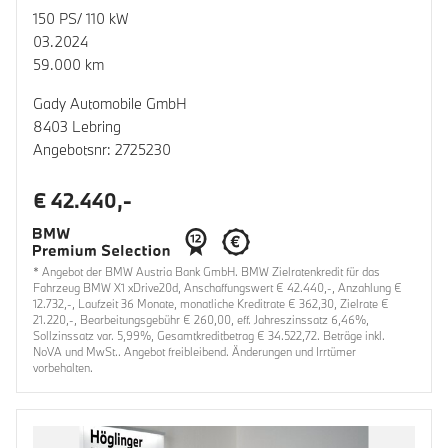
150 PS/ 110 kW
03.2024
59.000 km
Gady Automobile GmbH
8403 Lebring
Angebotsnr: 2725230
€ 42.440,-
* Angebot der BMW Austria Bank GmbH. BMW Zielratenkredit für das
Fahrzeug BMW X1 xDrive20d, Anschaffungswert € 42.440,-, Anzahlung €
12.732,-, Laufzeit 36 Monate, monatliche Kreditrate € 362,30, Zielrate €
21.220,-, Bearbeitungsgebühr € 260,00, eff. Jahreszinssatz 6,46%,
Sollzinssatz var. 5,99%, Gesamtkreditbetrag € 34.522,72. Beträge inkl.
NoVA und MwSt.. Angebot freibleibend. Änderungen und Irrtümer
vorbehalten.