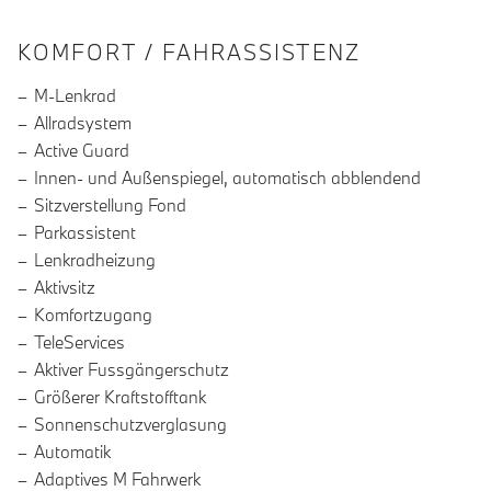
INFORMATIONEN ÜBER DIE AUSSTA
KOMFORT / FAHRASSISTENZ
M-Lenkrad
Allradsystem
Active Guard
Innen- und Außenspiegel, automatisch abblendend
Sitzverstellung Fond
Parkassistent
Lenkradheizung
Aktivsitz
Komfortzugang
TeleServices
Aktiver Fussgängerschutz
Größerer Kraftstofftank
Sonnenschutzverglasung
Automatik
Adaptives M Fahrwerk