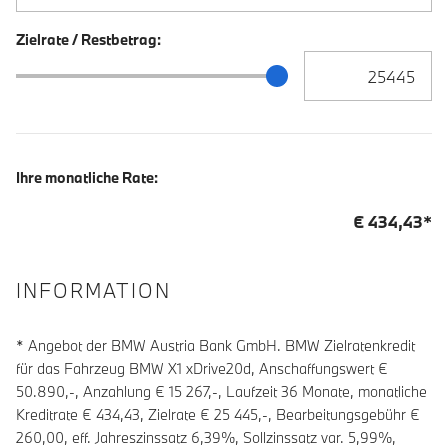
Zielrate / Restbetrag:
Zielrate / Restbetra
Zielrate / Restbetrag Schieberegler
Ihre monatliche Rate:
€
434,43
*
INFORMATION
* Angebot der BMW Austria Bank GmbH. BMW Zielratenkredit
für das Fahrzeug BMW X1 xDrive20d, Anschaffungswert €
50.890,-, Anzahlung €
15 267
,-, Laufzeit
36
Monate, monatliche
Kreditrate €
434,43
, Zielrate €
25 445
,-, Bearbeitungsgebühr €
260,00
, eff. Jahreszinssatz
6,39
%, Sollzinssatz var.
5,99
%,