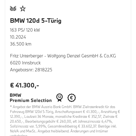
BMW 120d 5-Türig
163 PS/ 120 kW
10.2024
36.500 km
Fritz Unterberger - Wolfgang Denzel GesmbH & Co.KG
6020 Innsbruck
Angebotsnr: 2818225
€ 41.300,-
* Angebot der BMW Austria Bank GmbH. BMW Zielratenkredit für das
Fahrzeug BMW 120d 5-Türig, Anschaffungswert € 41.300,-, Anzahlung €
12.390,-, Laufzeit 36 Monate, monatliche Kreditrate € 352,57, Zielrate €
20.650,-, Bearbeitungsgebühr € 260,00, eff. Jahreszinssatz 6,47%,
Sollzinssatz var. 5,99%, Gesamtkreditbetrag € 33.602,37. Beträge inkl.
NoVA und MwSt.. Angebot freibleibend. Änderungen und Irrtümer
vorbehalten.