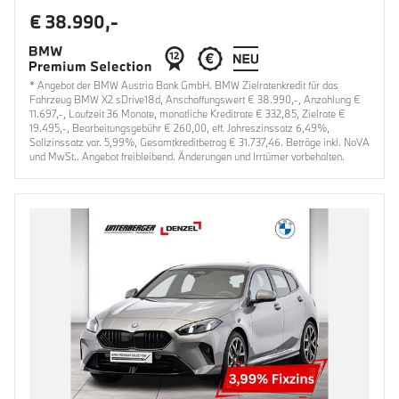
€ 38.990,-
* Angebot der BMW Austria Bank GmbH. BMW Zielratenkredit für das
Fahrzeug BMW X2 sDrive18d, Anschaffungswert € 38.990,-, Anzahlung €
11.697,-, Laufzeit 36 Monate, monatliche Kreditrate € 332,85, Zielrate €
19.495,-, Bearbeitungsgebühr € 260,00, eff. Jahreszinssatz 6,49%,
Sollzinssatz var. 5,99%, Gesamtkreditbetrag € 31.737,46. Beträge inkl. NoVA
und MwSt.. Angebot freibleibend. Änderungen und Irrtümer vorbehalten.